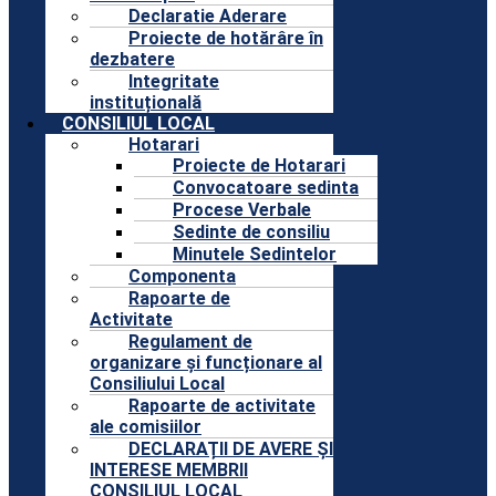
Declaratie Aderare
Proiecte de hotărâre în
dezbatere
Integritate
instituțională
CONSILIUL LOCAL
Hotarari
Proiecte de Hotarari
Convocatoare sedinta
Procese Verbale
Sedinte de consiliu
Minutele Sedintelor
Componenta
Rapoarte de
Activitate
Regulament de
organizare și funcționare al
Consiliului Local
Rapoarte de activitate
ale comisiilor
DECLARAȚII DE AVERE ȘI
INTERESE MEMBRII
CONSILIUL LOCAL