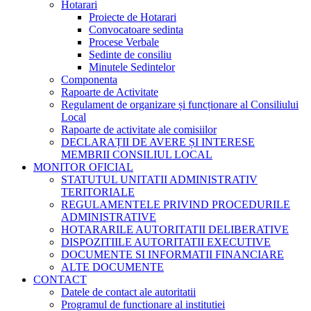
Hotarari
Proiecte de Hotarari
Convocatoare sedinta
Procese Verbale
Sedinte de consiliu
Minutele Sedintelor
Componenta
Rapoarte de Activitate
Regulament de organizare și funcționare al Consiliului
Local
Rapoarte de activitate ale comisiilor
DECLARAȚII DE AVERE ȘI INTERESE
MEMBRII CONSILIUL LOCAL
MONITOR OFICIAL
STATUTUL UNITATII ADMINISTRATIV
TERITORIALE
REGULAMENTELE PRIVIND PROCEDURILE
ADMINISTRATIVE
HOTARARILE AUTORITATII DELIBERATIVE
DISPOZITIILE AUTORITATII EXECUTIVE
DOCUMENTE SI INFORMATII FINANCIARE
ALTE DOCUMENTE
CONTACT
Datele de contact ale autoritatii
Programul de functionare al institutiei