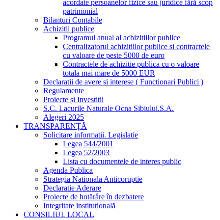
acordate persoanelor fizice sau juridice fără scop
patrimonial
Bilanturi Contabile
Achizitii publice
Programul anual al achizitiilor publice
Centralizatorul achizitiilor publice si contractele
cu valoare de peste 5000 de euro
Contractele de achizitie publica cu o valoare
totala mai mare de 5000 EUR
Declaratii de avere si interese ( Functionari Publici )
Regulamente
Proiecte și Investitii
S.C. Lacurile Naturale Ocna Sibiului.S.A.
Alegeri 2025
TRANSPARENȚĂ
Solicitare informatii. Legislatie
Legea 544/2001
Legea 52/2003
Lista cu documentele de interes public
Agenda Publica
Strategia Nationala Anticoruptie
Declaratie Aderare
Proiecte de hotărâre în dezbatere
Integritate instituțională
CONSILIUL LOCAL