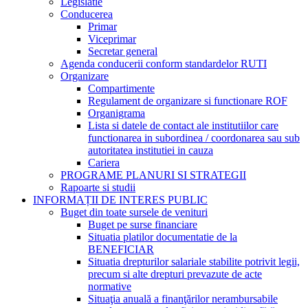
Legislatie
Conducerea
Primar
Viceprimar
Secretar general
Agenda conducerii conform standardelor RUTI
Organizare
Compartimente
Regulament de organizare si functionare ROF
Organigrama
Lista si datele de contact ale institutiilor care
functionarea in subordinea / coordonarea sau sub
autoritatea institutiei in cauza
Cariera
PROGRAME PLANURI SI STRATEGII
Rapoarte si studii
INFORMAȚII DE INTERES PUBLIC
Buget din toate sursele de venituri
Buget pe surse financiare
Situatia platilor documentatie de la
BENEFICIAR
Situatia drepturilor salariale stabilite potrivit legii,
precum si alte drepturi prevazute de acte
normative
Situaţia anuală a finanţărilor nerambursabile