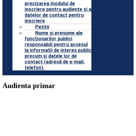
precizarea modului de
inscriere pentru audiente si a
datelor de contact pentru
inscriere
Petitii
Nume şi prenume ale
funcţionarilor publici
responsabili pentru accesul
la informaţii de interes public
precum şi datele lor de
contact (adresă de e-mail,
telefon).
Audienta primar