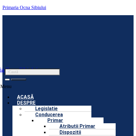
Primaria Ocna Sibiului
ia Ocna Sibiului
Menu
ACASĂ
DESPRE
Legislatie
Conducerea
Primar
Atributii Primar
Dispozitii