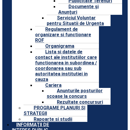
Publicitate Terenuri
Documente și
Anunțuri
Serviciul Voluntar
pentru Situatii de Urgenta
Regulament de
organizare si functionare
ROF
Organigrama
Lista si datele de
contact ale institutiilor care
functionarea in subordinea /
coordonarea sau sub
autoritatea institutiei in
cauza
Cariera
Anunturile posturilor
scoase la concurs
Rezultate concursuri
PROGRAME PLANURI SI
STRATEGII
Rapoarte si studii
INFORMAȚII DE