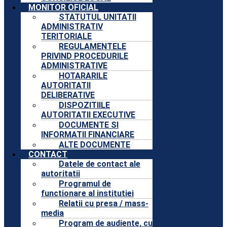
MONITOR OFICIAL
STATUTUL UNITATII
ADMINISTRATIV
TERITORIALE
REGULAMENTELE
PRIVIND PROCEDURILE
ADMINISTRATIVE
HOTARARILE
AUTORITATII
DELIBERATIVE
DISPOZITIILE
AUTORITATII EXECUTIVE
DOCUMENTE SI
INFORMATII FINANCIARE
ALTE DOCUMENTE
CONTACT
Datele de contact ale
autoritatii
Programul de
functionare al institutiei
Relatii cu presa / mass-
media
Program de audiente, cu