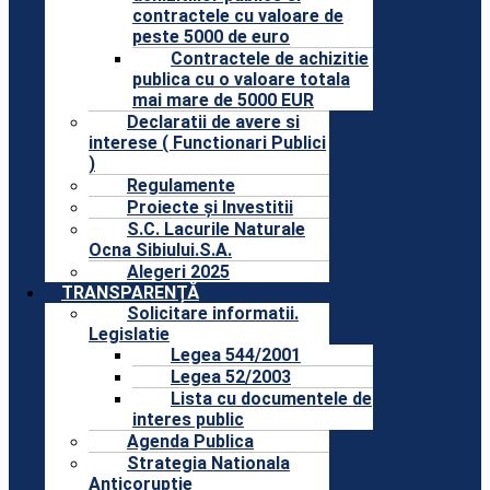
contractele cu valoare de
peste 5000 de euro
Contractele de achizitie
publica cu o valoare totala
mai mare de 5000 EUR
Declaratii de avere si
interese ( Functionari Publici
)
Regulamente
Proiecte și Investitii
S.C. Lacurile Naturale
Ocna Sibiului.S.A.
Alegeri 2025
TRANSPARENȚĂ
Solicitare informatii.
Legislatie
Legea 544/2001
Legea 52/2003
Lista cu documentele de
interes public
Agenda Publica
Strategia Nationala
Anticoruptie