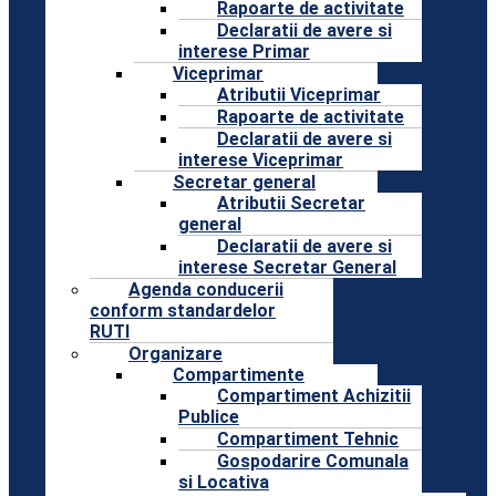
Rapoarte de activitate
Declaratii de avere si
interese Primar
Viceprimar
Atributii Viceprimar
Rapoarte de activitate
Declaratii de avere si
interese Viceprimar
Secretar general
Atributii Secretar
general
Declaratii de avere si
interese Secretar General
Agenda conducerii
conform standardelor
RUTI
Organizare
Compartimente
Compartiment Achizitii
Publice
Compartiment Tehnic
Gospodarire Comunala
si Locativa