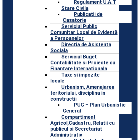
Regulament U.A.T
Stare Civila
Publicatii de
Casatorie
Serviciul Public
Comunitar Local de Evidentă
a Persoanelor
Directia de Asistenta
Sociala
Serviciul Buget
Contabilitate si Proiecte cu
Finantare Internationala
Taxe si impozite
locale
Urbanism, Amenajarea
teritoriului, disciplina in
constructii
PUG – Plan Urbanistic
General
Compartiment
Agricol,Cadastru, Relatii cu
publicul si Secretariat
Administrativ