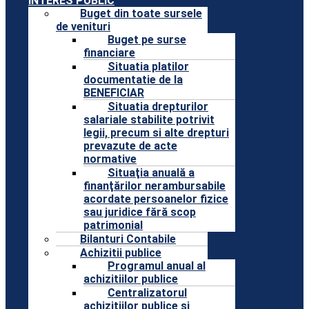
INTERES PUBLIC
Buget din toate sursele
de venituri
Buget pe surse
financiare
Situatia platilor
documentatie de la
BENEFICIAR
Situatia drepturilor
salariale stabilite potrivit
legii, precum si alte drepturi
prevazute de acte
normative
Situaţia anuală a
finanţărilor nerambursabile
acordate persoanelor fizice
sau juridice fără scop
patrimonial
Bilanturi Contabile
Achizitii publice
Programul anual al
achizitiilor publice
Centralizatorul
achizitiilor publice si