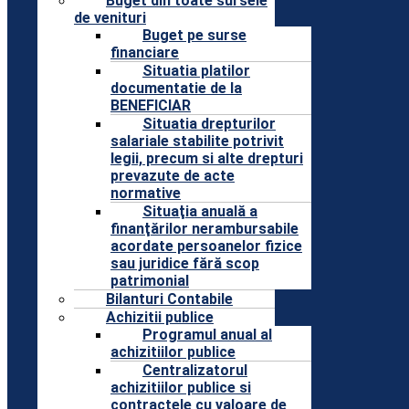
Buget din toate sursele
de venituri
Buget pe surse
financiare
Situatia platilor
documentatie de la
BENEFICIAR
Situatia drepturilor
salariale stabilite potrivit
legii, precum si alte drepturi
prevazute de acte
normative
Situaţia anuală a
finanţărilor nerambursabile
acordate persoanelor fizice
sau juridice fără scop
patrimonial
Bilanturi Contabile
Achizitii publice
Programul anual al
achizitiilor publice
Centralizatorul
achizitiilor publice si
contractele cu valoare de