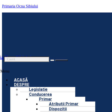
Primaria Ocna Sibiului
ia Ocna Sibiului
Menu
ACASĂ
DESPRE
Legislatie
Conducerea
Primar
Atributii Primar
Dispozitii