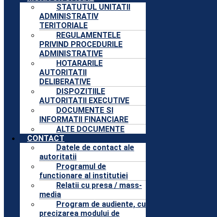
STATUTUL UNITATII
ADMINISTRATIV
TERITORIALE
REGULAMENTELE
PRIVIND PROCEDURILE
ADMINISTRATIVE
HOTARARILE
AUTORITATII
DELIBERATIVE
DISPOZITIILE
AUTORITATII EXECUTIVE
DOCUMENTE SI
INFORMATII FINANCIARE
ALTE DOCUMENTE
CONTACT
Datele de contact ale
autoritatii
Programul de
functionare al institutiei
Relatii cu presa / mass-
media
Program de audiente, cu
precizarea modului de