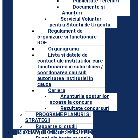
Publicitate Terenuri
Documente și
Anunțuri
Serviciul Voluntar
pentru Situatii de Urgenta
Regulament de
organizare si functionare
ROF
Organigrama
Lista si datele de
contact ale institutiilor care
functionarea in subordinea /
coordonarea sau sub
autoritatea institutiei in
cauza
Cariera
Anunturile posturilor
scoase la concurs
Rezultate concursuri
PROGRAME PLANURI SI
STRATEGII
Rapoarte si studii
INFORMAȚII DE INTERES PUBLIC