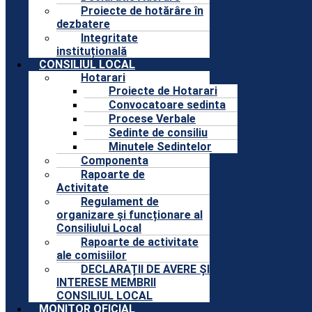
Proiecte de hotărâre în
dezbatere
Integritate
instituțională
CONSILIUL LOCAL
Hotarari
Proiecte de Hotarari
Convocatoare sedinta
Procese Verbale
Sedinte de consiliu
Minutele Sedintelor
Componenta
Rapoarte de
Activitate
Regulament de
organizare și funcționare al
Consiliului Local
Rapoarte de activitate
ale comisiilor
DECLARAȚII DE AVERE ȘI
INTERESE MEMBRII
CONSILIUL LOCAL
MONITOR OFICIAL