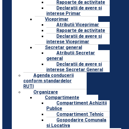
Rapoarte de activitate
Declaratii de avere si
interese Primar
Viceprimar
Atributii Viceprimar
Rapoarte de activitate
Declaratii de avere si
interese Viceprimar
Secretar general
Atributii Secretar
general
Declaratii de avere si
interese Secretar General
Agenda conducerii
conform standardelor
RUTI
Organizare
Compartimente
Compartiment Achizitii
Publice
Compartiment Tehnic
Gospodarire Comunala
si Locativa