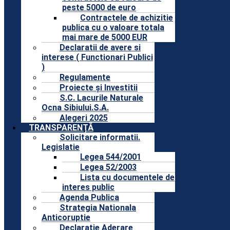
peste 5000 de euro
Contractele de achizitie
publica cu o valoare totala
mai mare de 5000 EUR
Declaratii de avere si
interese ( Functionari Publici
)
Regulamente
Proiecte și Investitii
S.C. Lacurile Naturale
Ocna Sibiului.S.A.
Alegeri 2025
TRANSPARENȚĂ
Solicitare informatii.
Legislatie
Legea 544/2001
Legea 52/2003
Lista cu documentele de
interes public
Agenda Publica
Strategia Nationala
Anticoruptie
Declaratie Aderare