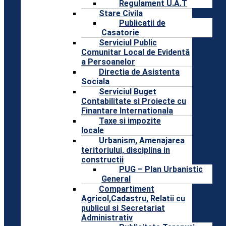
Regulament U.A.T
Stare Civila
Publicatii de
Casatorie
Serviciul Public
Comunitar Local de Evidentă
a Persoanelor
Directia de Asistenta
Sociala
Serviciul Buget
Contabilitate si Proiecte cu
Finantare Internationala
Taxe si impozite
locale
Urbanism, Amenajarea
teritoriului, disciplina in
constructii
PUG – Plan Urbanistic
General
Compartiment
Agricol,Cadastru, Relatii cu
publicul si Secretariat
Administrativ