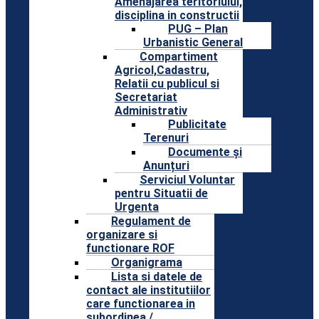
Amenajarea teritoriului,
disciplina in constructii
PUG – Plan
Urbanistic General
Compartiment
Agricol,Cadastru,
Relatii cu publicul si
Secretariat
Administrativ
Publicitate
Terenuri
Documente și
Anunțuri
Serviciul Voluntar
pentru Situatii de
Urgenta
Regulament de
organizare si
functionare ROF
Organigrama
Lista si datele de
contact ale institutiilor
care functionarea in
subordinea /