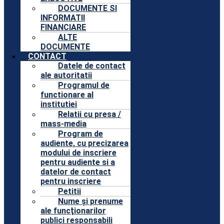
DOCUMENTE SI
INFORMATII
FINANCIARE
ALTE
DOCUMENTE
CONTACT
Datele de contact
ale autoritatii
Programul de
functionare al
institutiei
Relatii cu presa /
mass-media
Program de
audiente, cu precizarea
modului de inscriere
pentru audiente si a
datelor de contact
pentru inscriere
Petitii
Nume şi prenume
ale funcţionarilor
publici responsabili