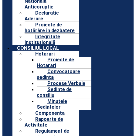
Nationala
Anticoruptie
Declaratie
Aderare
Proiecte de
hotărâre în dezbatere
Integritate
instituțională
CONSILIUL LOCAL
Hotarari
Proiecte de
Hotarari
Convocatoare
sedinta
Procese Verbale
Sedinte de
consiliu
Minutele
Sedintelor
Componenta
Rapoarte de
Activitate
Regulament de