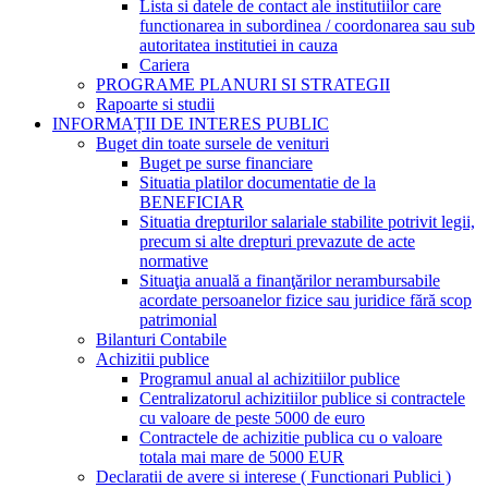
Lista si datele de contact ale institutiilor care
functionarea in subordinea / coordonarea sau sub
autoritatea institutiei in cauza
Cariera
PROGRAME PLANURI SI STRATEGII
Rapoarte si studii
INFORMAȚII DE INTERES PUBLIC
Buget din toate sursele de venituri
Buget pe surse financiare
Situatia platilor documentatie de la
BENEFICIAR
Situatia drepturilor salariale stabilite potrivit legii,
precum si alte drepturi prevazute de acte
normative
Situaţia anuală a finanţărilor nerambursabile
acordate persoanelor fizice sau juridice fără scop
patrimonial
Bilanturi Contabile
Achizitii publice
Programul anual al achizitiilor publice
Centralizatorul achizitiilor publice si contractele
cu valoare de peste 5000 de euro
Contractele de achizitie publica cu o valoare
totala mai mare de 5000 EUR
Declaratii de avere si interese ( Functionari Publici )