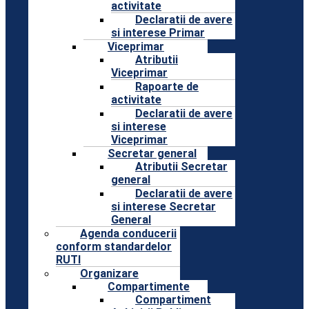
activitate
Declaratii de avere
si interese Primar
Viceprimar
Atributii
Viceprimar
Rapoarte de
activitate
Declaratii de avere
si interese
Viceprimar
Secretar general
Atributii Secretar
general
Declaratii de avere
si interese Secretar
General
Agenda conducerii
conform standardelor
RUTI
Organizare
Compartimente
Compartiment