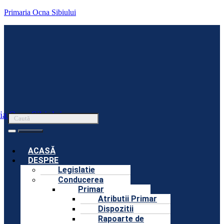
Primaria Ocna Sibiului
ia Ocna Sibiului
Menu
ACASĂ
DESPRE
Legislatie
Conducerea
Primar
Atributii Primar
Dispozitii
Rapoarte de