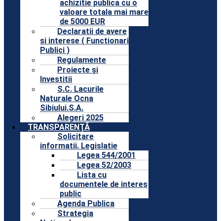
achizitie publica cu o
valoare totala mai mare
de 5000 EUR
Declaratii de avere
si interese ( Functionari
Publici )
Regulamente
Proiecte și
Investitii
S.C. Lacurile
Naturale Ocna
Sibiului.S.A.
Alegeri 2025
TRANSPARENȚĂ
Solicitare
informatii. Legislatie
Legea 544/2001
Legea 52/2003
Lista cu
documentele de interes
public
Agenda Publica
Strategia