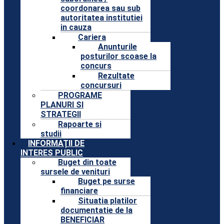
coordonarea sau sub
autoritatea institutiei
in cauza
Cariera
Anunturile
posturilor scoase la
concurs
Rezultate
concursuri
PROGRAME
PLANURI SI
STRATEGII
Rapoarte si
studii
INFORMAȚII DE
INTERES PUBLIC
Buget din toate
sursele de venituri
Buget pe surse
financiare
Situatia platilor
documentatie de la
BENEFICIAR