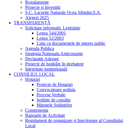
Regulamente
Proiecte și Investitii
S.C. Lacurile Naturale Ocna Sibiului.S.A.
Alegeri 2025
TRANSPARENȚĂ
Solicitare informatii. Legislatie
Legea 544/2001
Legea 52/2003
Lista cu documentele de interes public
Agenda Publica
Strategia Nationala Anticoruptie
Declaratie Aderare
Proiecte de hotărâre în dezbatere
Integritate instituțională
CONSILIUL LOCAL
Hotarari
Proiecte de Hotarari
Convocatoare sedinta
Procese Verbale
Sedinte de consiliu
Minutele Sedintelor
Componenta
Rapoarte de Activitate
Regulament de organizare și funcționare al Consiliului
Local