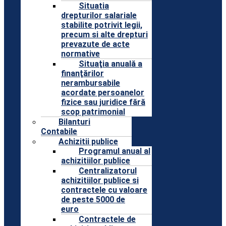
Situatia
drepturilor salariale
stabilite potrivit legii,
precum si alte drepturi
prevazute de acte
normative
Situaţia anuală a
finanţărilor
nerambursabile
acordate persoanelor
fizice sau juridice fără
scop patrimonial
Bilanturi
Contabile
Achizitii publice
Programul anual al
achizitiilor publice
Centralizatorul
achizitiilor publice si
contractele cu valoare
de peste 5000 de
euro
Contractele de