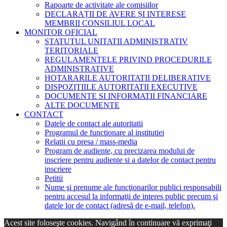
Rapoarte de activitate ale comisiilor
DECLARAȚII DE AVERE ȘI INTERESE
MEMBRII CONSILIUL LOCAL
MONITOR OFICIAL
STATUTUL UNITATII ADMINISTRATIV
TERITORIALE
REGULAMENTELE PRIVIND PROCEDURILE
ADMINISTRATIVE
HOTARARILE AUTORITATII DELIBERATIVE
DISPOZITIILE AUTORITATII EXECUTIVE
DOCUMENTE SI INFORMATII FINANCIARE
ALTE DOCUMENTE
CONTACT
Datele de contact ale autoritatii
Programul de functionare al institutiei
Relatii cu presa / mass-media
Program de audiente, cu precizarea modului de
inscriere pentru audiente si a datelor de contact pentru
inscriere
Petitii
Nume şi prenume ale funcţionarilor publici responsabili
pentru accesul la informaţii de interes public precum şi
datele lor de contact (adresă de e-mail, telefon).
Acest site foloseşte cookies. Navigând în continuare vă exprimaţi