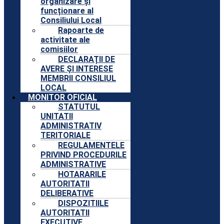
organizare și
funcționare al
Consiliului Local
Rapoarte de
activitate ale
comisiilor
DECLARAȚII DE
AVERE ȘI INTERESE
MEMBRII CONSILIUL
LOCAL
MONITOR OFICIAL
STATUTUL
UNITATII
ADMINISTRATIV
TERITORIALE
REGULAMENTELE
PRIVIND PROCEDURILE
ADMINISTRATIVE
HOTARARILE
AUTORITATII
DELIBERATIVE
DISPOZITIILE
AUTORITATII
EXECUTIVE