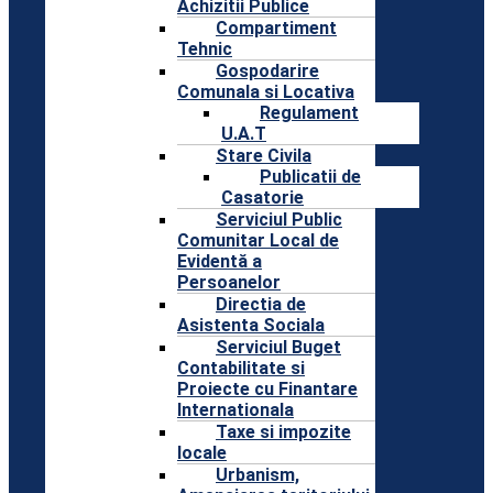
Achizitii Publice
Compartiment
Tehnic
Gospodarire
Comunala si Locativa
Regulament
U.A.T
Stare Civila
Publicatii de
Casatorie
Serviciul Public
Comunitar Local de
Evidentă a
Persoanelor
Directia de
Asistenta Sociala
Serviciul Buget
Contabilitate si
Proiecte cu Finantare
Internationala
Taxe si impozite
locale
Urbanism,