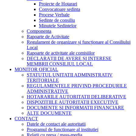
Proiecte de Hotarari
Convocatoare sedinta
Procese Verbale
Sedinte de consiliu
Minutele Sedintelor
Componenta
Rapoarte de Activitate
Regulament de organizare și funcționare al Consiliului
Local
Rapoarte de activitate ale comisiilor
DECLARAȚII DE AVERE ȘI INTERESE
MEMBRII CONSILIUL LOCAL
MONITOR OFICIAL
STATUTUL UNITATII ADMINISTRATIV
TERITORIALE
REGULAMENTELE PRIVIND PROCEDURILE
ADMINISTRATIVE
HOTARARILE AUTORITATII DELIBERATIVE
DISPOZITIILE AUTORITATII EXECUTIVE
DOCUMENTE SI INFORMATII FINANCIARE
ALTE DOCUMENTE
CONTACT
Datele de contact ale autoritatii
Programul de functionare al institutiei
Relatii cu presa / mass-media