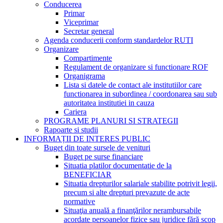
Conducerea
Primar
Viceprimar
Secretar general
Agenda conducerii conform standardelor RUTI
Organizare
Compartimente
Regulament de organizare si functionare ROF
Organigrama
Lista si datele de contact ale institutiilor care
functionarea in subordinea / coordonarea sau sub
autoritatea institutiei in cauza
Cariera
PROGRAME PLANURI SI STRATEGII
Rapoarte si studii
INFORMAȚII DE INTERES PUBLIC
Buget din toate sursele de venituri
Buget pe surse financiare
Situatia platilor documentatie de la
BENEFICIAR
Situatia drepturilor salariale stabilite potrivit legii,
precum si alte drepturi prevazute de acte
normative
Situaţia anuală a finanţărilor nerambursabile
acordate persoanelor fizice sau juridice fără scop