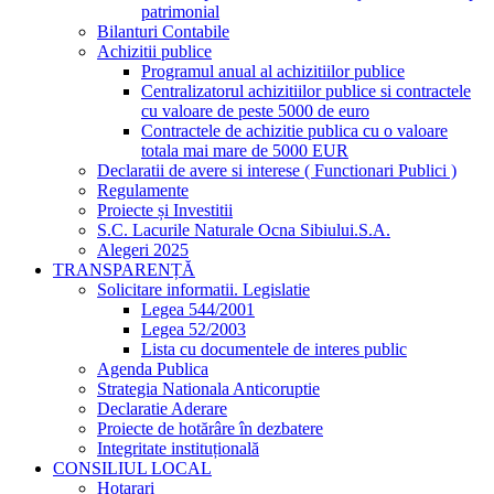
patrimonial
Bilanturi Contabile
Achizitii publice
Programul anual al achizitiilor publice
Centralizatorul achizitiilor publice si contractele
cu valoare de peste 5000 de euro
Contractele de achizitie publica cu o valoare
totala mai mare de 5000 EUR
Declaratii de avere si interese ( Functionari Publici )
Regulamente
Proiecte și Investitii
S.C. Lacurile Naturale Ocna Sibiului.S.A.
Alegeri 2025
TRANSPARENȚĂ
Solicitare informatii. Legislatie
Legea 544/2001
Legea 52/2003
Lista cu documentele de interes public
Agenda Publica
Strategia Nationala Anticoruptie
Declaratie Aderare
Proiecte de hotărâre în dezbatere
Integritate instituțională
CONSILIUL LOCAL
Hotarari