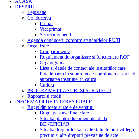
ACASĂ
DESPRE
Legislatie
Conducerea
Primar
Viceprimar
Secretar general
Agenda conducerii conform standardelor RUTI
Organizare
Compartimente
Regulament de organizare si functionare ROF
Organigrama
Lista si datele de contact ale institutiilor care
functionarea in subordinea / coordonarea sau sub
autoritatea institutiei in cauza
Cariera
PROGRAME PLANURI SI STRATEGII
Rapoarte si studii
INFORMAȚII DE INTERES PUBLIC
Buget din toate sursele de venituri
Buget pe surse financiare
Situatia platilor documentatie de la
BENEFICIAR
Situatia drepturilor salariale stabilite potrivit legii,
precum si alte drepturi prevazute de acte