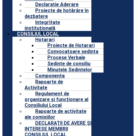
Declaratie Aderare
Proiecte de hotărâre în
dezbatere
Integritate
instituțională
CONSILIUL LOCAL
Hotarari
Proiecte de Hotarari
Convocatoare sedinta
Procese Verbale
Sedinte de consiliu
Minutele Sedintelor
Componenta
Rapoarte de
Activitate
Regulament de
organizare și funcționare al
Consiliului Local
Rapoarte de activitate
ale comisiilor
DECLARAȚII DE AVERE ȘI
INTERESE MEMBRII
CONSILIUL LOCAL