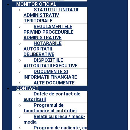
MONITOR OFICIAL
STATUTUL UNITATII
ADMINISTRATIV
TERITORIALE
REGULAMENTELE
PRIVIND PROCEDURILE
ADMINISTRATIVE
HOTARARILE
AUTORITATII
DELIBERATIVE
DISPOZITIILE
AUTORITATII EXECUTIVE
DOCUMENTE SI
INFORMATII FINANCIARE
ALTE DOCUMENTE
CONTACT
Datele de contact ale
autoritatii
Programul de
functionare al institutiei
Relatii cu presa / mass-
media
Program de audiente, cu