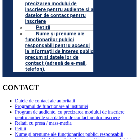
precizarea modului de
inscriere pentru audiente si a
datelor de contact pentru
inscriere
Petitii
Nume şi prenume ale
funcţionarilor publici
responsabili pentru accesul
la informaţii de interes public
precum şi datele lor de
contact (adresă de e-mail,
telefon).
CONTACT
Datele de contact ale autoritatii
Programul de functionare al institutiei
Program de audiente, cu precizarea modului de inscriere
pentru audiente si a datelor de contact pentru inscriere
Relatii cu presa / mass-media
Petitii
Nume şi prenume ale funcţionarilor publici responsabili