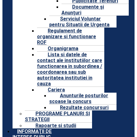
Publicitate Terenuri
Documente și
Anunțuri
Serviciul Voluntar
pentru Situatii de Urgenta
Regulament de
organizare si functionare
ROF
Organigrama
Lista si datele de
contact ale institutiilor care
functionarea in subordinea /
coordonarea sau sub
autoritatea institutiei in
cauza
Cariera
Anunturile posturilor
scoase la concurs
Rezultate concursuri
PROGRAME PLANURI SI
STRATEGII
Rapoarte si studii
INFORMAȚII DE