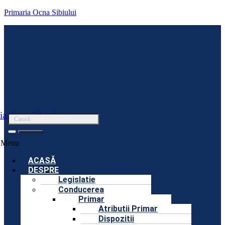
Primaria Ocna Sibiului
ia Ocna Sibiului
Menu
ACASĂ
DESPRE
Legislatie
Conducerea
Primar
Atributii Primar
Dispozitii