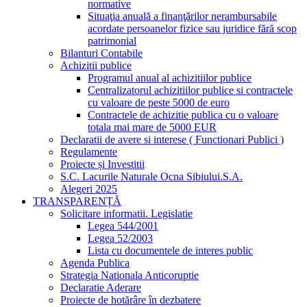
normative
Situaţia anuală a finanţărilor nerambursabile
acordate persoanelor fizice sau juridice fără scop
patrimonial
Bilanturi Contabile
Achizitii publice
Programul anual al achizitiilor publice
Centralizatorul achizitiilor publice si contractele
cu valoare de peste 5000 de euro
Contractele de achizitie publica cu o valoare
totala mai mare de 5000 EUR
Declaratii de avere si interese ( Functionari Publici )
Regulamente
Proiecte și Investitii
S.C. Lacurile Naturale Ocna Sibiului.S.A.
Alegeri 2025
TRANSPARENȚĂ
Solicitare informatii. Legislatie
Legea 544/2001
Legea 52/2003
Lista cu documentele de interes public
Agenda Publica
Strategia Nationala Anticoruptie
Declaratie Aderare
Proiecte de hotărâre în dezbatere