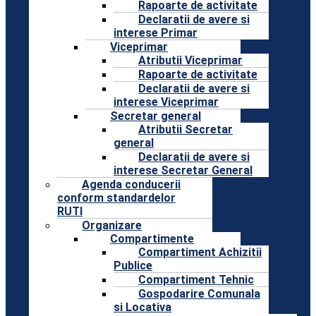
Rapoarte de activitate
Declaratii de avere si
interese Primar
Viceprimar
Atributii Viceprimar
Rapoarte de activitate
Declaratii de avere si
interese Viceprimar
Secretar general
Atributii Secretar
general
Declaratii de avere si
interese Secretar General
Agenda conducerii
conform standardelor
RUTI
Organizare
Compartimente
Compartiment Achizitii
Publice
Compartiment Tehnic
Gospodarire Comunala
si Locativa