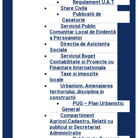
Regulament U.A.T
Stare Civila
Publicatii de
Casatorie
Serviciul Public
Comunitar Local de Evidentă
a Persoanelor
Directia de Asistenta
Sociala
Serviciul Buget
Contabilitate si Proiecte cu
Finantare Internationala
Taxe si impozite
locale
Urbanism, Amenajarea
teritoriului, disciplina in
constructii
PUG – Plan Urbanistic
General
Compartiment
Agricol,Cadastru, Relatii cu
publicul si Secretariat
Administrativ