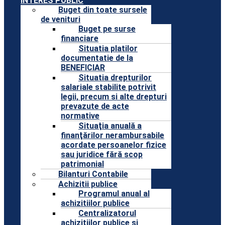
INTERES PUBLIC
Buget din toate sursele
de venituri
Buget pe surse
financiare
Situatia platilor
documentatie de la
BENEFICIAR
Situatia drepturilor
salariale stabilite potrivit
legii, precum si alte drepturi
prevazute de acte
normative
Situaţia anuală a
finanţărilor nerambursabile
acordate persoanelor fizice
sau juridice fără scop
patrimonial
Bilanturi Contabile
Achizitii publice
Programul anual al
achizitiilor publice
Centralizatorul
achizitiilor publice si