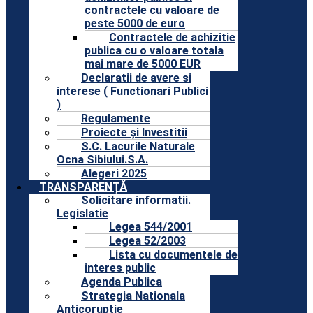
contractele cu valoare de
peste 5000 de euro
Contractele de achizitie
publica cu o valoare totala
mai mare de 5000 EUR
Declaratii de avere si
interese ( Functionari Publici
)
Regulamente
Proiecte și Investitii
S.C. Lacurile Naturale
Ocna Sibiului.S.A.
Alegeri 2025
TRANSPARENȚĂ
Solicitare informatii.
Legislatie
Legea 544/2001
Legea 52/2003
Lista cu documentele de
interes public
Agenda Publica
Strategia Nationala
Anticoruptie