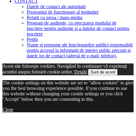
CONTACT
Datele de contact ale autoritatii
Programul de functionare al institutiei
Relatii cu presa / mass-media
Program de audiente, cu precizarea modului de
inscriere pentru audiente si a datelor de contact pentru
inscriere
Petitii
Nume şi prenume ale funcţionarilor publici responsabili
pentru accesul la informaţii de interes public precum şi
datele lor de contact (adresă de e-mail, telefon).
Acest site foloseşte cookies. Navigând în continuare vă exprimaţi
acordul asupra folosirii cookie-urilor.
Detalii
Sunt de acord
The cookie settings on this website are set to "allow cookies" to give
you the best browsing experience possible. If you continue to use
this website without changing your cookie settings or you click
"Accept" below then you are consenting to this.
Close