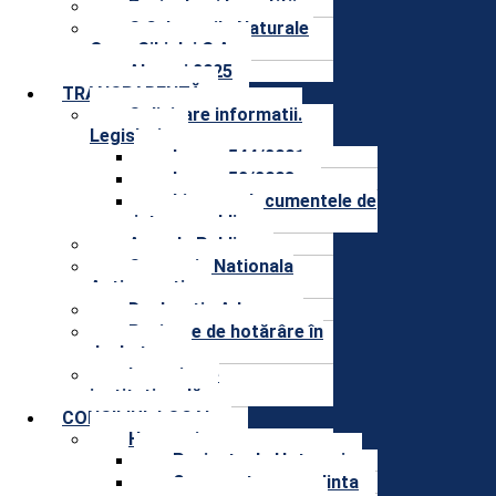
Proiecte și Investitii
S.C. Lacurile Naturale
Ocna Sibiului.S.A.
Alegeri 2025
TRANSPARENȚĂ
Solicitare informatii.
Legislatie
Legea 544/2001
Legea 52/2003
Lista cu documentele de
interes public
Agenda Publica
Strategia Nationala
Anticoruptie
Declaratie Aderare
Proiecte de hotărâre în
dezbatere
Integritate
instituțională
CONSILIUL LOCAL
Hotarari
Proiecte de Hotarari
Convocatoare sedinta