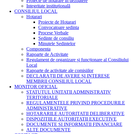
Proiecte de hotărâre în dezbatere
Integritate instituțională
CONSILIUL LOCAL
Hotarari
Proiecte de Hotarari
Convocatoare sedinta
Procese Verbale
Sedinte de consiliu
Minutele Sedintelor
Componenta
Rapoarte de Activitate
Regulament de organizare și funcționare al Consiliului
Local
Rapoarte de activitate ale comisiilor
DECLARAȚII DE AVERE ȘI INTERESE
MEMBRII CONSILIUL LOCAL
MONITOR OFICIAL
STATUTUL UNITATII ADMINISTRATIV
TERITORIALE
REGULAMENTELE PRIVIND PROCEDURILE
ADMINISTRATIVE
HOTARARILE AUTORITATII DELIBERATIVE
DISPOZITIILE AUTORITATII EXECUTIVE
DOCUMENTE SI INFORMATII FINANCIARE
ALTE DOCUMENTE