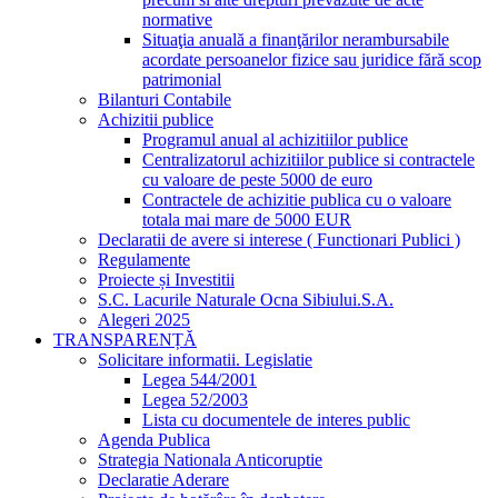
normative
Situaţia anuală a finanţărilor nerambursabile
acordate persoanelor fizice sau juridice fără scop
patrimonial
Bilanturi Contabile
Achizitii publice
Programul anual al achizitiilor publice
Centralizatorul achizitiilor publice si contractele
cu valoare de peste 5000 de euro
Contractele de achizitie publica cu o valoare
totala mai mare de 5000 EUR
Declaratii de avere si interese ( Functionari Publici )
Regulamente
Proiecte și Investitii
S.C. Lacurile Naturale Ocna Sibiului.S.A.
Alegeri 2025
TRANSPARENȚĂ
Solicitare informatii. Legislatie
Legea 544/2001
Legea 52/2003
Lista cu documentele de interes public
Agenda Publica
Strategia Nationala Anticoruptie
Declaratie Aderare