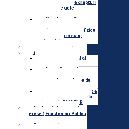
legii, precum si alte drepturi
prevazute de acte
normative
Situaţia anuală a
finanţărilor nerambursabile
acordate persoanelor fizice
sau juridice fără scop
patrimonial
Bilanturi Contabile
Achizitii publice
Programul anual al
achizitiilor publice
Centralizatorul
achizitiilor publice si
contractele cu valoare de
peste 5000 de euro
Contractele de achizitie
publica cu o valoare totala
mai mare de 5000 EUR
Declaratii de avere si
interese ( Functionari Publici
)
Regulamente