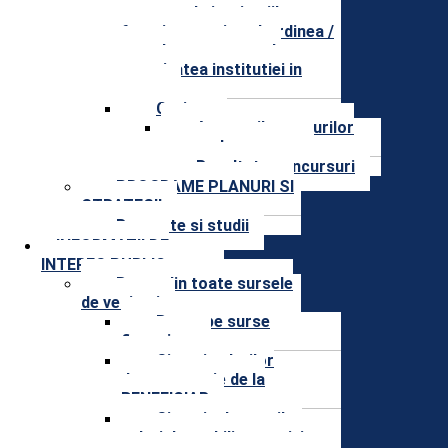
contact ale institutiilor care
functionarea in subordinea /
coordonarea sau sub
autoritatea institutiei in
cauza
Cariera
Anunturile posturilor
scoase la concurs
Rezultate concursuri
PROGRAME PLANURI SI
STRATEGII
Rapoarte si studii
INFORMAȚII DE
INTERES PUBLIC
Buget din toate sursele
de venituri
Buget pe surse
financiare
Situatia platilor
documentatie de la
BENEFICIAR
Situatia drepturilor
salariale stabilite potrivit