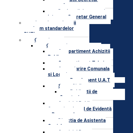
general
Declaratii de avere si
interese Secretar General
Agenda conducerii
conform standardelor
RUTI
Organizare
Compartimente
Compartiment Achizitii
Publice
Compartiment Tehnic
Gospodarire Comunala
si Locativa
Regulament U.A.T
Stare Civila
Publicatii de
Casatorie
Serviciul Public
Comunitar Local de Evidentă
a Persoanelor
Directia de Asistenta
Sociala
Serviciul Buget