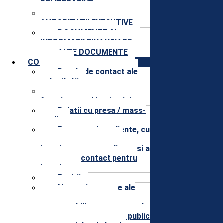
DELIBERATIVE
DISPOZITIILE
AUTORITATII EXECUTIVE
DOCUMENTE SI
INFORMATII FINANCIARE
ALTE DOCUMENTE
CONTACT
Datele de contact ale
autoritatii
Programul de
functionare al institutiei
Relatii cu presa / mass-
media
Program de audiente, cu
precizarea modului de
inscriere pentru audiente si a
datelor de contact pentru
inscriere
Petitii
Nume şi prenume ale
funcţionarilor publici
responsabili pentru accesul
la informaţii de interes public