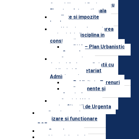
Contabilitate si Proiecte cu
Finantare Internationala
Taxe si impozite
locale
Urbanism, Amenajarea
teritoriului, disciplina in
constructii
PUG – Plan Urbanistic
General
Compartiment
Agricol,Cadastru, Relatii cu
publicul si Secretariat
Administrativ
Publicitate Terenuri
Documente și
Anunțuri
Serviciul Voluntar
pentru Situatii de Urgenta
Regulament de
organizare si functionare
ROF
Organigrama
Lista si datele de