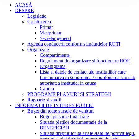
ACASĂ
DESPRE
Legislatie
Conducerea
Primar
Viceprimar
Secretar general
Agenda conducerii conform standardelor RUTI
Organizare
Compartimente
Regulament de organizare si functionare ROF
Organigrama
Lista si datele de contact ale institutiilor care
functionarea in subordinea / coordonarea sau sub
autoritatea institutiei in cauza
Cariera
PROGRAME PLANURI SI STRATEGII
Rapoarte si studii
INFORMAȚII DE INTERES PUBLIC
Buget din toate sursele de venituri
Buget pe surse financiare
Situatia platilor documentatie de la
BENEFICIAR
Situatia drepturilor salariale stabilite potrivit legii,
precum si alte drepturi prevazute de acte