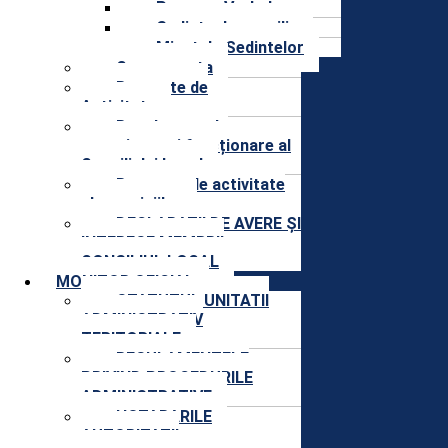
Procese Verbale
Sedinte de consiliu
Minutele Sedintelor
Componenta
Rapoarte de
Activitate
Regulament de
organizare și funcționare al
Consiliului Local
Rapoarte de activitate
ale comisiilor
DECLARAȚII DE AVERE ȘI
INTERESE MEMBRII
CONSILIUL LOCAL
MONITOR OFICIAL
STATUTUL UNITATII
ADMINISTRATIV
TERITORIALE
REGULAMENTELE
PRIVIND PROCEDURILE
ADMINISTRATIVE
HOTARARILE
AUTORITATII