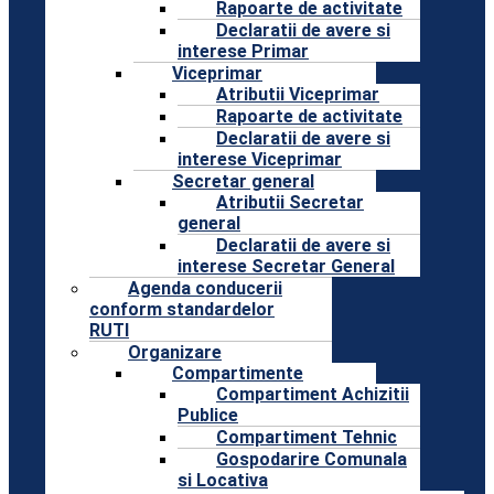
Rapoarte de activitate
Declaratii de avere si
interese Primar
Viceprimar
Atributii Viceprimar
Rapoarte de activitate
Declaratii de avere si
interese Viceprimar
Secretar general
Atributii Secretar
general
Declaratii de avere si
interese Secretar General
Agenda conducerii
conform standardelor
RUTI
Organizare
Compartimente
Compartiment Achizitii
Publice
Compartiment Tehnic
Gospodarire Comunala
si Locativa