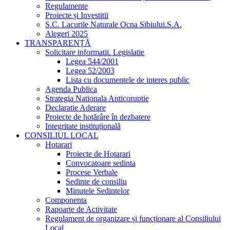
Regulamente
Proiecte și Investitii
S.C. Lacurile Naturale Ocna Sibiului.S.A.
Alegeri 2025
TRANSPARENȚĂ
Solicitare informatii. Legislatie
Legea 544/2001
Legea 52/2003
Lista cu documentele de interes public
Agenda Publica
Strategia Nationala Anticoruptie
Declaratie Aderare
Proiecte de hotărâre în dezbatere
Integritate instituțională
CONSILIUL LOCAL
Hotarari
Proiecte de Hotarari
Convocatoare sedinta
Procese Verbale
Sedinte de consiliu
Minutele Sedintelor
Componenta
Rapoarte de Activitate
Regulament de organizare și funcționare al Consiliului
Local