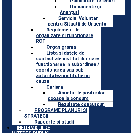
Publicitate Terenuri
Documente și
Anunțuri
Serviciul Voluntar
pentru Situatii de Urgenta
Regulament de
organizare si functionare
ROF
Organigrama
Lista si datele de
contact ale institutiilor care
functionarea in subordinea /
coordonarea sau sub
autoritatea institutiei in
cauza
Cariera
Anunturile posturilor
scoase la concurs
Rezultate concursuri
PROGRAME PLANURI SI
STRATEGII
Rapoarte si studii
INFORMAȚII DE