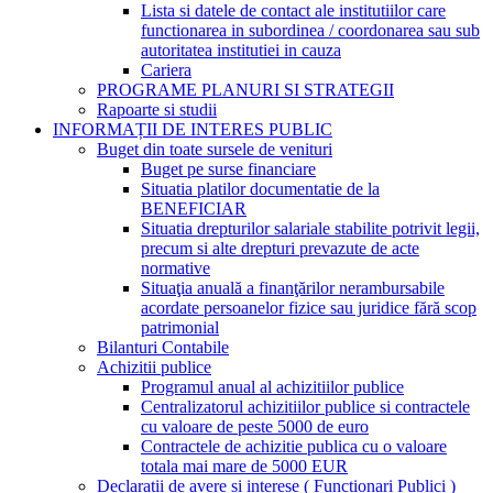
Lista si datele de contact ale institutiilor care
functionarea in subordinea / coordonarea sau sub
autoritatea institutiei in cauza
Cariera
PROGRAME PLANURI SI STRATEGII
Rapoarte si studii
INFORMAȚII DE INTERES PUBLIC
Buget din toate sursele de venituri
Buget pe surse financiare
Situatia platilor documentatie de la
BENEFICIAR
Situatia drepturilor salariale stabilite potrivit legii,
precum si alte drepturi prevazute de acte
normative
Situaţia anuală a finanţărilor nerambursabile
acordate persoanelor fizice sau juridice fără scop
patrimonial
Bilanturi Contabile
Achizitii publice
Programul anual al achizitiilor publice
Centralizatorul achizitiilor publice si contractele
cu valoare de peste 5000 de euro
Contractele de achizitie publica cu o valoare
totala mai mare de 5000 EUR
Declaratii de avere si interese ( Functionari Publici )