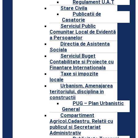
Regulament U.A.T
Stare Civila
Publicatii de
Casatorie
Serviciul Public
Comunitar Local de Evidentă
a Persoanelor
Directia de Asistenta
Sociala
Serviciul Buget
Contabilitate si Proiecte cu
Finantare Internationala
Taxe si impozite
locale
Urbanism, Amenajarea
teritoriului, disciplina in
constructii
PUG – Plan Urbanistic
General
Compartiment
Agricol,Cadastru, Relatii cu
publicul si Secretariat
Administrativ