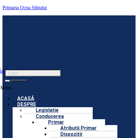
Primaria Ocna Sibiului
ia Ocna Sibiului
Menu
ACASĂ
DESPRE
Legislatie
Conducerea
Primar
Atributii Primar
Dispozitii