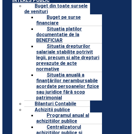
INTERES PUBLIC
Buget din toate sursele
de venituri
Buget pe surse
financiare
Situatia platilor
documentatie de la
BENEFICIAR
Situatia drepturilor
salariale stabilite potrivit
legii, precum si alte drepturi
prevazute de acte
normative
Situaţia anuală a
finanţărilor nerambursabile
acordate persoanelor fizice
sau juridice fără scop
patrimonial
Bilanturi Contabile
Achizitii publice
Programul anual al
achizitiilor publice
Centralizatorul
achizitiilor publice si