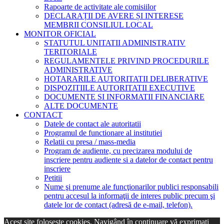
Rapoarte de activitate ale comisiilor
DECLARAȚII DE AVERE ȘI INTERESE
MEMBRII CONSILIUL LOCAL
MONITOR OFICIAL
STATUTUL UNITATII ADMINISTRATIV
TERITORIALE
REGULAMENTELE PRIVIND PROCEDURILE
ADMINISTRATIVE
HOTARARILE AUTORITATII DELIBERATIVE
DISPOZITIILE AUTORITATII EXECUTIVE
DOCUMENTE SI INFORMATII FINANCIARE
ALTE DOCUMENTE
CONTACT
Datele de contact ale autoritatii
Programul de functionare al institutiei
Relatii cu presa / mass-media
Program de audiente, cu precizarea modului de
inscriere pentru audiente si a datelor de contact pentru
inscriere
Petitii
Nume şi prenume ale funcţionarilor publici responsabili
pentru accesul la informaţii de interes public precum şi
datele lor de contact (adresă de e-mail, telefon).
Acest site foloseşte cookies. Navigând în continuare vă exprimaţi