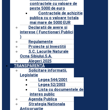
contractele cu valoare de
peste 5000 de euro
Contractele de achizitie
publica cu o valoare totala
mai mare de 5000 EUR
Declaratii de avere si
interese ( Functionari Publici
)
Regulamente
Proiecte și Investitii
S.C. Lacurile Naturale
Ocna Sibiului.S.A.
Alegeri 2025
TRANSPARENȚĂ
Solicitare informatii.
Legislatie
Legea 544/2001
Legea 52/2003
Lista cu documentele de
interes public
Agenda Publica
Strategia Nationala
Anticoruptie