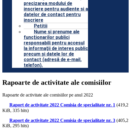
precizarea modului de
inscriere pentru audiente si a
datelor de contact pentru
inscriere
Petitii
Nume şi prenume ale
funcţionarilor publici
responsabili pentru accesul
la informaţii de interes public
precum şi datele lor de
contact (adresă de e-mail,
telefon).
Rapoarte de activitate ale comisiilor
Rapoarte de activitate ale comisiilor pe anul 2022
Raport de activitate 2022 Comisia de specialitate nr. 1
(419,2
KiB, 335 hits)
Raport de activitate 2022 Comisia de specialitate nr. 3
(405,2
KiB, 295 hits)