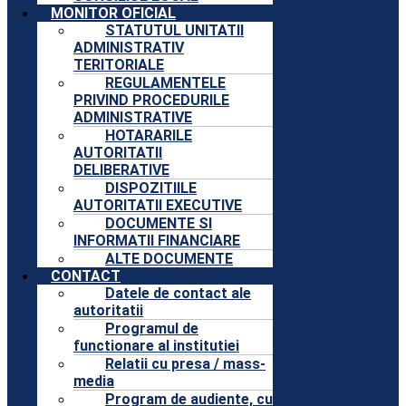
MONITOR OFICIAL
STATUTUL UNITATII
ADMINISTRATIV
TERITORIALE
REGULAMENTELE
PRIVIND PROCEDURILE
ADMINISTRATIVE
HOTARARILE
AUTORITATII
DELIBERATIVE
DISPOZITIILE
AUTORITATII EXECUTIVE
DOCUMENTE SI
INFORMATII FINANCIARE
ALTE DOCUMENTE
CONTACT
Datele de contact ale
autoritatii
Programul de
functionare al institutiei
Relatii cu presa / mass-
media
Program de audiente, cu