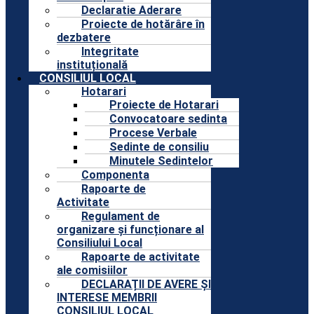
Declaratie Aderare
Proiecte de hotărâre în
dezbatere
Integritate
instituțională
CONSILIUL LOCAL
Hotarari
Proiecte de Hotarari
Convocatoare sedinta
Procese Verbale
Sedinte de consiliu
Minutele Sedintelor
Componenta
Rapoarte de
Activitate
Regulament de
organizare și funcționare al
Consiliului Local
Rapoarte de activitate
ale comisiilor
DECLARAȚII DE AVERE ȘI
INTERESE MEMBRII
CONSILIUL LOCAL