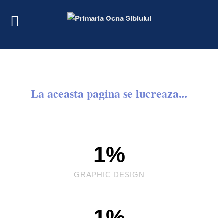
La aceasta pagina se lucreaza...
1
%
GRAPHIC DESIGN
1
%