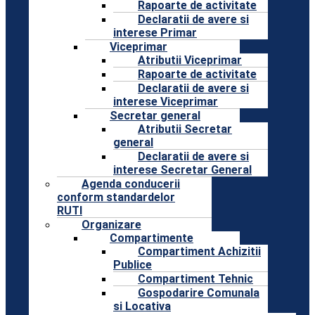
Rapoarte de activitate
Declaratii de avere si
interese Primar
Viceprimar
Atributii Viceprimar
Rapoarte de activitate
Declaratii de avere si
interese Viceprimar
Secretar general
Atributii Secretar
general
Declaratii de avere si
interese Secretar General
Agenda conducerii
conform standardelor
RUTI
Organizare
Compartimente
Compartiment Achizitii
Publice
Compartiment Tehnic
Gospodarire Comunala
si Locativa