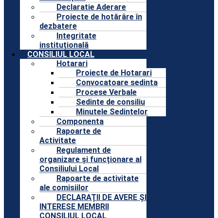
Declaratie Aderare
Proiecte de hotărâre în
dezbatere
Integritate
instituțională
CONSILIUL LOCAL
Hotarari
Proiecte de Hotarari
Convocatoare sedinta
Procese Verbale
Sedinte de consiliu
Minutele Sedintelor
Componenta
Rapoarte de
Activitate
Regulament de
organizare și funcționare al
Consiliului Local
Rapoarte de activitate
ale comisiilor
DECLARAȚII DE AVERE ȘI
INTERESE MEMBRII
CONSILIUL LOCAL