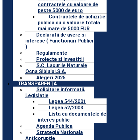
contractele cu valoare de
peste 5000 de euro
Contractele de achizitie
publica cu o valoare totala
mai mare de 5000 EUR
Declaratii de avere si
interese ( Functionari Publici
)
Regulamente
Proiecte și Investitii
S.C. Lacurile Naturale
Ocna Sibiului.S.A.
Alegeri 2025
TRANSPARENȚĂ
Solicitare informatii.
Legislatie
Legea 544/2001
Legea 52/2003
Lista cu documentele de
interes public
Agenda Publica
Strategia Nationala
Anticoruptie