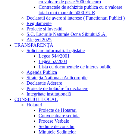
cu valoare de peste 5000 de euro
Contractele de achizitie publica cu o valoare
totala mai mare de 5000 EUR
Declaratii de avere si interese ( Functionari Publici )
Regulamente
Proiecte și Investitii
S.C. Lacurile Naturale Ocna Sibiului.S.A.
Alegeri 2025
TRANSPARENȚĂ
Solicitare informatii. Legislatie
Legea 544/2001
Legea 52/2003
Lista cu documentele de interes public
Agenda Publica
Strategia Nationala Anticoruptie
Declaratie Aderare
Proiecte de hotărâre în dezbatere
Integritate instituțională
CONSILIUL LOCAL
Hotarari
Proiecte de Hotarari
Convocatoare sedinta
Procese Verbale
Sedinte de consiliu
Minutele Sedintelor