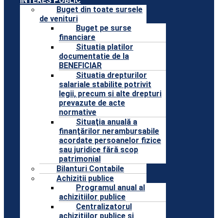
INTERES PUBLIC
Buget din toate sursele
de venituri
Buget pe surse
financiare
Situatia platilor
documentatie de la
BENEFICIAR
Situatia drepturilor
salariale stabilite potrivit
legii, precum si alte drepturi
prevazute de acte
normative
Situaţia anuală a
finanţărilor nerambursabile
acordate persoanelor fizice
sau juridice fără scop
patrimonial
Bilanturi Contabile
Achizitii publice
Programul anual al
achizitiilor publice
Centralizatorul
achizitiilor publice si