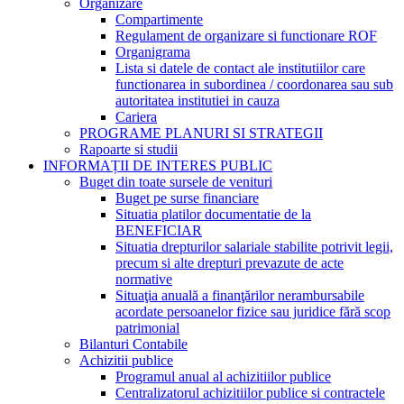
Organizare
Compartimente
Regulament de organizare si functionare ROF
Organigrama
Lista si datele de contact ale institutiilor care
functionarea in subordinea / coordonarea sau sub
autoritatea institutiei in cauza
Cariera
PROGRAME PLANURI SI STRATEGII
Rapoarte si studii
INFORMAȚII DE INTERES PUBLIC
Buget din toate sursele de venituri
Buget pe surse financiare
Situatia platilor documentatie de la
BENEFICIAR
Situatia drepturilor salariale stabilite potrivit legii,
precum si alte drepturi prevazute de acte
normative
Situaţia anuală a finanţărilor nerambursabile
acordate persoanelor fizice sau juridice fără scop
patrimonial
Bilanturi Contabile
Achizitii publice
Programul anual al achizitiilor publice
Centralizatorul achizitiilor publice si contractele