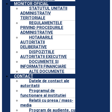
MONITOR OFICIAL
STATUTUL UNITATII
ADMINISTRATIV
TERITORIALE
REGULAMENTELE
PRIVIND PROCEDURILE
ADMINISTRATIVE
HOTARARILE
AUTORITATII
DELIBERATIVE
DISPOZITIILE
AUTORITATII EXECUTIVE
DOCUMENTE SI
INFORMATII FINANCIARE
ALTE DOCUMENTE
CONTACT
Datele de contact ale
autoritatii
Programul de
functionare al institutiei
Relatii cu presa / mass-
media
Program de audiente, cu