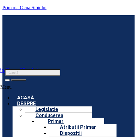
Primaria Ocna Sibiului
ia Ocna Sibiului
Menu
ACASĂ
DESPRE
Legislatie
Conducerea
Primar
Atributii Primar
Dispozitii