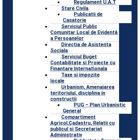
Regulament U.A.T
Stare Civila
Publicatii de
Casatorie
Serviciul Public
Comunitar Local de Evidentă
a Persoanelor
Directia de Asistenta
Sociala
Serviciul Buget
Contabilitate si Proiecte cu
Finantare Internationala
Taxe si impozite
locale
Urbanism, Amenajarea
teritoriului, disciplina in
constructii
PUG – Plan Urbanistic
General
Compartiment
Agricol,Cadastru, Relatii cu
publicul si Secretariat
Administrativ