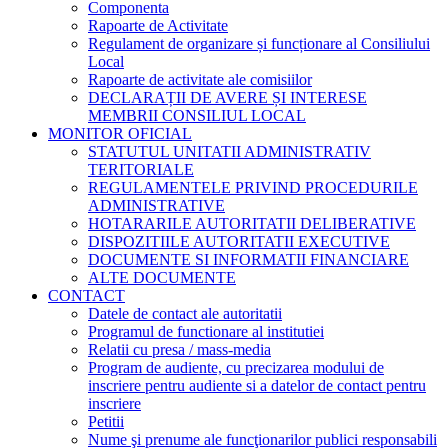
Componenta
Rapoarte de Activitate
Regulament de organizare și funcționare al Consiliului
Local
Rapoarte de activitate ale comisiilor
DECLARAȚII DE AVERE ȘI INTERESE
MEMBRII CONSILIUL LOCAL
MONITOR OFICIAL
STATUTUL UNITATII ADMINISTRATIV
TERITORIALE
REGULAMENTELE PRIVIND PROCEDURILE
ADMINISTRATIVE
HOTARARILE AUTORITATII DELIBERATIVE
DISPOZITIILE AUTORITATII EXECUTIVE
DOCUMENTE SI INFORMATII FINANCIARE
ALTE DOCUMENTE
CONTACT
Datele de contact ale autoritatii
Programul de functionare al institutiei
Relatii cu presa / mass-media
Program de audiente, cu precizarea modului de
inscriere pentru audiente si a datelor de contact pentru
inscriere
Petitii
Nume şi prenume ale funcţionarilor publici responsabili