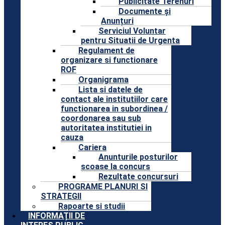
Publicitate Terenuri
Documente și
Anunțuri
Serviciul Voluntar
pentru Situatii de Urgenta
Regulament de
organizare si functionare
ROF
Organigrama
Lista si datele de
contact ale institutiilor care
functionarea in subordinea /
coordonarea sau sub
autoritatea institutiei in
cauza
Cariera
Anunturile posturilor
scoase la concurs
Rezultate concursuri
PROGRAME PLANURI SI
STRATEGII
Rapoarte si studii
INFORMAȚII DE