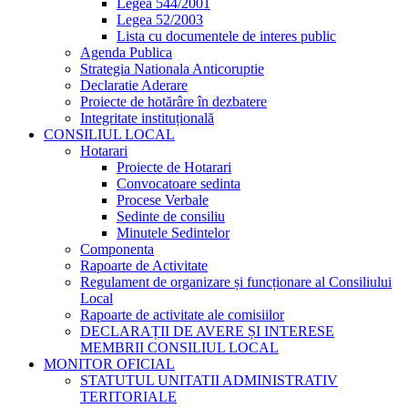
Legea 544/2001
Legea 52/2003
Lista cu documentele de interes public
Agenda Publica
Strategia Nationala Anticoruptie
Declaratie Aderare
Proiecte de hotărâre în dezbatere
Integritate instituțională
CONSILIUL LOCAL
Hotarari
Proiecte de Hotarari
Convocatoare sedinta
Procese Verbale
Sedinte de consiliu
Minutele Sedintelor
Componenta
Rapoarte de Activitate
Regulament de organizare și funcționare al Consiliului
Local
Rapoarte de activitate ale comisiilor
DECLARAȚII DE AVERE ȘI INTERESE
MEMBRII CONSILIUL LOCAL
MONITOR OFICIAL
STATUTUL UNITATII ADMINISTRATIV
TERITORIALE