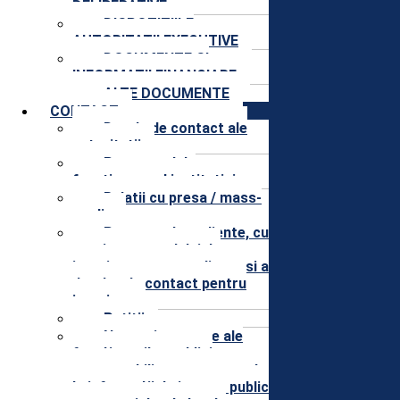
DELIBERATIVE
DISPOZITIILE
AUTORITATII EXECUTIVE
DOCUMENTE SI
INFORMATII FINANCIARE
ALTE DOCUMENTE
CONTACT
Datele de contact ale
autoritatii
Programul de
functionare al institutiei
Relatii cu presa / mass-
media
Program de audiente, cu
precizarea modului de
inscriere pentru audiente si a
datelor de contact pentru
inscriere
Petitii
Nume şi prenume ale
funcţionarilor publici
responsabili pentru accesul
la informaţii de interes public