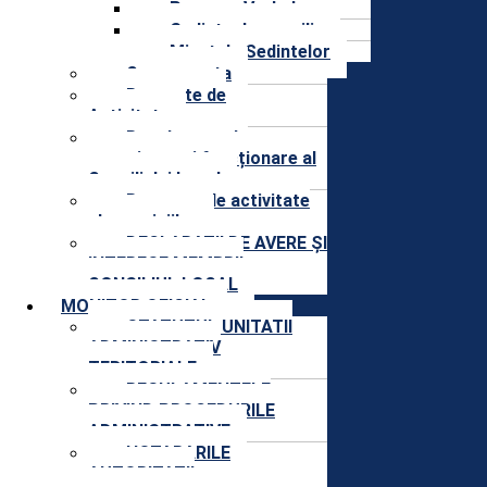
Procese Verbale
Sedinte de consiliu
Minutele Sedintelor
Componenta
Rapoarte de
Activitate
Regulament de
organizare și funcționare al
Consiliului Local
Rapoarte de activitate
ale comisiilor
DECLARAȚII DE AVERE ȘI
INTERESE MEMBRII
CONSILIUL LOCAL
MONITOR OFICIAL
STATUTUL UNITATII
ADMINISTRATIV
TERITORIALE
REGULAMENTELE
PRIVIND PROCEDURILE
ADMINISTRATIVE
HOTARARILE
AUTORITATII