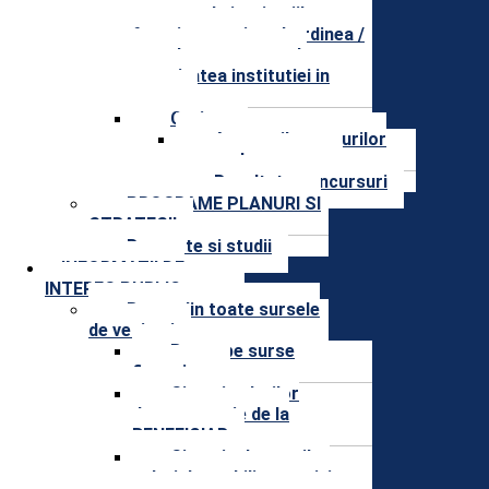
contact ale institutiilor care
functionarea in subordinea /
coordonarea sau sub
autoritatea institutiei in
cauza
Cariera
Anunturile posturilor
scoase la concurs
Rezultate concursuri
PROGRAME PLANURI SI
STRATEGII
Rapoarte si studii
INFORMAȚII DE
INTERES PUBLIC
Buget din toate sursele
de venituri
Buget pe surse
financiare
Situatia platilor
documentatie de la
BENEFICIAR
Situatia drepturilor
salariale stabilite potrivit