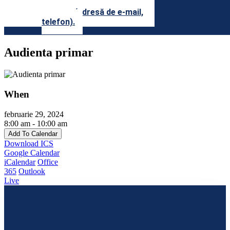
precum şi datele lor de
contact (adresă de e-mail,
telefon).
Audienta primar
When
februarie 29, 2024
8:00 am - 10:00 am
Add To Calendar
Download ICS
Google Calendar
iCalendar
Office
365
Outlook
Live