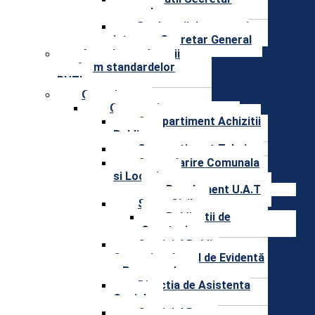
general
Declaratii de avere si
interese Secretar General
Agenda conducerii
conform standardelor
RUTI
Organizare
Compartimente
Compartiment Achizitii
Publice
Compartiment Tehnic
Gospodarire Comunala
si Locativa
Regulament U.A.T
Stare Civila
Publicatii de
Casatorie
Serviciul Public
Comunitar Local de Evidentă
a Persoanelor
Directia de Asistenta
Sociala
Serviciul Buget