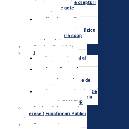
legii, precum si alte drepturi
prevazute de acte
normative
Situaţia anuală a
finanţărilor nerambursabile
acordate persoanelor fizice
sau juridice fără scop
patrimonial
Bilanturi Contabile
Achizitii publice
Programul anual al
achizitiilor publice
Centralizatorul
achizitiilor publice si
contractele cu valoare de
peste 5000 de euro
Contractele de achizitie
publica cu o valoare totala
mai mare de 5000 EUR
Declaratii de avere si
interese ( Functionari Publici
)
Regulamente