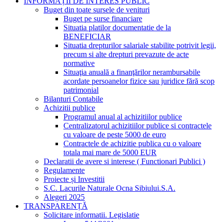
INFORMAȚII DE INTERES PUBLIC
Buget din toate sursele de venituri
Buget pe surse financiare
Situatia platilor documentatie de la
BENEFICIAR
Situatia drepturilor salariale stabilite potrivit legii,
precum si alte drepturi prevazute de acte
normative
Situaţia anuală a finanţărilor nerambursabile
acordate persoanelor fizice sau juridice fără scop
patrimonial
Bilanturi Contabile
Achizitii publice
Programul anual al achizitiilor publice
Centralizatorul achizitiilor publice si contractele
cu valoare de peste 5000 de euro
Contractele de achizitie publica cu o valoare
totala mai mare de 5000 EUR
Declaratii de avere si interese ( Functionari Publici )
Regulamente
Proiecte și Investitii
S.C. Lacurile Naturale Ocna Sibiului.S.A.
Alegeri 2025
TRANSPARENȚĂ
Solicitare informatii. Legislatie