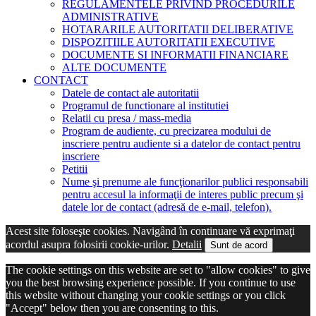
REGULAMENTELE PRIVIND PROCEDURILE
ADMINISTRATIVE
HOTARARILE AUTORITATII DELIBERATIVE
DISPOZITIILE AUTORITATII EXECUTIVE
DOCUMENTE SI INFORMATII FINANCIARE
ALTE DOCUMENTE
CONTACT
Datele de contact ale autoritatii
Programul de functionare al institutiei
Relatii cu presa / mass-media
Program de audiente, cu precizarea modului de
inscriere pentru audiente si a datelor de contact pentru
inscriere
Petitii
Nume şi prenume ale funcţionarilor publici responsabili
pentru accesul la informaţii de interes public precum şi
datele lor de contact (adresă de e-mail, telefon).
Acest site foloseşte cookies. Navigând în continuare vă exprimaţi
acordul asupra folosirii cookie-urilor.
Detalii
Sunt de acord
The cookie settings on this website are set to "allow cookies" to give
you the best browsing experience possible. If you continue to use
this website without changing your cookie settings or you click
"Accept" below then you are consenting to this.