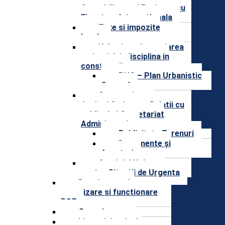
Contabilitate si Proiecte cu
Finantare Internationala
Taxe si impozite
locale
Urbanism, Amenajarea
teritoriului, disciplina in
constructii
PUG – Plan Urbanistic
General
Compartiment
Agricol,Cadastru, Relatii cu
publicul si Secretariat
Administrativ
Publicitate Terenuri
Documente și
Anunțuri
Serviciul Voluntar
pentru Situatii de Urgenta
Regulament de
organizare si functionare
ROF
Organigrama
Lista si datele de