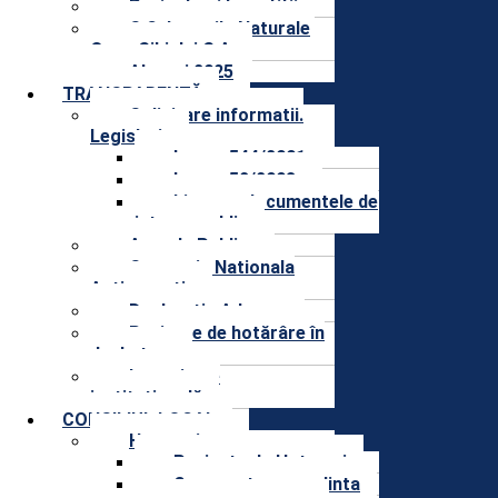
Proiecte și Investitii
S.C. Lacurile Naturale
Ocna Sibiului.S.A.
Alegeri 2025
TRANSPARENȚĂ
Solicitare informatii.
Legislatie
Legea 544/2001
Legea 52/2003
Lista cu documentele de
interes public
Agenda Publica
Strategia Nationala
Anticoruptie
Declaratie Aderare
Proiecte de hotărâre în
dezbatere
Integritate
instituțională
CONSILIUL LOCAL
Hotarari
Proiecte de Hotarari
Convocatoare sedinta