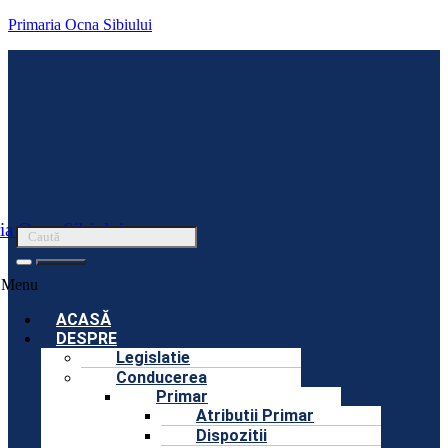
Primaria Ocna Sibiului
ia Ocna Sibiului
Menu
ACASĂ
DESPRE
Legislatie
Conducerea
Primar
Atributii Primar
Dispozitii