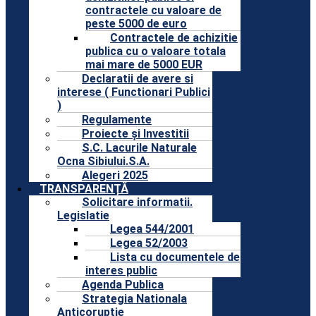
contractele cu valoare de
peste 5000 de euro
Contractele de achizitie
publica cu o valoare totala
mai mare de 5000 EUR
Declaratii de avere si
interese ( Functionari Publici
)
Regulamente
Proiecte și Investitii
S.C. Lacurile Naturale
Ocna Sibiului.S.A.
Alegeri 2025
TRANSPARENȚĂ
Solicitare informatii.
Legislatie
Legea 544/2001
Legea 52/2003
Lista cu documentele de
interes public
Agenda Publica
Strategia Nationala
Anticoruptie