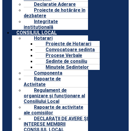
Declaratie Aderare
Proiecte de hotărâre în
dezbatere
Integritate
instituțională
CONSILIUL LOCAL
Hotarari
Proiecte de Hotarari
Convocatoare sedinta
Procese Verbale
Sedinte de consiliu
Minutele Sedintelor
Componenta
Rapoarte de
Activitate
Regulament de
organizare și funcționare al
Consiliului Local
Rapoarte de activitate
ale comisiilor
DECLARAȚII DE AVERE ȘI
INTERESE MEMBRII
CONSILIUL LOCAL