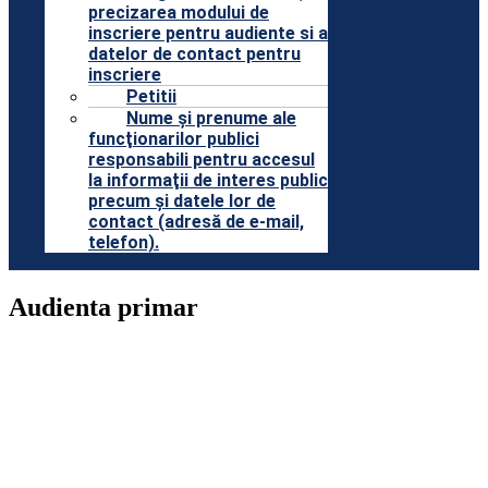
precizarea modului de
inscriere pentru audiente si a
datelor de contact pentru
inscriere
Petitii
Nume şi prenume ale
funcţionarilor publici
responsabili pentru accesul
la informaţii de interes public
precum şi datele lor de
contact (adresă de e-mail,
telefon).
Audienta primar