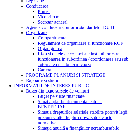
Legislatie
Conducerea
Primar
Viceprimar
Secretar general
Agenda conducerii conform standardelor RUTI
Organizare
Compartimente
Regulament de organizare si functionare ROF
Organigrama
Lista si datele de contact ale institutiilor care
functionarea in subordinea / coordonarea sau sub
autoritatea institutiei in cauza
Cariera
PROGRAME PLANURI SI STRATEGII
Rapoarte si studii
INFORMAȚII DE INTERES PUBLIC
Buget din toate sursele de venituri
Buget pe surse financiare
Situatia platilor documentatie de la
BENEFICIAR
Situatia drepturilor salariale stabilite potrivit legii,
precum si alte drepturi prevazute de acte
normative
Situaţia anuală a finanţărilor nerambursabile