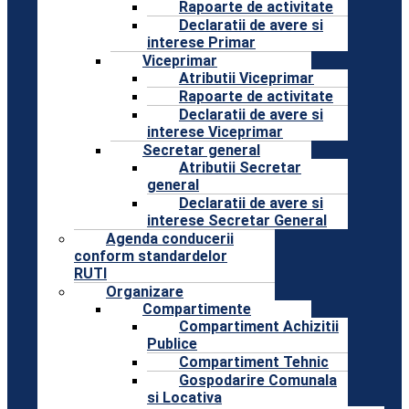
Rapoarte de activitate
Declaratii de avere si
interese Primar
Viceprimar
Atributii Viceprimar
Rapoarte de activitate
Declaratii de avere si
interese Viceprimar
Secretar general
Atributii Secretar
general
Declaratii de avere si
interese Secretar General
Agenda conducerii
conform standardelor
RUTI
Organizare
Compartimente
Compartiment Achizitii
Publice
Compartiment Tehnic
Gospodarire Comunala
si Locativa