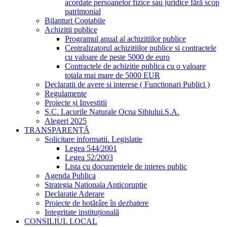
acordate persoanelor fizice sau juridice fără scop
patrimonial
Bilanturi Contabile
Achizitii publice
Programul anual al achizitiilor publice
Centralizatorul achizitiilor publice si contractele
cu valoare de peste 5000 de euro
Contractele de achizitie publica cu o valoare
totala mai mare de 5000 EUR
Declaratii de avere si interese ( Functionari Publici )
Regulamente
Proiecte și Investitii
S.C. Lacurile Naturale Ocna Sibiului.S.A.
Alegeri 2025
TRANSPARENȚĂ
Solicitare informatii. Legislatie
Legea 544/2001
Legea 52/2003
Lista cu documentele de interes public
Agenda Publica
Strategia Nationala Anticoruptie
Declaratie Aderare
Proiecte de hotărâre în dezbatere
Integritate instituțională
CONSILIUL LOCAL