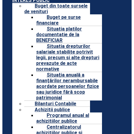
INTERES PUBLIC
Buget din toate sursele
de venituri
Buget pe surse
financiare
Situatia platilor
documentatie de la
BENEFICIAR
Situatia drepturilor
salariale stabilite potrivit
legii, precum si alte drepturi
prevazute de acte
normative
Situaţia anuală a
finanţărilor nerambursabile
acordate persoanelor fizice
sau juridice fără scop
patrimonial
Bilanturi Contabile
Achizitii publice
Programul anual al
achizitiilor publice
Centralizatorul
achizitiilor publice si