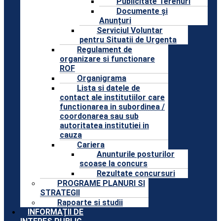
Publicitate Terenuri
Documente și
Anunțuri
Serviciul Voluntar
pentru Situatii de Urgenta
Regulament de
organizare si functionare
ROF
Organigrama
Lista si datele de
contact ale institutiilor care
functionarea in subordinea /
coordonarea sau sub
autoritatea institutiei in
cauza
Cariera
Anunturile posturilor
scoase la concurs
Rezultate concursuri
PROGRAME PLANURI SI
STRATEGII
Rapoarte si studii
INFORMAȚII DE