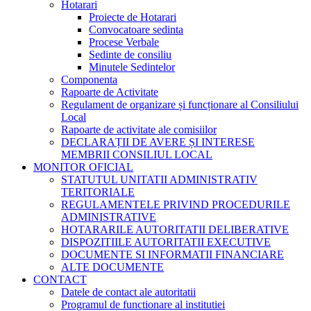
Hotarari
Proiecte de Hotarari
Convocatoare sedinta
Procese Verbale
Sedinte de consiliu
Minutele Sedintelor
Componenta
Rapoarte de Activitate
Regulament de organizare și funcționare al Consiliului
Local
Rapoarte de activitate ale comisiilor
DECLARAȚII DE AVERE ȘI INTERESE
MEMBRII CONSILIUL LOCAL
MONITOR OFICIAL
STATUTUL UNITATII ADMINISTRATIV
TERITORIALE
REGULAMENTELE PRIVIND PROCEDURILE
ADMINISTRATIVE
HOTARARILE AUTORITATII DELIBERATIVE
DISPOZITIILE AUTORITATII EXECUTIVE
DOCUMENTE SI INFORMATII FINANCIARE
ALTE DOCUMENTE
CONTACT
Datele de contact ale autoritatii
Programul de functionare al institutiei