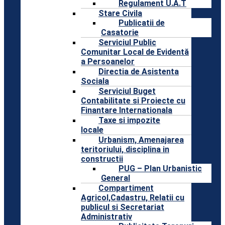
Regulament U.A.T
Stare Civila
Publicatii de
Casatorie
Serviciul Public
Comunitar Local de Evidentă
a Persoanelor
Directia de Asistenta
Sociala
Serviciul Buget
Contabilitate si Proiecte cu
Finantare Internationala
Taxe si impozite
locale
Urbanism, Amenajarea
teritoriului, disciplina in
constructii
PUG – Plan Urbanistic
General
Compartiment
Agricol,Cadastru, Relatii cu
publicul si Secretariat
Administrativ