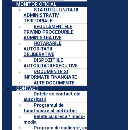
MONITOR OFICIAL
STATUTUL UNITATII
ADMINISTRATIV
TERITORIALE
REGULAMENTELE
PRIVIND PROCEDURILE
ADMINISTRATIVE
HOTARARILE
AUTORITATII
DELIBERATIVE
DISPOZITIILE
AUTORITATII EXECUTIVE
DOCUMENTE SI
INFORMATII FINANCIARE
ALTE DOCUMENTE
CONTACT
Datele de contact ale
autoritatii
Programul de
functionare al institutiei
Relatii cu presa / mass-
media
Program de audiente, cu