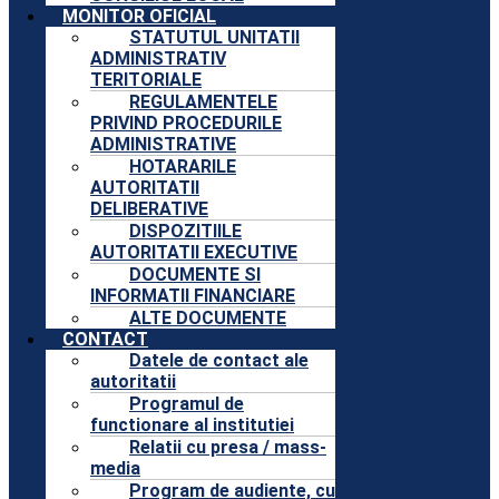
MONITOR OFICIAL
STATUTUL UNITATII
ADMINISTRATIV
TERITORIALE
REGULAMENTELE
PRIVIND PROCEDURILE
ADMINISTRATIVE
HOTARARILE
AUTORITATII
DELIBERATIVE
DISPOZITIILE
AUTORITATII EXECUTIVE
DOCUMENTE SI
INFORMATII FINANCIARE
ALTE DOCUMENTE
CONTACT
Datele de contact ale
autoritatii
Programul de
functionare al institutiei
Relatii cu presa / mass-
media
Program de audiente, cu