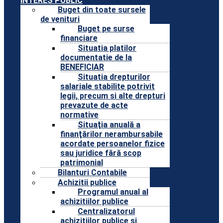
INTERES PUBLIC
Buget din toate sursele
de venituri
Buget pe surse
financiare
Situatia platilor
documentatie de la
BENEFICIAR
Situatia drepturilor
salariale stabilite potrivit
legii, precum si alte drepturi
prevazute de acte
normative
Situaţia anuală a
finanţărilor nerambursabile
acordate persoanelor fizice
sau juridice fără scop
patrimonial
Bilanturi Contabile
Achizitii publice
Programul anual al
achizitiilor publice
Centralizatorul
achizitiilor publice si