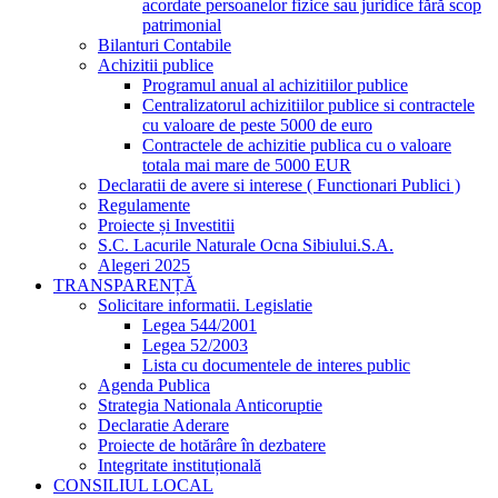
acordate persoanelor fizice sau juridice fără scop
patrimonial
Bilanturi Contabile
Achizitii publice
Programul anual al achizitiilor publice
Centralizatorul achizitiilor publice si contractele
cu valoare de peste 5000 de euro
Contractele de achizitie publica cu o valoare
totala mai mare de 5000 EUR
Declaratii de avere si interese ( Functionari Publici )
Regulamente
Proiecte și Investitii
S.C. Lacurile Naturale Ocna Sibiului.S.A.
Alegeri 2025
TRANSPARENȚĂ
Solicitare informatii. Legislatie
Legea 544/2001
Legea 52/2003
Lista cu documentele de interes public
Agenda Publica
Strategia Nationala Anticoruptie
Declaratie Aderare
Proiecte de hotărâre în dezbatere
Integritate instituțională
CONSILIUL LOCAL