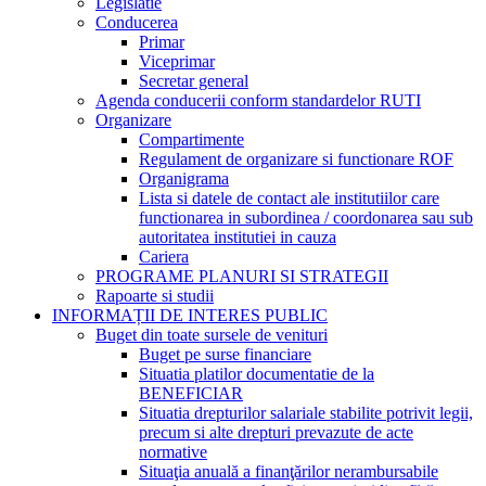
Legislatie
Conducerea
Primar
Viceprimar
Secretar general
Agenda conducerii conform standardelor RUTI
Organizare
Compartimente
Regulament de organizare si functionare ROF
Organigrama
Lista si datele de contact ale institutiilor care
functionarea in subordinea / coordonarea sau sub
autoritatea institutiei in cauza
Cariera
PROGRAME PLANURI SI STRATEGII
Rapoarte si studii
INFORMAȚII DE INTERES PUBLIC
Buget din toate sursele de venituri
Buget pe surse financiare
Situatia platilor documentatie de la
BENEFICIAR
Situatia drepturilor salariale stabilite potrivit legii,
precum si alte drepturi prevazute de acte
normative
Situaţia anuală a finanţărilor nerambursabile