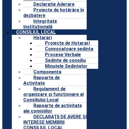
Declaratie Aderare
Proiecte de hotărâre în
dezbatere
Integritate
instituțională
CONSILIUL LOCAL
Hotarari
Proiecte de Hotarari
Convocatoare sedinta
Procese Verbale
Sedinte de consiliu
Minutele Sedintelor
Componenta
Rapoarte de
Activitate
Regulament de
organizare și funcționare al
Consiliului Local
Rapoarte de activitate
ale comisiilor
DECLARAȚII DE AVERE ȘI
INTERESE MEMBRII
CONSILIUL LOCAL