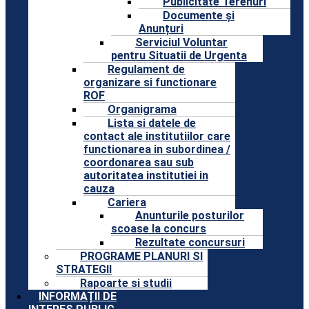
Publicitate Terenuri
Documente și
Anunțuri
Serviciul Voluntar
pentru Situatii de Urgenta
Regulament de
organizare si functionare
ROF
Organigrama
Lista si datele de
contact ale institutiilor care
functionarea in subordinea /
coordonarea sau sub
autoritatea institutiei in
cauza
Cariera
Anunturile posturilor
scoase la concurs
Rezultate concursuri
PROGRAME PLANURI SI
STRATEGII
Rapoarte si studii
INFORMAȚII DE