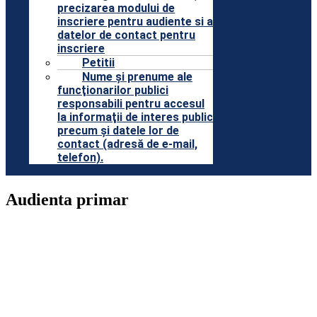
precizarea modului de
inscriere pentru audiente si a
datelor de contact pentru
inscriere
Petitii
Nume şi prenume ale
funcţionarilor publici
responsabili pentru accesul
la informaţii de interes public
precum şi datele lor de
contact (adresă de e-mail,
telefon).
Audienta primar