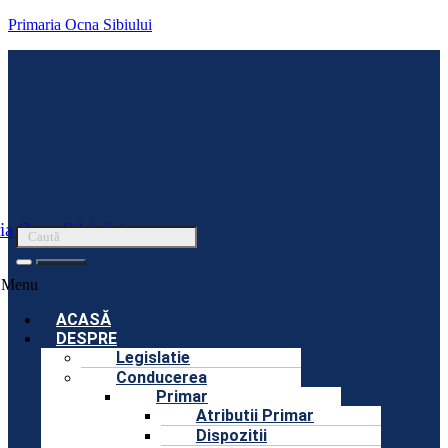
Primaria Ocna Sibiului
ia Ocna Sibiului
Menu
ACASĂ
DESPRE
Legislatie
Conducerea
Primar
Atributii Primar
Dispozitii