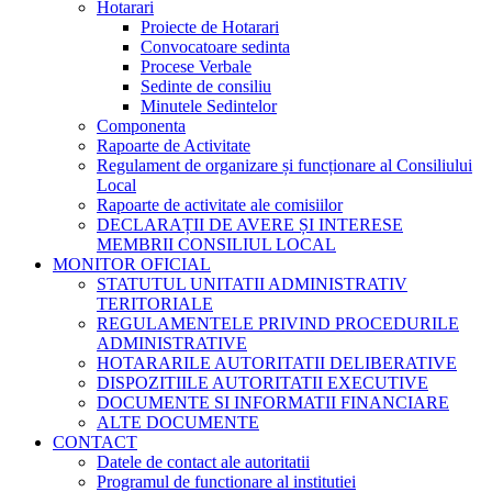
Hotarari
Proiecte de Hotarari
Convocatoare sedinta
Procese Verbale
Sedinte de consiliu
Minutele Sedintelor
Componenta
Rapoarte de Activitate
Regulament de organizare și funcționare al Consiliului
Local
Rapoarte de activitate ale comisiilor
DECLARAȚII DE AVERE ȘI INTERESE
MEMBRII CONSILIUL LOCAL
MONITOR OFICIAL
STATUTUL UNITATII ADMINISTRATIV
TERITORIALE
REGULAMENTELE PRIVIND PROCEDURILE
ADMINISTRATIVE
HOTARARILE AUTORITATII DELIBERATIVE
DISPOZITIILE AUTORITATII EXECUTIVE
DOCUMENTE SI INFORMATII FINANCIARE
ALTE DOCUMENTE
CONTACT
Datele de contact ale autoritatii
Programul de functionare al institutiei