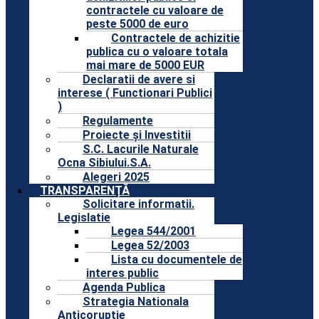
contractele cu valoare de
peste 5000 de euro
Contractele de achizitie
publica cu o valoare totala
mai mare de 5000 EUR
Declaratii de avere si
interese ( Functionari Publici
)
Regulamente
Proiecte și Investitii
S.C. Lacurile Naturale
Ocna Sibiului.S.A.
Alegeri 2025
TRANSPARENȚĂ
Solicitare informatii.
Legislatie
Legea 544/2001
Legea 52/2003
Lista cu documentele de
interes public
Agenda Publica
Strategia Nationala
Anticoruptie