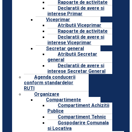
Rapoarte de activitate
Declaratii de avere si
interese Primar
Viceprimar
Atributii Viceprimar
Rapoarte de activitate
Declaratii de avere si
interese Viceprimar
Secretar general
Atributii Secretar
general
Declaratii de avere si
interese Secretar General
Agenda conducerii
conform standardelor
RUTI
Organizare
Compartimente
Compartiment Achizitii
Publice
Compartiment Tehnic
Gospodarire Comunala
si Locativa