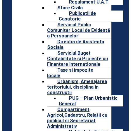
Regulament U.A.T
Stare Civila
Publicatii de
Casatorie
Serviciul Public
Comunitar Local de Evidentă
a Persoanelor
Directia de Asistenta
Sociala
Serviciul Buget
Contabilitate si Proiecte cu
Finantare Internationala
Taxe si impozite
locale
Urbanism, Amenajarea
teritoriului, disciplina in
constructii
PUG – Plan Urbanistic
General
Compartiment
Agricol,Cadastru, Relatii cu
publicul si Secretariat
Administrativ