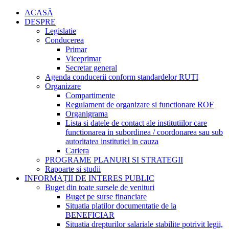
ACASĂ
DESPRE
Legislatie
Conducerea
Primar
Viceprimar
Secretar general
Agenda conducerii conform standardelor RUTI
Organizare
Compartimente
Regulament de organizare si functionare ROF
Organigrama
Lista si datele de contact ale institutiilor care
functionarea in subordinea / coordonarea sau sub
autoritatea institutiei in cauza
Cariera
PROGRAME PLANURI SI STRATEGII
Rapoarte si studii
INFORMAȚII DE INTERES PUBLIC
Buget din toate sursele de venituri
Buget pe surse financiare
Situatia platilor documentatie de la
BENEFICIAR
Situatia drepturilor salariale stabilite potrivit legii,