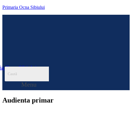
Primaria Ocna Sibiului
ia Ocna Sibiului
Menu
Audienta primar