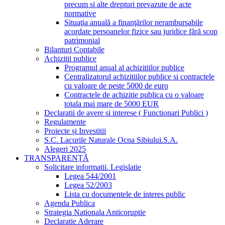
precum si alte drepturi prevazute de acte
normative
Situaţia anuală a finanţărilor nerambursabile
acordate persoanelor fizice sau juridice fără scop
patrimonial
Bilanturi Contabile
Achizitii publice
Programul anual al achizitiilor publice
Centralizatorul achizitiilor publice si contractele
cu valoare de peste 5000 de euro
Contractele de achizitie publica cu o valoare
totala mai mare de 5000 EUR
Declaratii de avere si interese ( Functionari Publici )
Regulamente
Proiecte și Investitii
S.C. Lacurile Naturale Ocna Sibiului.S.A.
Alegeri 2025
TRANSPARENȚĂ
Solicitare informatii. Legislatie
Legea 544/2001
Legea 52/2003
Lista cu documentele de interes public
Agenda Publica
Strategia Nationala Anticoruptie
Declaratie Aderare