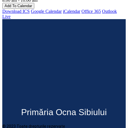
8:00 am - 10:00 am
Add To Calendar
Download ICS
Google Calendar
iCalendar
Office 365
Outlook
Live
Primăria Ocna Sibiului
© 2023 Toate drepturile rezervate