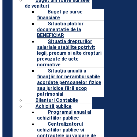
Buget din toate sursele
de venituri
Buget pe surse
financiare
Situatia platilor
documentatie de la
BENEFICIAR
Situatia drepturilor
salariale stabilite potrivit
legii, precum si alte drepturi
prevazute de acte
normative
Situaţia anuală a
finanţărilor nerambursabile
acordate persoanelor fizice
sau juridice fără scop
patrimonial
Bilanturi Contabile
Achizitii publice
Programul anual al
achizitiilor publice
Centralizatorul
achizitiilor publice si
contractele cu valoare de