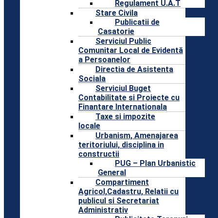
Regulament U.A.T
Stare Civila
Publicatii de
Casatorie
Serviciul Public
Comunitar Local de Evidentă
a Persoanelor
Directia de Asistenta
Sociala
Serviciul Buget
Contabilitate si Proiecte cu
Finantare Internationala
Taxe si impozite
locale
Urbanism, Amenajarea
teritoriului, disciplina in
constructii
PUG – Plan Urbanistic
General
Compartiment
Agricol,Cadastru, Relatii cu
publicul si Secretariat
Administrativ