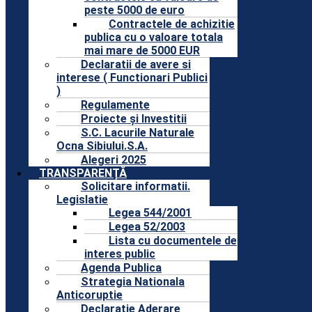
peste 5000 de euro
Contractele de achizitie
publica cu o valoare totala
mai mare de 5000 EUR
Declaratii de avere si
interese ( Functionari Publici
)
Regulamente
Proiecte și Investitii
S.C. Lacurile Naturale
Ocna Sibiului.S.A.
Alegeri 2025
TRANSPARENȚĂ
Solicitare informatii.
Legislatie
Legea 544/2001
Legea 52/2003
Lista cu documentele de
interes public
Agenda Publica
Strategia Nationala
Anticoruptie
Declaratie Aderare