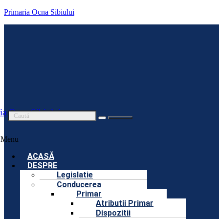
Primaria Ocna Sibiului
ia Ocna Sibiului
Menu
ACASĂ
DESPRE
Legislatie
Conducerea
Primar
Atributii Primar
Dispozitii