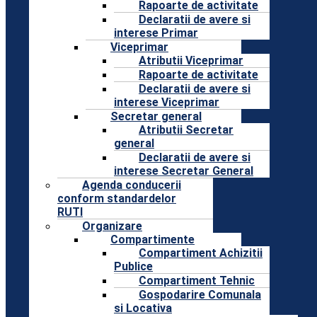
Rapoarte de activitate
Declaratii de avere si
interese Primar
Viceprimar
Atributii Viceprimar
Rapoarte de activitate
Declaratii de avere si
interese Viceprimar
Secretar general
Atributii Secretar
general
Declaratii de avere si
interese Secretar General
Agenda conducerii
conform standardelor
RUTI
Organizare
Compartimente
Compartiment Achizitii
Publice
Compartiment Tehnic
Gospodarire Comunala
si Locativa