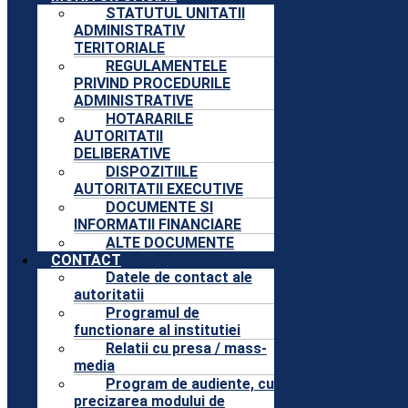
STATUTUL UNITATII
ADMINISTRATIV
TERITORIALE
REGULAMENTELE
PRIVIND PROCEDURILE
ADMINISTRATIVE
HOTARARILE
AUTORITATII
DELIBERATIVE
DISPOZITIILE
AUTORITATII EXECUTIVE
DOCUMENTE SI
INFORMATII FINANCIARE
ALTE DOCUMENTE
CONTACT
Datele de contact ale
autoritatii
Programul de
functionare al institutiei
Relatii cu presa / mass-
media
Program de audiente, cu
precizarea modului de