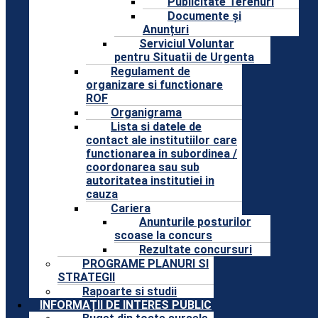
Publicitate Terenuri
Documente și
Anunțuri
Serviciul Voluntar
pentru Situatii de Urgenta
Regulament de
organizare si functionare
ROF
Organigrama
Lista si datele de
contact ale institutiilor care
functionarea in subordinea /
coordonarea sau sub
autoritatea institutiei in
cauza
Cariera
Anunturile posturilor
scoase la concurs
Rezultate concursuri
PROGRAME PLANURI SI
STRATEGII
Rapoarte si studii
INFORMAȚII DE INTERES PUBLIC