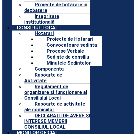
Proiecte de hotărâre în
dezbatere
Integritate
instituțională
CONSILIUL LOCAL
Hotarari
Proiecte de Hotarari
Convocatoare sedinta
Procese Verbale
Sedinte de consiliu
Minutele Sedintelor
Componenta
Rapoarte de
Activitate
Regulament de
organizare și funcționare al
Consiliului Local
Rapoarte de activitate
ale comisiilor
DECLARAȚII DE AVERE ȘI
INTERESE MEMBRII
CONSILIUL LOCAL
MONITOR OFICIAL