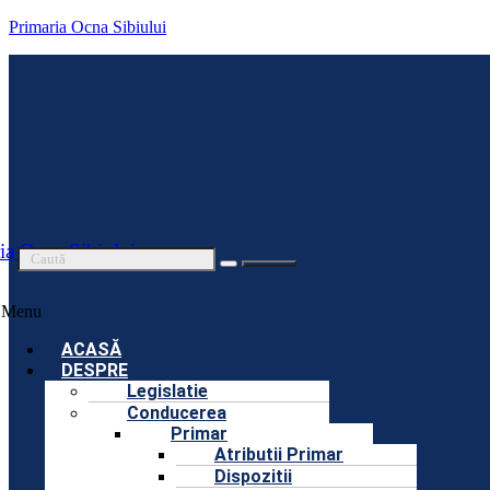
Primaria Ocna Sibiului
ia Ocna Sibiului
Menu
ACASĂ
DESPRE
Legislatie
Conducerea
Primar
Atributii Primar
Dispozitii