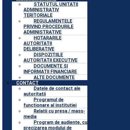
STATUTUL UNITATII
ADMINISTRATIV
TERITORIALE
REGULAMENTELE
PRIVIND PROCEDURILE
ADMINISTRATIVE
HOTARARILE
AUTORITATII
DELIBERATIVE
DISPOZITIILE
AUTORITATII EXECUTIVE
DOCUMENTE SI
INFORMATII FINANCIARE
ALTE DOCUMENTE
CONTACT
Datele de contact ale
autoritatii
Programul de
functionare al institutiei
Relatii cu presa / mass-
media
Program de audiente, cu
precizarea modului de