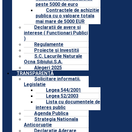
peste 5000 de euro
Contractele de achizitie
publica cu o valoare totala
mai mare de 5000 EUR
Declaratii de avere si
interese ( Functionari Publici
)
Regulamente
Proiecte și Investitii
S.C. Lacurile Naturale
Ocna Sibiului.S.A.
Alegeri 2025
TRANSPARENȚĂ
Solicitare informatii.
Legislatie
Legea 544/2001
Legea 52/2003
Lista cu documentele de
interes public
Agenda Publica
Strategia Nationala
Anticoruptie
Declaratie Aderare