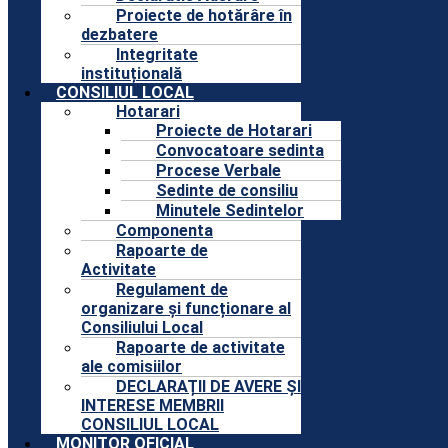
Proiecte de hotărâre în
dezbatere
Integritate
instituțională
CONSILIUL LOCAL
Hotarari
Proiecte de Hotarari
Convocatoare sedinta
Procese Verbale
Sedinte de consiliu
Minutele Sedintelor
Componenta
Rapoarte de
Activitate
Regulament de
organizare și funcționare al
Consiliului Local
Rapoarte de activitate
ale comisiilor
DECLARAȚII DE AVERE ȘI
INTERESE MEMBRII
CONSILIUL LOCAL
MONITOR OFICIAL