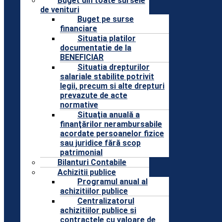
Buget din toate sursele
de venituri
Buget pe surse
financiare
Situatia platilor
documentatie de la
BENEFICIAR
Situatia drepturilor
salariale stabilite potrivit
legii, precum si alte drepturi
prevazute de acte
normative
Situaţia anuală a
finanţărilor nerambursabile
acordate persoanelor fizice
sau juridice fără scop
patrimonial
Bilanturi Contabile
Achizitii publice
Programul anual al
achizitiilor publice
Centralizatorul
achizitiilor publice si
contractele cu valoare de