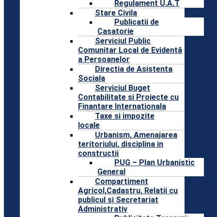
Regulament U.A.T
Stare Civila
Publicatii de
Casatorie
Serviciul Public
Comunitar Local de Evidentă
a Persoanelor
Directia de Asistenta
Sociala
Serviciul Buget
Contabilitate si Proiecte cu
Finantare Internationala
Taxe si impozite
locale
Urbanism, Amenajarea
teritoriului, disciplina in
constructii
PUG – Plan Urbanistic
General
Compartiment
Agricol,Cadastru, Relatii cu
publicul si Secretariat
Administrativ