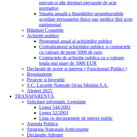
precum si alte drepturi prevazute de acte
normative
Situaţia anuală a finanţărilor nerambursabile
acordate persoanelor fizice sau juridice fără scop
patrimonial
Bilanturi Contabile
Achizitii publice
Programul anual al achizitiilor publice
Centralizatorul achizitiilor publice si contractele
cu valoare de peste 5000 de euro
Contractele de achizitie publica cu o valoare
totala mai mare de 5000 EUR
Declaratii de avere si interese ( Functionari Publici )
Regulamente
Proiecte și Investitii
S.C. Lacurile Naturale Ocna Sibiului.S.A.
Alegeri 2025
TRANSPARENȚĂ
Solicitare informatii. Legislatie
Legea 544/2001
Legea 52/2003
Lista cu documentele de interes public
Agenda Publica
Strategia Nationala Anticoruptie
Declaratie Aderare