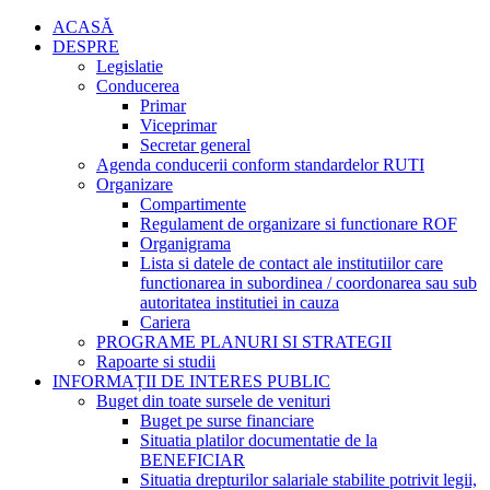
ACASĂ
DESPRE
Legislatie
Conducerea
Primar
Viceprimar
Secretar general
Agenda conducerii conform standardelor RUTI
Organizare
Compartimente
Regulament de organizare si functionare ROF
Organigrama
Lista si datele de contact ale institutiilor care
functionarea in subordinea / coordonarea sau sub
autoritatea institutiei in cauza
Cariera
PROGRAME PLANURI SI STRATEGII
Rapoarte si studii
INFORMAȚII DE INTERES PUBLIC
Buget din toate sursele de venituri
Buget pe surse financiare
Situatia platilor documentatie de la
BENEFICIAR
Situatia drepturilor salariale stabilite potrivit legii,