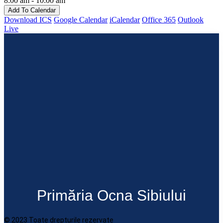
8:00 am - 10:00 am
Add To Calendar
Download ICS
Google Calendar
iCalendar
Office 365
Outlook
Live
Primăria Ocna Sibiului
© 2023 Toate drepturile rezervate