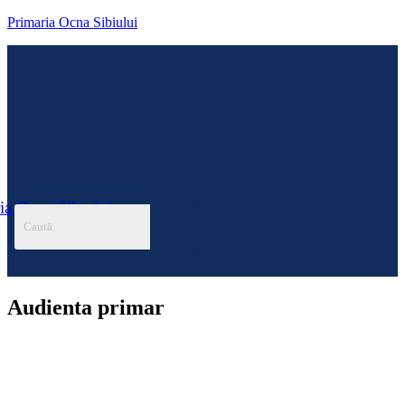
Primaria Ocna Sibiului
ia Ocna Sibiului
Menu
Audienta primar