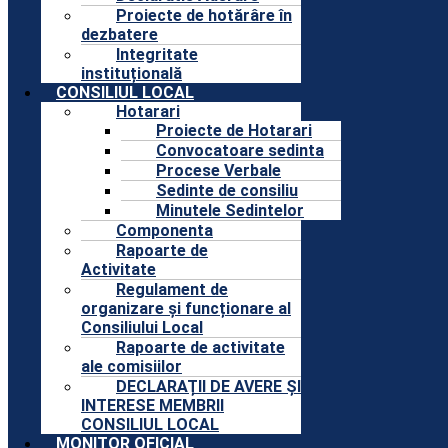
Proiecte de hotărâre în
dezbatere
Integritate
instituțională
CONSILIUL LOCAL
Hotarari
Proiecte de Hotarari
Convocatoare sedinta
Procese Verbale
Sedinte de consiliu
Minutele Sedintelor
Componenta
Rapoarte de
Activitate
Regulament de
organizare și funcționare al
Consiliului Local
Rapoarte de activitate
ale comisiilor
DECLARAȚII DE AVERE ȘI
INTERESE MEMBRII
CONSILIUL LOCAL
MONITOR OFICIAL