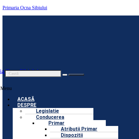
Primaria Ocna Sibiului
ia Ocna Sibiului
Menu
ACASĂ
DESPRE
Legislatie
Conducerea
Primar
Atributii Primar
Dispozitii