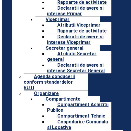
Rapoarte de activitate
Declaratii de avere si
interese Primar
Viceprimar
Atributii Viceprimar
Rapoarte de activitate
Declaratii de avere si
interese Viceprimar
Secretar general
Atributii Secretar
general
Declaratii de avere si
interese Secretar General
Agenda conducerii
conform standardelor
RUTI
Organizare
Compartimente
Compartiment Achizitii
Publice
Compartiment Tehnic
Gospodarire Comunala
si Locativa