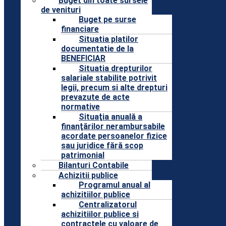
Buget din toate sursele
de venituri
Buget pe surse
financiare
Situatia platilor
documentatie de la
BENEFICIAR
Situatia drepturilor
salariale stabilite potrivit
legii, precum si alte drepturi
prevazute de acte
normative
Situaţia anuală a
finanţărilor nerambursabile
acordate persoanelor fizice
sau juridice fără scop
patrimonial
Bilanturi Contabile
Achizitii publice
Programul anual al
achizitiilor publice
Centralizatorul
achizitiilor publice si
contractele cu valoare de