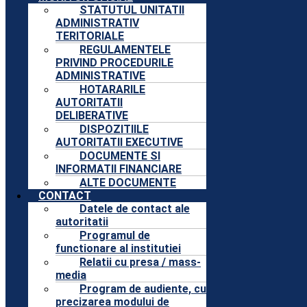
STATUTUL UNITATII
ADMINISTRATIV
TERITORIALE
REGULAMENTELE
PRIVIND PROCEDURILE
ADMINISTRATIVE
HOTARARILE
AUTORITATII
DELIBERATIVE
DISPOZITIILE
AUTORITATII EXECUTIVE
DOCUMENTE SI
INFORMATII FINANCIARE
ALTE DOCUMENTE
CONTACT
Datele de contact ale
autoritatii
Programul de
functionare al institutiei
Relatii cu presa / mass-
media
Program de audiente, cu
precizarea modului de