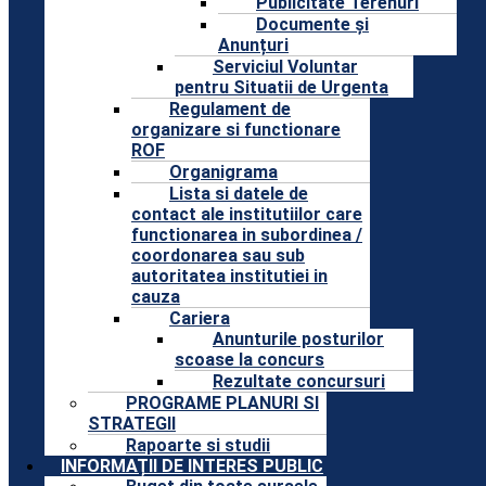
Publicitate Terenuri
Documente și
Anunțuri
Serviciul Voluntar
pentru Situatii de Urgenta
Regulament de
organizare si functionare
ROF
Organigrama
Lista si datele de
contact ale institutiilor care
functionarea in subordinea /
coordonarea sau sub
autoritatea institutiei in
cauza
Cariera
Anunturile posturilor
scoase la concurs
Rezultate concursuri
PROGRAME PLANURI SI
STRATEGII
Rapoarte si studii
INFORMAȚII DE INTERES PUBLIC