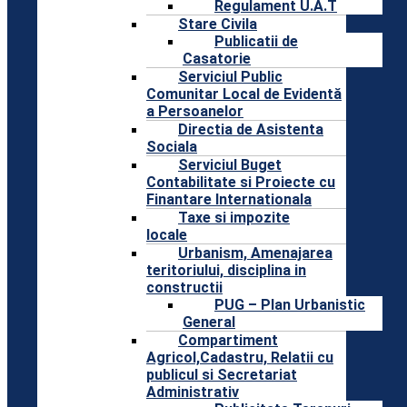
Regulament U.A.T
Stare Civila
Publicatii de
Casatorie
Serviciul Public
Comunitar Local de Evidentă
a Persoanelor
Directia de Asistenta
Sociala
Serviciul Buget
Contabilitate si Proiecte cu
Finantare Internationala
Taxe si impozite
locale
Urbanism, Amenajarea
teritoriului, disciplina in
constructii
PUG – Plan Urbanistic
General
Compartiment
Agricol,Cadastru, Relatii cu
publicul si Secretariat
Administrativ