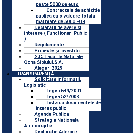
peste 5000 de euro
Contractele de achizitie
publica cu o valoare totala
mai mare de 5000 EUR
Declaratii de avere si
interese ( Functionari Publici
)
Regulamente
Proiecte și Investitii
S.C. Lacurile Naturale
Ocna Sibiului.S.A.
Alegeri 2025
TRANSPARENȚĂ
Solicitare informatii.
Legislatie
Legea 544/2001
Legea 52/2003
Lista cu documentele de
interes public
Agenda Publica
Strategia Nationala
Anticoruptie
Declaratie Aderare