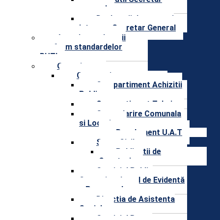
general
Declaratii de avere si
interese Secretar General
Agenda conducerii
conform standardelor
RUTI
Organizare
Compartimente
Compartiment Achizitii
Publice
Compartiment Tehnic
Gospodarire Comunala
si Locativa
Regulament U.A.T
Stare Civila
Publicatii de
Casatorie
Serviciul Public
Comunitar Local de Evidentă
a Persoanelor
Directia de Asistenta
Sociala
Serviciul Buget