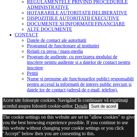
REGULAMENTELE PRIVIND PROCEDURILE
ADMINISTRATIVE
HOTARARILE AUTORITATII DELIBERATIVE
DISPOZITIILE AUTORITATII EXECUTIVE
DOCUMENTE SI INFORMATII FINANCIARE
ALTE DOCUMENTE
CONTACT
Datele de contact ale autoritatii
Programul de functionare al institutiei
Relatii cu presa / mass-media
Program de audiente, cu precizarea modului de
inscriere pentru audiente si a datelor de contact pentru
inscriere
Petitii
Nume şi prenume ale funcţionarilor publici responsabili
pentru accesul la informaţii de interes public precum şi
datele lor de contact (adresă de e-mail, telefon).
Acest site foloseşte cookies. Navigând în continuare vă exprimaţi
acordul asupra folosirii cookie-urilor.
Detalii
Sunt de acord
The cookie settings on this website are set to "allow cookies" to give
you the best browsing experience possible. If you continue to use
this website without changing your cookie settings or you click
"Accept" below then you are consenting to this.