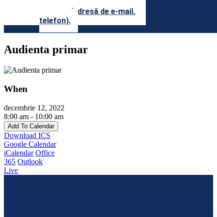
precum şi datele lor de
contact (adresă de e-mail,
telefon).
Audienta primar
When
decembrie 12, 2022
8:00 am - 10:00 am
Add To Calendar
Download ICS
Google Calendar
iCalendar
Office
365
Outlook
Live