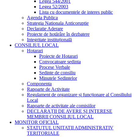
Legea 544/2001
Legea 52/2003
Lista cu documentele de interes public
Agenda Publica
Strategia Nationala Anticoruptie
Declaratie Aderare
Proiecte de hotărâre în dezbatere
Integritate instituțională
CONSILIUL LOCAL
Hotarari
Proiecte de Hotarari
Convocatoare sedinta
Procese Verbale
Sedinte de consiliu
Minutele Sedintelor
Componenta
Rapoarte de Activitate
Regulament de organizare și funcționare al Consiliului
Local
Rapoarte de activitate ale comisiilor
DECLARAȚII DE AVERE ȘI INTERESE
MEMBRII CONSILIUL LOCAL
MONITOR OFICIAL
STATUTUL UNITATII ADMINISTRATIV
TERITORIALE