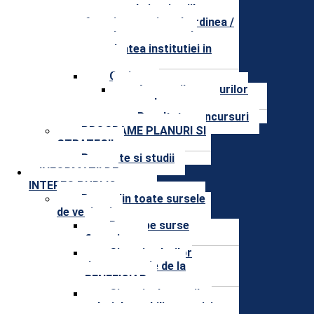
contact ale institutiilor care
functionarea in subordinea /
coordonarea sau sub
autoritatea institutiei in
cauza
Cariera
Anunturile posturilor
scoase la concurs
Rezultate concursuri
PROGRAME PLANURI SI
STRATEGII
Rapoarte si studii
INFORMAȚII DE
INTERES PUBLIC
Buget din toate sursele
de venituri
Buget pe surse
financiare
Situatia platilor
documentatie de la
BENEFICIAR
Situatia drepturilor
salariale stabilite potrivit