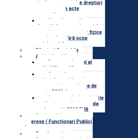
legii, precum si alte drepturi
prevazute de acte
normative
Situaţia anuală a
finanţărilor nerambursabile
acordate persoanelor fizice
sau juridice fără scop
patrimonial
Bilanturi Contabile
Achizitii publice
Programul anual al
achizitiilor publice
Centralizatorul
achizitiilor publice si
contractele cu valoare de
peste 5000 de euro
Contractele de achizitie
publica cu o valoare totala
mai mare de 5000 EUR
Declaratii de avere si
interese ( Functionari Publici
)
Regulamente