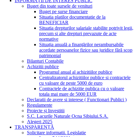
INFORMAȚII DE INTERES PUBLIC
Buget din toate sursele de venituri
Buget pe surse financiare
Situatia platilor documentatie de la
BENEFICIAR
Situatia drepturilor salariale stabilite potrivit legii,
precum si alte drepturi prevazute de acte
normative
Situaţia anuală a finanţărilor nerambursabile
acordate persoanelor fizice sau juridice fără scop
patrimonial
Bilanturi Contabile
Achizitii publice
Programul anual al achizitiilor publice
Centralizatorul achizitiilor publice si contractele
cu valoare de peste 5000 de euro
Contractele de achizitie publica cu o valoare
totala mai mare de 5000 EUR
Declaratii de avere si interese ( Functionari Publici )
Regulamente
Proiecte și Investitii
S.C. Lacurile Naturale Ocna Sibiului.S.A.
Alegeri 2025
TRANSPARENȚĂ
Solicitare informatii. Legislatie