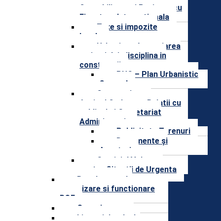
Contabilitate si Proiecte cu
Finantare Internationala
Taxe si impozite
locale
Urbanism, Amenajarea
teritoriului, disciplina in
constructii
PUG – Plan Urbanistic
General
Compartiment
Agricol,Cadastru, Relatii cu
publicul si Secretariat
Administrativ
Publicitate Terenuri
Documente și
Anunțuri
Serviciul Voluntar
pentru Situatii de Urgenta
Regulament de
organizare si functionare
ROF
Organigrama
Lista si datele de