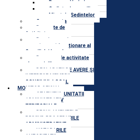
Procese Verbale
Sedinte de consiliu
Minutele Sedintelor
Componenta
Rapoarte de
Activitate
Regulament de
organizare și funcționare al
Consiliului Local
Rapoarte de activitate
ale comisiilor
DECLARAȚII DE AVERE ȘI
INTERESE MEMBRII
CONSILIUL LOCAL
MONITOR OFICIAL
STATUTUL UNITATII
ADMINISTRATIV
TERITORIALE
REGULAMENTELE
PRIVIND PROCEDURILE
ADMINISTRATIVE
HOTARARILE
AUTORITATII