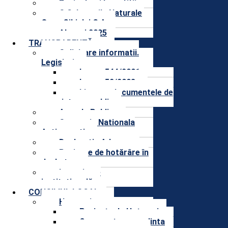
Proiecte și Investitii
S.C. Lacurile Naturale
Ocna Sibiului.S.A.
Alegeri 2025
TRANSPARENȚĂ
Solicitare informatii.
Legislatie
Legea 544/2001
Legea 52/2003
Lista cu documentele de
interes public
Agenda Publica
Strategia Nationala
Anticoruptie
Declaratie Aderare
Proiecte de hotărâre în
dezbatere
Integritate
instituțională
CONSILIUL LOCAL
Hotarari
Proiecte de Hotarari
Convocatoare sedinta