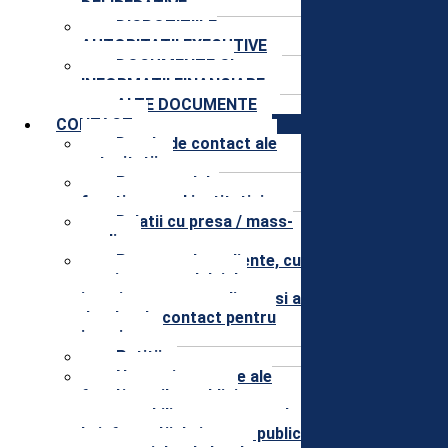
DELIBERATIVE
DISPOZITIILE
AUTORITATII EXECUTIVE
DOCUMENTE SI
INFORMATII FINANCIARE
ALTE DOCUMENTE
CONTACT
Datele de contact ale
autoritatii
Programul de
functionare al institutiei
Relatii cu presa / mass-
media
Program de audiente, cu
precizarea modului de
inscriere pentru audiente si a
datelor de contact pentru
inscriere
Petitii
Nume şi prenume ale
funcţionarilor publici
responsabili pentru accesul
la informaţii de interes public