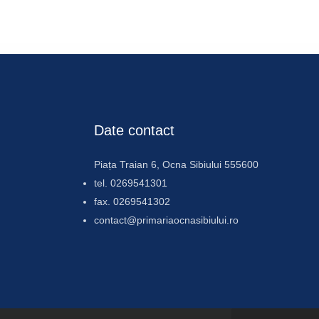
Date contact
Piața Traian 6, Ocna Sibiului 555600
tel. 0269541301
fax. 0269541302
contact@primariaocnasibiului.ro