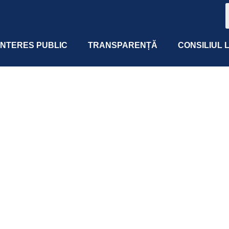
 INTERES PUBLIC
TRANSPARENȚĂ
CONSILIUL 
 365
Outlook Live