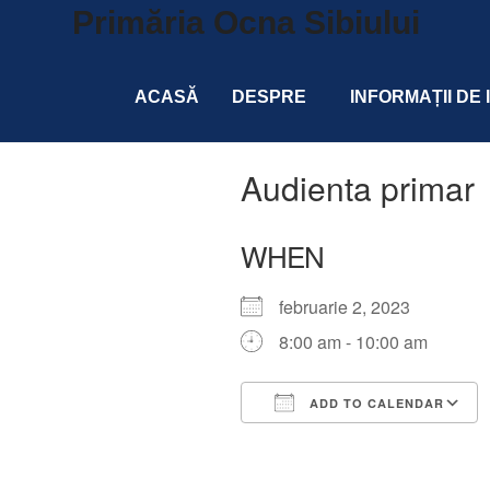
Primăria Ocna Sibiului
ACASĂ
DESPRE
INFORMAȚII DE
Audienta primar
WHEN
februarie 2, 2023
8:00 am - 10:00 am
ADD TO CALENDAR
Download ICS
Google Calendar
iCalendar
Office