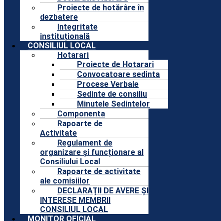
Proiecte de hotărâre în
dezbatere
Integritate
instituțională
CONSILIUL LOCAL
Hotarari
Proiecte de Hotarari
Convocatoare sedinta
Procese Verbale
Sedinte de consiliu
Minutele Sedintelor
Componenta
Rapoarte de
Activitate
Regulament de
organizare și funcționare al
Consiliului Local
Rapoarte de activitate
ale comisiilor
DECLARAȚII DE AVERE ȘI
INTERESE MEMBRII
CONSILIUL LOCAL
MONITOR OFICIAL