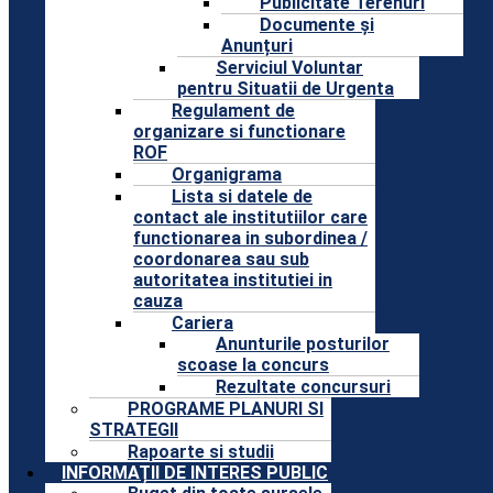
Publicitate Terenuri
Documente și
Anunțuri
Serviciul Voluntar
pentru Situatii de Urgenta
Regulament de
organizare si functionare
ROF
Organigrama
Lista si datele de
contact ale institutiilor care
functionarea in subordinea /
coordonarea sau sub
autoritatea institutiei in
cauza
Cariera
Anunturile posturilor
scoase la concurs
Rezultate concursuri
PROGRAME PLANURI SI
STRATEGII
Rapoarte si studii
INFORMAȚII DE INTERES PUBLIC