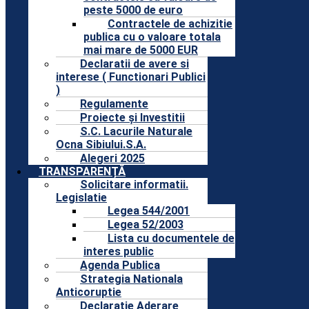
peste 5000 de euro
Contractele de achizitie
publica cu o valoare totala
mai mare de 5000 EUR
Declaratii de avere si
interese ( Functionari Publici
)
Regulamente
Proiecte și Investitii
S.C. Lacurile Naturale
Ocna Sibiului.S.A.
Alegeri 2025
TRANSPARENȚĂ
Solicitare informatii.
Legislatie
Legea 544/2001
Legea 52/2003
Lista cu documentele de
interes public
Agenda Publica
Strategia Nationala
Anticoruptie
Declaratie Aderare