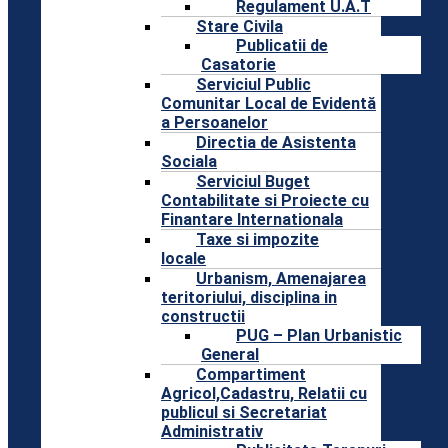
Regulament U.A.T
Stare Civila
Publicatii de
Casatorie
Serviciul Public
Comunitar Local de Evidentă
a Persoanelor
Directia de Asistenta
Sociala
Serviciul Buget
Contabilitate si Proiecte cu
Finantare Internationala
Taxe si impozite
locale
Urbanism, Amenajarea
teritoriului, disciplina in
constructii
PUG – Plan Urbanistic
General
Compartiment
Agricol,Cadastru, Relatii cu
publicul si Secretariat
Administrativ