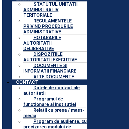
STATUTUL UNITATII
ADMINISTRATIV
TERITORIALE
REGULAMENTELE
PRIVIND PROCEDURILE
ADMINISTRATIVE
HOTARARILE
AUTORITATII
DELIBERATIVE
DISPOZITIILE
AUTORITATII EXECUTIVE
DOCUMENTE SI
INFORMATII FINANCIARE
ALTE DOCUMENTE
CONTACT
Datele de contact ale
autoritatii
Programul de
functionare al institutiei
Relatii cu presa / mass-
media
Program de audiente, cu
precizarea modului de