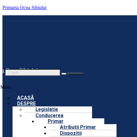
Primaria Ocna Sibiului
ia Ocna Sibiului
Menu
ACASĂ
DESPRE
Legislatie
Conducerea
Primar
Atributii Primar
Dispozitii