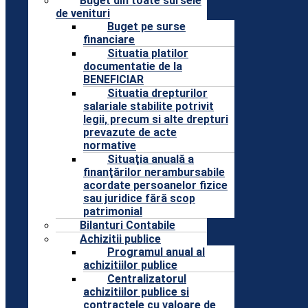
Buget din toate sursele
de venituri
Buget pe surse
financiare
Situatia platilor
documentatie de la
BENEFICIAR
Situatia drepturilor
salariale stabilite potrivit
legii, precum si alte drepturi
prevazute de acte
normative
Situaţia anuală a
finanţărilor nerambursabile
acordate persoanelor fizice
sau juridice fără scop
patrimonial
Bilanturi Contabile
Achizitii publice
Programul anual al
achizitiilor publice
Centralizatorul
achizitiilor publice si
contractele cu valoare de