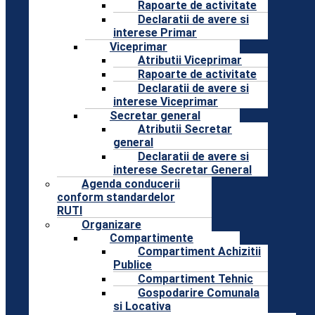
Rapoarte de activitate
Declaratii de avere si
interese Primar
Viceprimar
Atributii Viceprimar
Rapoarte de activitate
Declaratii de avere si
interese Viceprimar
Secretar general
Atributii Secretar
general
Declaratii de avere si
interese Secretar General
Agenda conducerii
conform standardelor
RUTI
Organizare
Compartimente
Compartiment Achizitii
Publice
Compartiment Tehnic
Gospodarire Comunala
si Locativa