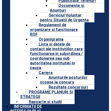
Publicitate Terenuri
Documente și
Anunțuri
Serviciul Voluntar
pentru Situatii de Urgenta
Regulament de
organizare si functionare
ROF
Organigrama
Lista si datele de
contact ale institutiilor care
functionarea in subordinea /
coordonarea sau sub
autoritatea institutiei in
cauza
Cariera
Anunturile posturilor
scoase la concurs
Rezultate concursuri
PROGRAME PLANURI SI
STRATEGII
Rapoarte si studii
INFORMAȚII DE