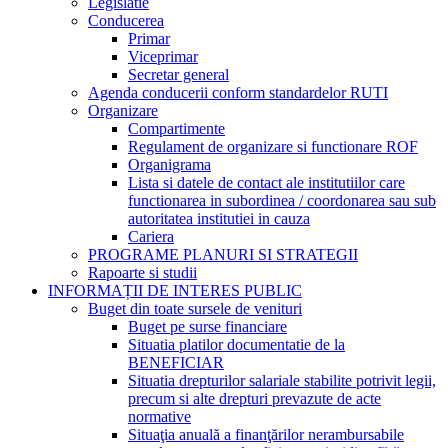
Legislatie
Conducerea
Primar
Viceprimar
Secretar general
Agenda conducerii conform standardelor RUTI
Organizare
Compartimente
Regulament de organizare si functionare ROF
Organigrama
Lista si datele de contact ale institutiilor care
functionarea in subordinea / coordonarea sau sub
autoritatea institutiei in cauza
Cariera
PROGRAME PLANURI SI STRATEGII
Rapoarte si studii
INFORMAȚII DE INTERES PUBLIC
Buget din toate sursele de venituri
Buget pe surse financiare
Situatia platilor documentatie de la
BENEFICIAR
Situatia drepturilor salariale stabilite potrivit legii,
precum si alte drepturi prevazute de acte
normative
Situaţia anuală a finanţărilor nerambursabile