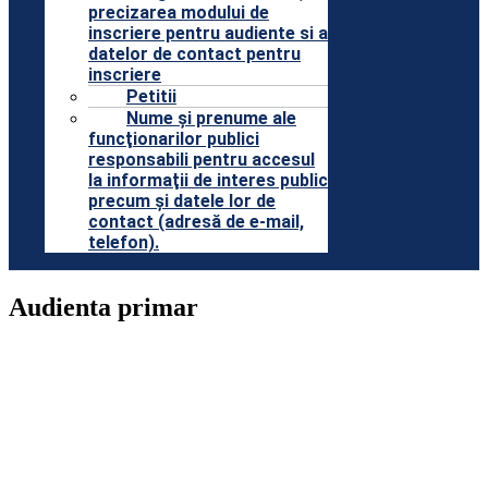
precizarea modului de
inscriere pentru audiente si a
datelor de contact pentru
inscriere
Petitii
Nume şi prenume ale
funcţionarilor publici
responsabili pentru accesul
la informaţii de interes public
precum şi datele lor de
contact (adresă de e-mail,
telefon).
Audienta primar