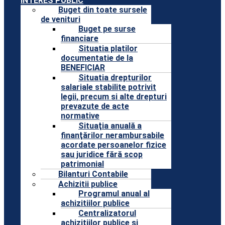
INTERES PUBLIC
Buget din toate sursele
de venituri
Buget pe surse
financiare
Situatia platilor
documentatie de la
BENEFICIAR
Situatia drepturilor
salariale stabilite potrivit
legii, precum si alte drepturi
prevazute de acte
normative
Situaţia anuală a
finanţărilor nerambursabile
acordate persoanelor fizice
sau juridice fără scop
patrimonial
Bilanturi Contabile
Achizitii publice
Programul anual al
achizitiilor publice
Centralizatorul
achizitiilor publice si