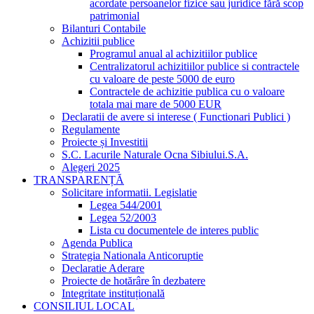
acordate persoanelor fizice sau juridice fără scop
patrimonial
Bilanturi Contabile
Achizitii publice
Programul anual al achizitiilor publice
Centralizatorul achizitiilor publice si contractele
cu valoare de peste 5000 de euro
Contractele de achizitie publica cu o valoare
totala mai mare de 5000 EUR
Declaratii de avere si interese ( Functionari Publici )
Regulamente
Proiecte și Investitii
S.C. Lacurile Naturale Ocna Sibiului.S.A.
Alegeri 2025
TRANSPARENȚĂ
Solicitare informatii. Legislatie
Legea 544/2001
Legea 52/2003
Lista cu documentele de interes public
Agenda Publica
Strategia Nationala Anticoruptie
Declaratie Aderare
Proiecte de hotărâre în dezbatere
Integritate instituțională
CONSILIUL LOCAL