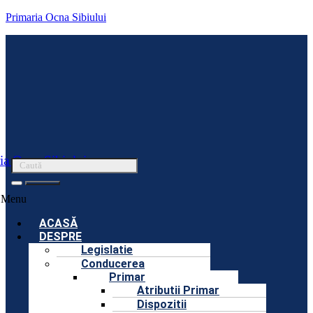
Primaria Ocna Sibiului
ia Ocna Sibiului
Menu
ACASĂ
DESPRE
Legislatie
Conducerea
Primar
Atributii Primar
Dispozitii