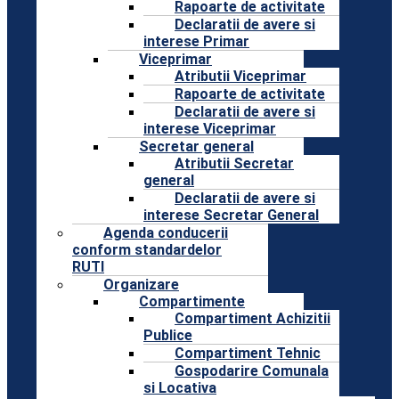
Rapoarte de activitate
Declaratii de avere si
interese Primar
Viceprimar
Atributii Viceprimar
Rapoarte de activitate
Declaratii de avere si
interese Viceprimar
Secretar general
Atributii Secretar
general
Declaratii de avere si
interese Secretar General
Agenda conducerii
conform standardelor
RUTI
Organizare
Compartimente
Compartiment Achizitii
Publice
Compartiment Tehnic
Gospodarire Comunala
si Locativa