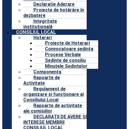
Declaratie Aderare
Proiecte de hotărâre în
dezbatere
Integritate
instituțională
CONSILIUL LOCAL
Hotarari
Proiecte de Hotarari
Convocatoare sedinta
Procese Verbale
Sedinte de consiliu
Minutele Sedintelor
Componenta
Rapoarte de
Activitate
Regulament de
organizare și funcționare al
Consiliului Local
Rapoarte de activitate
ale comisiilor
DECLARAȚII DE AVERE ȘI
INTERESE MEMBRII
CONSILIUL LOCAL