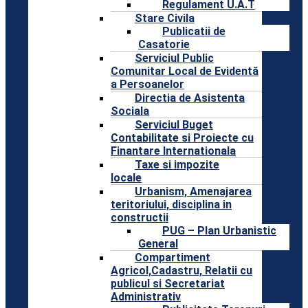
Regulament U.A.T
Stare Civila
Publicatii de
Casatorie
Serviciul Public
Comunitar Local de Evidentă
a Persoanelor
Directia de Asistenta
Sociala
Serviciul Buget
Contabilitate si Proiecte cu
Finantare Internationala
Taxe si impozite
locale
Urbanism, Amenajarea
teritoriului, disciplina in
constructii
PUG – Plan Urbanistic
General
Compartiment
Agricol,Cadastru, Relatii cu
publicul si Secretariat
Administrativ