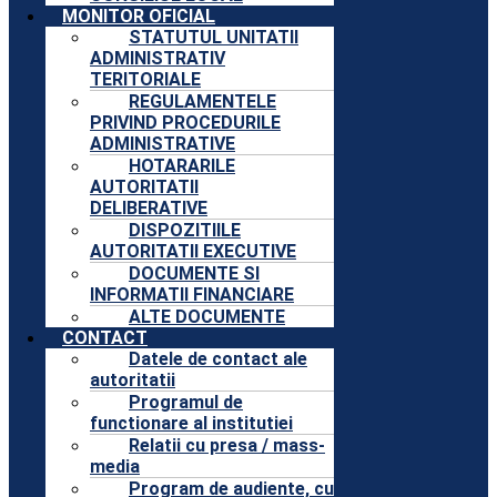
MONITOR OFICIAL
STATUTUL UNITATII
ADMINISTRATIV
TERITORIALE
REGULAMENTELE
PRIVIND PROCEDURILE
ADMINISTRATIVE
HOTARARILE
AUTORITATII
DELIBERATIVE
DISPOZITIILE
AUTORITATII EXECUTIVE
DOCUMENTE SI
INFORMATII FINANCIARE
ALTE DOCUMENTE
CONTACT
Datele de contact ale
autoritatii
Programul de
functionare al institutiei
Relatii cu presa / mass-
media
Program de audiente, cu