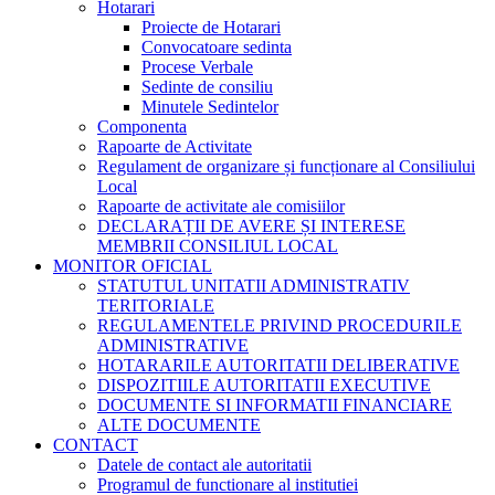
Hotarari
Proiecte de Hotarari
Convocatoare sedinta
Procese Verbale
Sedinte de consiliu
Minutele Sedintelor
Componenta
Rapoarte de Activitate
Regulament de organizare și funcționare al Consiliului
Local
Rapoarte de activitate ale comisiilor
DECLARAȚII DE AVERE ȘI INTERESE
MEMBRII CONSILIUL LOCAL
MONITOR OFICIAL
STATUTUL UNITATII ADMINISTRATIV
TERITORIALE
REGULAMENTELE PRIVIND PROCEDURILE
ADMINISTRATIVE
HOTARARILE AUTORITATII DELIBERATIVE
DISPOZITIILE AUTORITATII EXECUTIVE
DOCUMENTE SI INFORMATII FINANCIARE
ALTE DOCUMENTE
CONTACT
Datele de contact ale autoritatii
Programul de functionare al institutiei