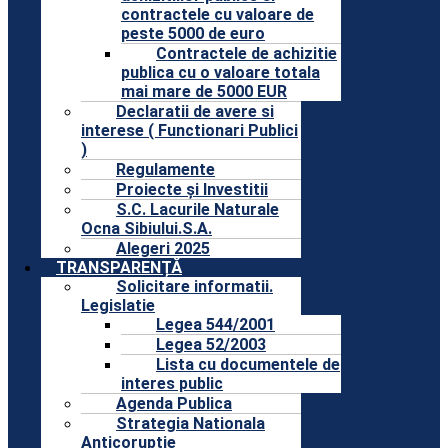
contractele cu valoare de
peste 5000 de euro
Contractele de achizitie
publica cu o valoare totala
mai mare de 5000 EUR
Declaratii de avere si
interese ( Functionari Publici
)
Regulamente
Proiecte și Investitii
S.C. Lacurile Naturale
Ocna Sibiului.S.A.
Alegeri 2025
TRANSPARENȚĂ
Solicitare informatii.
Legislatie
Legea 544/2001
Legea 52/2003
Lista cu documentele de
interes public
Agenda Publica
Strategia Nationala
Anticoruptie