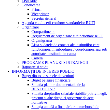
Legislatie
Conducerea
Primar
Viceprimar
Secretar general
Agenda conducerii conform standardelor RUTI
Organizare
Compartimente
Regulament de organizare si functionare ROF
Organigrama
Lista si datele de contact ale institutiilor care
functionarea in subordinea / coordonarea sau sub
autoritatea institutiei in cauza
Cariera
PROGRAME PLANURI SI STRATEGII
Rapoarte si studii
INFORMAȚII DE INTERES PUBLIC
Buget din toate sursele de venituri
Buget pe surse financiare
Situatia platilor documentatie de la
BENEFICIAR
Situatia drepturilor salariale stabilite potrivit legii,
precum si alte drepturi prevazute de acte
normative
Situaţia anuală a finanţărilor nerambursabile