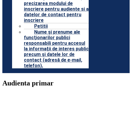
precizarea modului de
inscriere pentru audiente si a
datelor de contact pentru
inscriere
Petitii
Nume şi prenume ale
funcţionarilor publici
responsabili pentru accesul
la informaţii de interes public
precum şi datele lor de
contact (adresă de e-mail,
telefon).
Audienta primar