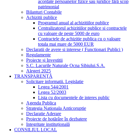
acordate persoanelor fizice sau juridice fără scop
patrimonial
Bilanturi Contabile
Achizitii publice
Programul anual al achizitiilor publice
Centralizatorul achizitiilor publice si contractele
cu valoare de peste 5000 de euro
Contractele de achizitie publica cu o valoare
totala mai mare de 5000 EUR
Declaratii de avere si interese ( Functionari Publici )
Regulamente
Proiecte și Investitii
S.C. Lacurile Naturale Ocna Sibiului.S.A.
Alegeri 2025
TRANSPARENȚĂ
Solicitare informatii. Legislatie
Legea 544/2001
Legea 52/2003
Lista cu documentele de interes public
Agenda Publica
Strategia Nationala Anticoruptie
Declaratie Aderare
Proiecte de hotărâre în dezbatere
Integritate instituțională
CONSILIUL LOCAL