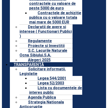
contractele cu valoare de
peste 5000 de euro
Contractele de achizitie
publica cu o valoare totala
mai mare de 5000 EUR
Declaratii de avere si
interese ( Functionari Publici
)
Regulamente
Proiecte și Investitii
S.C. Lacurile Naturale
Ocna Sibiului.S.A.
Alegeri 2025
TRANSPARENȚĂ
Solicitare informatii.
Legislatie
Legea 544/2001
Legea 52/2003
Lista cu documentele de
interes public
Agenda Publica
Strategia Nationala
Anticoruptie