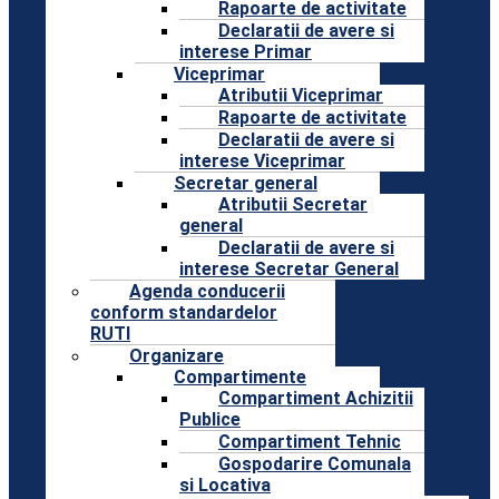
Rapoarte de activitate
Declaratii de avere si
interese Primar
Viceprimar
Atributii Viceprimar
Rapoarte de activitate
Declaratii de avere si
interese Viceprimar
Secretar general
Atributii Secretar
general
Declaratii de avere si
interese Secretar General
Agenda conducerii
conform standardelor
RUTI
Organizare
Compartimente
Compartiment Achizitii
Publice
Compartiment Tehnic
Gospodarire Comunala
si Locativa