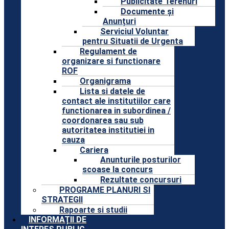
Publicitate Terenuri
Documente și
Anunțuri
Serviciul Voluntar
pentru Situatii de Urgenta
Regulament de
organizare si functionare
ROF
Organigrama
Lista si datele de
contact ale institutiilor care
functionarea in subordinea /
coordonarea sau sub
autoritatea institutiei in
cauza
Cariera
Anunturile posturilor
scoase la concurs
Rezultate concursuri
PROGRAME PLANURI SI
STRATEGII
Rapoarte si studii
INFORMAȚII DE