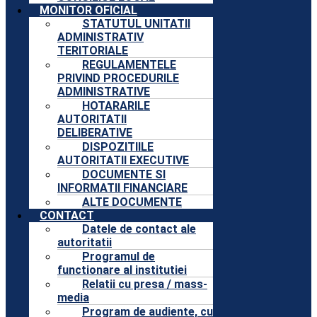
MONITOR OFICIAL
STATUTUL UNITATII
ADMINISTRATIV
TERITORIALE
REGULAMENTELE
PRIVIND PROCEDURILE
ADMINISTRATIVE
HOTARARILE
AUTORITATII
DELIBERATIVE
DISPOZITIILE
AUTORITATII EXECUTIVE
DOCUMENTE SI
INFORMATII FINANCIARE
ALTE DOCUMENTE
CONTACT
Datele de contact ale
autoritatii
Programul de
functionare al institutiei
Relatii cu presa / mass-
media
Program de audiente, cu