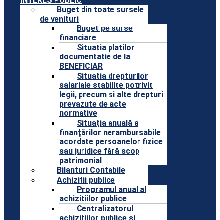
INTERES PUBLIC
Buget din toate sursele
de venituri
Buget pe surse
financiare
Situatia platilor
documentatie de la
BENEFICIAR
Situatia drepturilor
salariale stabilite potrivit
legii, precum si alte drepturi
prevazute de acte
normative
Situaţia anuală a
finanţărilor nerambursabile
acordate persoanelor fizice
sau juridice fără scop
patrimonial
Bilanturi Contabile
Achizitii publice
Programul anual al
achizitiilor publice
Centralizatorul
achizitiilor publice si