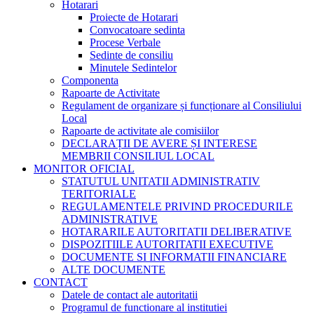
Hotarari
Proiecte de Hotarari
Convocatoare sedinta
Procese Verbale
Sedinte de consiliu
Minutele Sedintelor
Componenta
Rapoarte de Activitate
Regulament de organizare și funcționare al Consiliului
Local
Rapoarte de activitate ale comisiilor
DECLARAȚII DE AVERE ȘI INTERESE
MEMBRII CONSILIUL LOCAL
MONITOR OFICIAL
STATUTUL UNITATII ADMINISTRATIV
TERITORIALE
REGULAMENTELE PRIVIND PROCEDURILE
ADMINISTRATIVE
HOTARARILE AUTORITATII DELIBERATIVE
DISPOZITIILE AUTORITATII EXECUTIVE
DOCUMENTE SI INFORMATII FINANCIARE
ALTE DOCUMENTE
CONTACT
Datele de contact ale autoritatii
Programul de functionare al institutiei