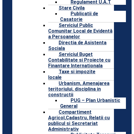
Regulament U.A.T
Stare Civila
Publicatii de
Casatorie
Serviciul Public
Comunitar Local de Evidentă
a Persoanelor
Directia de Asistenta
Sociala
Serviciul Buget
Contabilitate si Proiecte cu
Finantare Internationala
Taxe si impozite
locale
Urbanism, Amenajarea
teritoriului, disciplina in
constructii
PUG – Plan Urbanistic
General
Compartiment
Agricol,Cadastru, Relatii cu
publicul si Secretariat
Administrativ