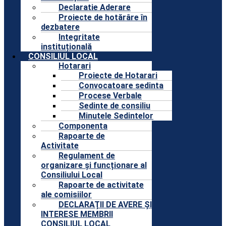
Declaratie Aderare
Proiecte de hotărâre în
dezbatere
Integritate
instituțională
CONSILIUL LOCAL
Hotarari
Proiecte de Hotarari
Convocatoare sedinta
Procese Verbale
Sedinte de consiliu
Minutele Sedintelor
Componenta
Rapoarte de
Activitate
Regulament de
organizare și funcționare al
Consiliului Local
Rapoarte de activitate
ale comisiilor
DECLARAȚII DE AVERE ȘI
INTERESE MEMBRII
CONSILIUL LOCAL