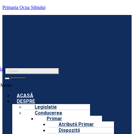
Primaria Ocna Sibiului
ia Ocna Sibiului
Menu
ACASĂ
DESPRE
Legislatie
Conducerea
Primar
Atributii Primar
Dispozitii