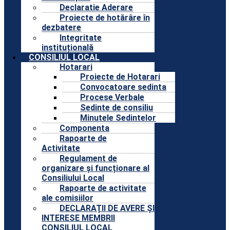
Declaratie Aderare
Proiecte de hotărâre în
dezbatere
Integritate
instituțională
CONSILIUL LOCAL
Hotarari
Proiecte de Hotarari
Convocatoare sedinta
Procese Verbale
Sedinte de consiliu
Minutele Sedintelor
Componenta
Rapoarte de
Activitate
Regulament de
organizare și funcționare al
Consiliului Local
Rapoarte de activitate
ale comisiilor
DECLARAȚII DE AVERE ȘI
INTERESE MEMBRII
CONSILIUL LOCAL