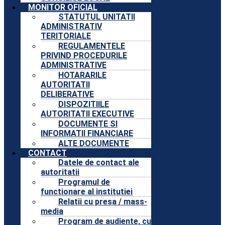
MONITOR OFICIAL
STATUTUL UNITATII
ADMINISTRATIV
TERITORIALE
REGULAMENTELE
PRIVIND PROCEDURILE
ADMINISTRATIVE
HOTARARILE
AUTORITATII
DELIBERATIVE
DISPOZITIILE
AUTORITATII EXECUTIVE
DOCUMENTE SI
INFORMATII FINANCIARE
ALTE DOCUMENTE
CONTACT
Datele de contact ale
autoritatii
Programul de
functionare al institutiei
Relatii cu presa / mass-
media
Program de audiente, cu