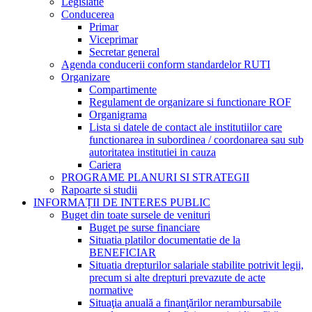
Legislatie
Conducerea
Primar
Viceprimar
Secretar general
Agenda conducerii conform standardelor RUTI
Organizare
Compartimente
Regulament de organizare si functionare ROF
Organigrama
Lista si datele de contact ale institutiilor care
functionarea in subordinea / coordonarea sau sub
autoritatea institutiei in cauza
Cariera
PROGRAME PLANURI SI STRATEGII
Rapoarte si studii
INFORMAȚII DE INTERES PUBLIC
Buget din toate sursele de venituri
Buget pe surse financiare
Situatia platilor documentatie de la
BENEFICIAR
Situatia drepturilor salariale stabilite potrivit legii,
precum si alte drepturi prevazute de acte
normative
Situaţia anuală a finanţărilor nerambursabile