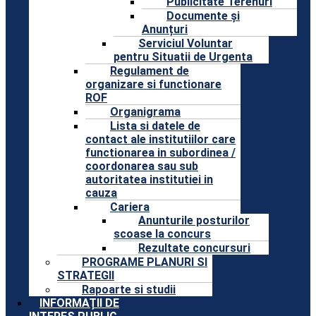
Publicitate Terenuri
Documente și
Anunțuri
Serviciul Voluntar
pentru Situatii de Urgenta
Regulament de
organizare si functionare
ROF
Organigrama
Lista si datele de
contact ale institutiilor care
functionarea in subordinea /
coordonarea sau sub
autoritatea institutiei in
cauza
Cariera
Anunturile posturilor
scoase la concurs
Rezultate concursuri
PROGRAME PLANURI SI
STRATEGII
Rapoarte si studii
INFORMAȚII DE