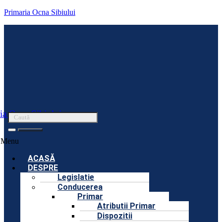
Primaria Ocna Sibiului
ia Ocna Sibiului
Menu
ACASĂ
DESPRE
Legislatie
Conducerea
Primar
Atributii Primar
Dispozitii