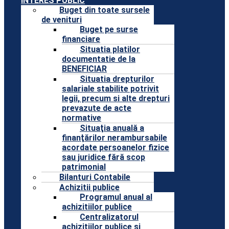
INTERES PUBLIC
Buget din toate sursele
de venituri
Buget pe surse
financiare
Situatia platilor
documentatie de la
BENEFICIAR
Situatia drepturilor
salariale stabilite potrivit
legii, precum si alte drepturi
prevazute de acte
normative
Situaţia anuală a
finanţărilor nerambursabile
acordate persoanelor fizice
sau juridice fără scop
patrimonial
Bilanturi Contabile
Achizitii publice
Programul anual al
achizitiilor publice
Centralizatorul
achizitiilor publice si