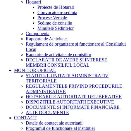
Hotarari
Proiecte de Hotarari
Convocatoare sedinta
Procese Verbale
Sedinte de consiliu
Minutele Sedintelor
Componenta
Rapoarte de Activitate
Regulament de organizare și funcționare al Consiliului
Local
Rapoarte de activitate ale comisiilor
DECLARAȚII DE AVERE ȘI INTERESE
MEMBRII CONSILIUL LOCAL
MONITOR OFICIAL
STATUTUL UNITATII ADMINISTRATIV
TERITORIALE
REGULAMENTELE PRIVIND PROCEDURILE
ADMINISTRATIVE
HOTARARILE AUTORITATII DELIBERATIVE
DISPOZITIILE AUTORITATII EXECUTIVE
DOCUMENTE SI INFORMATII FINANCIARE
ALTE DOCUMENTE
CONTACT
Datele de contact ale autoritatii
Programul de functionare al institutiei