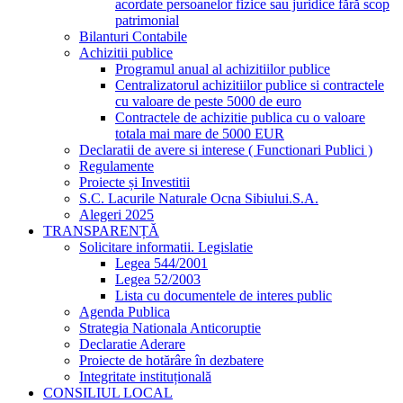
acordate persoanelor fizice sau juridice fără scop
patrimonial
Bilanturi Contabile
Achizitii publice
Programul anual al achizitiilor publice
Centralizatorul achizitiilor publice si contractele
cu valoare de peste 5000 de euro
Contractele de achizitie publica cu o valoare
totala mai mare de 5000 EUR
Declaratii de avere si interese ( Functionari Publici )
Regulamente
Proiecte și Investitii
S.C. Lacurile Naturale Ocna Sibiului.S.A.
Alegeri 2025
TRANSPARENȚĂ
Solicitare informatii. Legislatie
Legea 544/2001
Legea 52/2003
Lista cu documentele de interes public
Agenda Publica
Strategia Nationala Anticoruptie
Declaratie Aderare
Proiecte de hotărâre în dezbatere
Integritate instituțională
CONSILIUL LOCAL