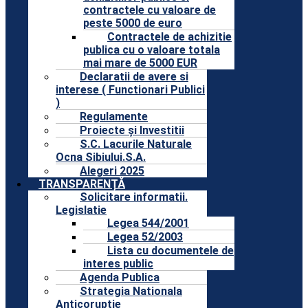
contractele cu valoare de
peste 5000 de euro
Contractele de achizitie
publica cu o valoare totala
mai mare de 5000 EUR
Declaratii de avere si
interese ( Functionari Publici
)
Regulamente
Proiecte și Investitii
S.C. Lacurile Naturale
Ocna Sibiului.S.A.
Alegeri 2025
TRANSPARENȚĂ
Solicitare informatii.
Legislatie
Legea 544/2001
Legea 52/2003
Lista cu documentele de
interes public
Agenda Publica
Strategia Nationala
Anticoruptie