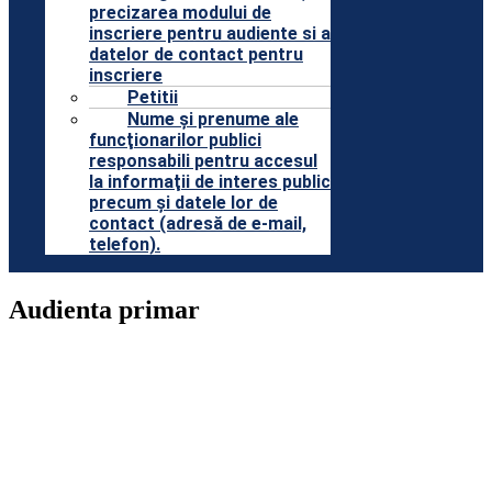
precizarea modului de
inscriere pentru audiente si a
datelor de contact pentru
inscriere
Petitii
Nume şi prenume ale
funcţionarilor publici
responsabili pentru accesul
la informaţii de interes public
precum şi datele lor de
contact (adresă de e-mail,
telefon).
Audienta primar