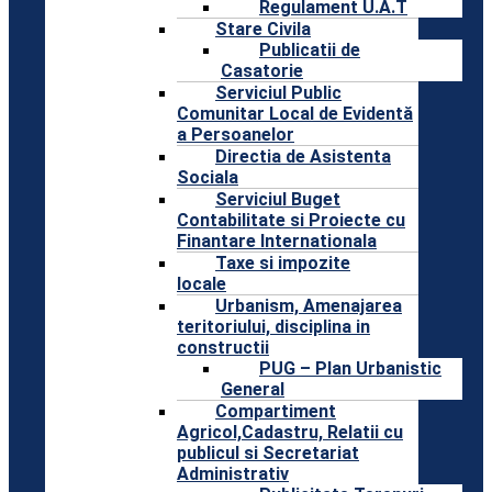
Regulament U.A.T
Stare Civila
Publicatii de
Casatorie
Serviciul Public
Comunitar Local de Evidentă
a Persoanelor
Directia de Asistenta
Sociala
Serviciul Buget
Contabilitate si Proiecte cu
Finantare Internationala
Taxe si impozite
locale
Urbanism, Amenajarea
teritoriului, disciplina in
constructii
PUG – Plan Urbanistic
General
Compartiment
Agricol,Cadastru, Relatii cu
publicul si Secretariat
Administrativ