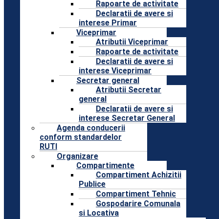
Rapoarte de activitate
Declaratii de avere si
interese Primar
Viceprimar
Atributii Viceprimar
Rapoarte de activitate
Declaratii de avere si
interese Viceprimar
Secretar general
Atributii Secretar
general
Declaratii de avere si
interese Secretar General
Agenda conducerii
conform standardelor
RUTI
Organizare
Compartimente
Compartiment Achizitii
Publice
Compartiment Tehnic
Gospodarire Comunala
si Locativa