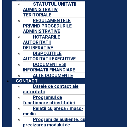
STATUTUL UNITATII
ADMINISTRATIV
TERITORIALE
REGULAMENTELE
PRIVIND PROCEDURILE
ADMINISTRATIVE
HOTARARILE
AUTORITATII
DELIBERATIVE
DISPOZITIILE
AUTORITATII EXECUTIVE
DOCUMENTE SI
INFORMATII FINANCIARE
ALTE DOCUMENTE
CONTACT
Datele de contact ale
autoritatii
Programul de
functionare al institutiei
Relatii cu presa / mass-
media
Program de audiente, cu
precizarea modului de