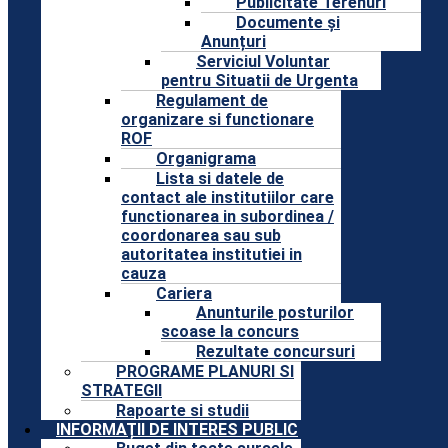
Publicitate Terenuri
Documente și
Anunțuri
Serviciul Voluntar
pentru Situatii de Urgenta
Regulament de
organizare si functionare
ROF
Organigrama
Lista si datele de
contact ale institutiilor care
functionarea in subordinea /
coordonarea sau sub
autoritatea institutiei in
cauza
Cariera
Anunturile posturilor
scoase la concurs
Rezultate concursuri
PROGRAME PLANURI SI
STRATEGII
Rapoarte si studii
INFORMAȚII DE INTERES PUBLIC