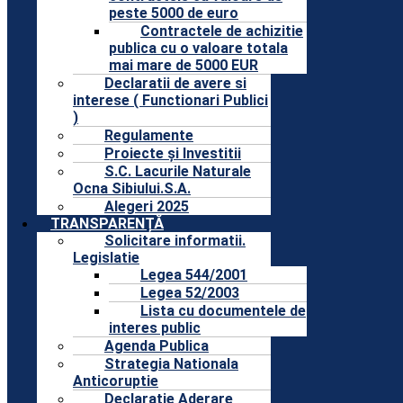
peste 5000 de euro
Contractele de achizitie
publica cu o valoare totala
mai mare de 5000 EUR
Declaratii de avere si
interese ( Functionari Publici
)
Regulamente
Proiecte și Investitii
S.C. Lacurile Naturale
Ocna Sibiului.S.A.
Alegeri 2025
TRANSPARENȚĂ
Solicitare informatii.
Legislatie
Legea 544/2001
Legea 52/2003
Lista cu documentele de
interes public
Agenda Publica
Strategia Nationala
Anticoruptie
Declaratie Aderare