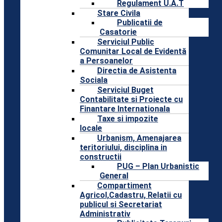
Regulament U.A.T
Stare Civila
Publicatii de
Casatorie
Serviciul Public
Comunitar Local de Evidentă
a Persoanelor
Directia de Asistenta
Sociala
Serviciul Buget
Contabilitate si Proiecte cu
Finantare Internationala
Taxe si impozite
locale
Urbanism, Amenajarea
teritoriului, disciplina in
constructii
PUG – Plan Urbanistic
General
Compartiment
Agricol,Cadastru, Relatii cu
publicul si Secretariat
Administrativ