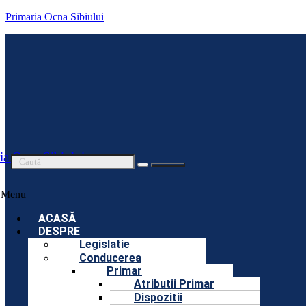
Primaria Ocna Sibiului
ia Ocna Sibiului
Menu
ACASĂ
DESPRE
Legislatie
Conducerea
Primar
Atributii Primar
Dispozitii