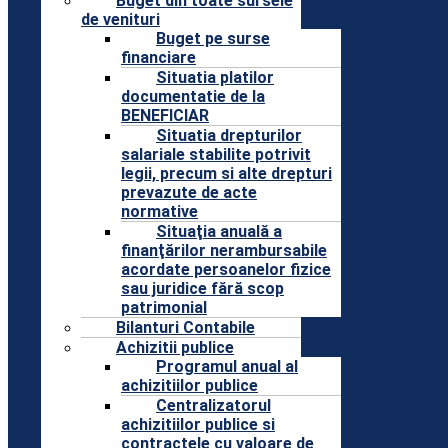
Buget din toate sursele
de venituri
Buget pe surse
financiare
Situatia platilor
documentatie de la
BENEFICIAR
Situatia drepturilor
salariale stabilite potrivit
legii, precum si alte drepturi
prevazute de acte
normative
Situaţia anuală a
finanţărilor nerambursabile
acordate persoanelor fizice
sau juridice fără scop
patrimonial
Bilanturi Contabile
Achizitii publice
Programul anual al
achizitiilor publice
Centralizatorul
achizitiilor publice si
contractele cu valoare de