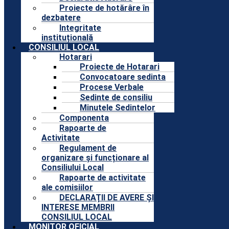
Proiecte de hotărâre în
dezbatere
Integritate
instituțională
CONSILIUL LOCAL
Hotarari
Proiecte de Hotarari
Convocatoare sedinta
Procese Verbale
Sedinte de consiliu
Minutele Sedintelor
Componenta
Rapoarte de
Activitate
Regulament de
organizare și funcționare al
Consiliului Local
Rapoarte de activitate
ale comisiilor
DECLARAȚII DE AVERE ȘI
INTERESE MEMBRII
CONSILIUL LOCAL
MONITOR OFICIAL