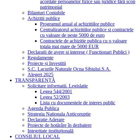
acordate persoanelor fizice sau juridice fără scop
patrimonial
Bilanturi Contabile
Achizitii publice
Programul anual al achizitiilor publice
Centralizatorul achizitiilor publice si contractele
cu valoare de peste 5000 de euro
Contractele de achizitie publica cu o valoare
totala mai mare de 5000 EUR
Declaratii de avere si interese ( Functionari Publici )
Regulamente
Proiecte și Investitii
S.C. Lacurile Naturale Ocna Sibiului.S.A.
Alegeri 2025
TRANSPARENȚĂ
Solicitare informatii. Legislatie
Legea 544/2001
Legea 52/2003
Lista cu documentele de interes public
Agenda Publica
Strategia Nationala Anticoruptie
Declaratie Aderare
Proiecte de hotărâre în dezbatere
Integritate instituțională
CONSILIUL LOCAL