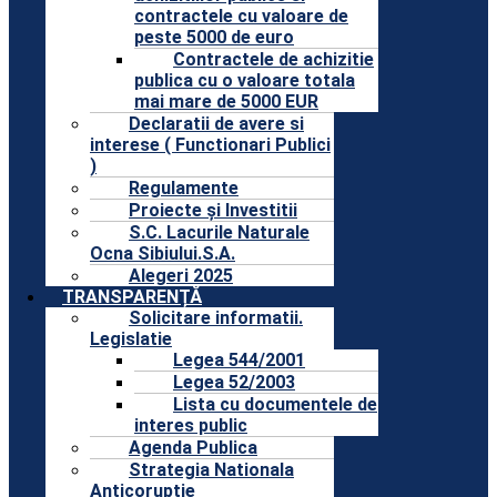
contractele cu valoare de
peste 5000 de euro
Contractele de achizitie
publica cu o valoare totala
mai mare de 5000 EUR
Declaratii de avere si
interese ( Functionari Publici
)
Regulamente
Proiecte și Investitii
S.C. Lacurile Naturale
Ocna Sibiului.S.A.
Alegeri 2025
TRANSPARENȚĂ
Solicitare informatii.
Legislatie
Legea 544/2001
Legea 52/2003
Lista cu documentele de
interes public
Agenda Publica
Strategia Nationala
Anticoruptie