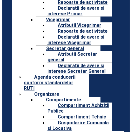
Rapoarte de activitate
Declaratii de avere si
interese Primar
Viceprimar
Atributii Viceprimar
Rapoarte de activitate
Declaratii de avere si
interese Viceprimar
Secretar general
Atributii Secretar
general
Declaratii de avere si
interese Secretar General
Agenda conducerii
conform standardelor
RUTI
Organizare
Compartimente
Compartiment Achizitii
Publice
Compartiment Tehnic
Gospodarire Comunala
si Locativa