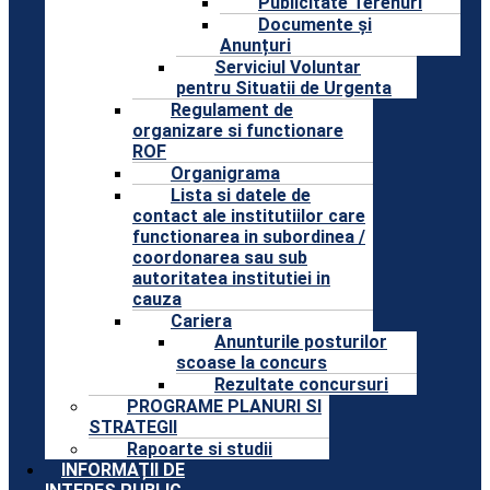
Publicitate Terenuri
Documente și
Anunțuri
Serviciul Voluntar
pentru Situatii de Urgenta
Regulament de
organizare si functionare
ROF
Organigrama
Lista si datele de
contact ale institutiilor care
functionarea in subordinea /
coordonarea sau sub
autoritatea institutiei in
cauza
Cariera
Anunturile posturilor
scoase la concurs
Rezultate concursuri
PROGRAME PLANURI SI
STRATEGII
Rapoarte si studii
INFORMAȚII DE