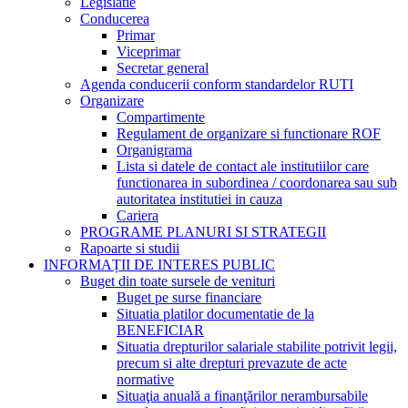
Legislatie
Conducerea
Primar
Viceprimar
Secretar general
Agenda conducerii conform standardelor RUTI
Organizare
Compartimente
Regulament de organizare si functionare ROF
Organigrama
Lista si datele de contact ale institutiilor care
functionarea in subordinea / coordonarea sau sub
autoritatea institutiei in cauza
Cariera
PROGRAME PLANURI SI STRATEGII
Rapoarte si studii
INFORMAȚII DE INTERES PUBLIC
Buget din toate sursele de venituri
Buget pe surse financiare
Situatia platilor documentatie de la
BENEFICIAR
Situatia drepturilor salariale stabilite potrivit legii,
precum si alte drepturi prevazute de acte
normative
Situaţia anuală a finanţărilor nerambursabile