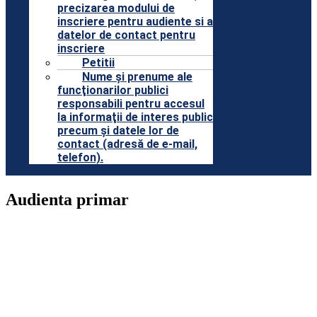
precizarea modului de
inscriere pentru audiente si a
datelor de contact pentru
inscriere
Petitii
Nume şi prenume ale
funcţionarilor publici
responsabili pentru accesul
la informaţii de interes public
precum şi datele lor de
contact (adresă de e-mail,
telefon).
Audienta primar