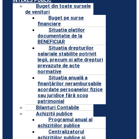
INTERES PUBLIC
Buget din toate sursele
de venituri
Buget pe surse
financiare
Situatia platilor
documentatie de la
BENEFICIAR
Situatia drepturilor
salariale stabilite potrivit
legii, precum si alte drepturi
prevazute de acte
normative
Situaţia anuală a
finanţărilor nerambursabile
acordate persoanelor fizice
sau juridice fără scop
patrimonial
Bilanturi Contabile
Achizitii publice
Programul anual al
achizitiilor publice
Centralizatorul
achizitiilor publice si