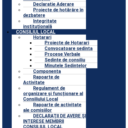
Declaratie Aderare
Proiecte de hotărâre în
dezbatere
Integritate
instituțională
CONSILIUL LOCAL
Hotarari
Proiecte de Hotarari
Convocatoare sedinta
Procese Verbale
Sedinte de consiliu
Minutele Sedintelor
Componenta
Rapoarte de
Activitate
Regulament de
organizare și funcționare al
Consiliului Local
Rapoarte de activitate
ale comisiilor
DECLARAȚII DE AVERE ȘI
INTERESE MEMBRII
CONSILIUL LOCAL