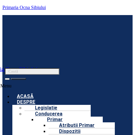
Primaria Ocna Sibiului
ia Ocna Sibiului
Menu
ACASĂ
DESPRE
Legislatie
Conducerea
Primar
Atributii Primar
Dispozitii