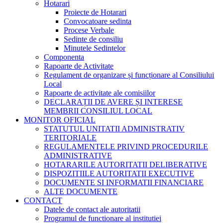
Hotarari
Proiecte de Hotarari
Convocatoare sedinta
Procese Verbale
Sedinte de consiliu
Minutele Sedintelor
Componenta
Rapoarte de Activitate
Regulament de organizare și funcționare al Consiliului
Local
Rapoarte de activitate ale comisiilor
DECLARAȚII DE AVERE ȘI INTERESE
MEMBRII CONSILIUL LOCAL
MONITOR OFICIAL
STATUTUL UNITATII ADMINISTRATIV
TERITORIALE
REGULAMENTELE PRIVIND PROCEDURILE
ADMINISTRATIVE
HOTARARILE AUTORITATII DELIBERATIVE
DISPOZITIILE AUTORITATII EXECUTIVE
DOCUMENTE SI INFORMATII FINANCIARE
ALTE DOCUMENTE
CONTACT
Datele de contact ale autoritatii
Programul de functionare al institutiei