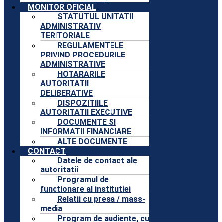
MONITOR OFICIAL
STATUTUL UNITATII
ADMINISTRATIV
TERITORIALE
REGULAMENTELE
PRIVIND PROCEDURILE
ADMINISTRATIVE
HOTARARILE
AUTORITATII
DELIBERATIVE
DISPOZITIILE
AUTORITATII EXECUTIVE
DOCUMENTE SI
INFORMATII FINANCIARE
ALTE DOCUMENTE
CONTACT
Datele de contact ale
autoritatii
Programul de
functionare al institutiei
Relatii cu presa / mass-
media
Program de audiente, cu