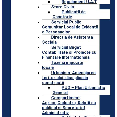
Regulament U.A.T
Stare Civila
Publicatii de
Casatorie
Serviciul Public
Comunitar Local de Evidentă
a Persoanelor
Directia de Asistenta
Sociala
Serviciul Buget
Contabilitate si Proiecte cu
Finantare Internationala
Taxe si impozite
locale
Urbanism, Amenajarea
teritoriului, disciplina in
constructii
PUG – Plan Urbanistic
General
Compartiment
Agricol,Cadastru, Relatii cu
publicul si Secretariat
Administrativ