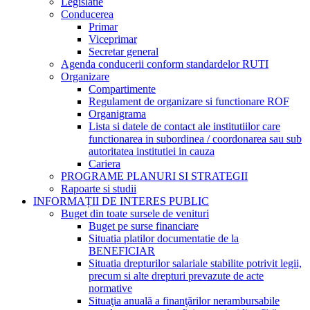
Legislatie
Conducerea
Primar
Viceprimar
Secretar general
Agenda conducerii conform standardelor RUTI
Organizare
Compartimente
Regulament de organizare si functionare ROF
Organigrama
Lista si datele de contact ale institutiilor care
functionarea in subordinea / coordonarea sau sub
autoritatea institutiei in cauza
Cariera
PROGRAME PLANURI SI STRATEGII
Rapoarte si studii
INFORMAȚII DE INTERES PUBLIC
Buget din toate sursele de venituri
Buget pe surse financiare
Situatia platilor documentatie de la
BENEFICIAR
Situatia drepturilor salariale stabilite potrivit legii,
precum si alte drepturi prevazute de acte
normative
Situaţia anuală a finanţărilor nerambursabile