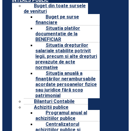
INTERES PUBLIC
Buget din toate sursele
de venituri
Buget pe surse
financiare
Situatia platilor
documentatie de la
BENEFICIAR
Situatia drepturilor
salariale stabilite potrivit
legii, precum si alte drepturi
prevazute de acte
normative
Situaţia anuală a
finanţărilor nerambursabile
acordate persoanelor fizice
sau juridice fără scop
patrimonial
Bilanturi Contabile
Achizitii publice
Programul anual al
achizitiilor publice
Centralizatorul
achizitiilor publice si