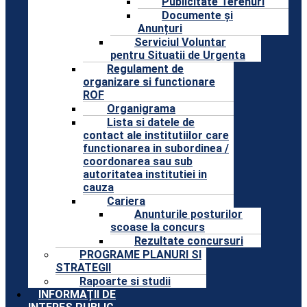
Publicitate Terenuri
Documente și
Anunțuri
Serviciul Voluntar
pentru Situatii de Urgenta
Regulament de
organizare si functionare
ROF
Organigrama
Lista si datele de
contact ale institutiilor care
functionarea in subordinea /
coordonarea sau sub
autoritatea institutiei in
cauza
Cariera
Anunturile posturilor
scoase la concurs
Rezultate concursuri
PROGRAME PLANURI SI
STRATEGII
Rapoarte si studii
INFORMAȚII DE