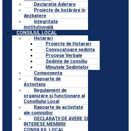
Declaratie Aderare
Proiecte de hotărâre în
dezbatere
Integritate
instituțională
CONSILIUL LOCAL
Hotarari
Proiecte de Hotarari
Convocatoare sedinta
Procese Verbale
Sedinte de consiliu
Minutele Sedintelor
Componenta
Rapoarte de
Activitate
Regulament de
organizare și funcționare al
Consiliului Local
Rapoarte de activitate
ale comisiilor
DECLARAȚII DE AVERE ȘI
INTERESE MEMBRII
CONSILIUL LOCAL