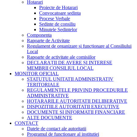
Hotarari
Proiecte de Hotarari
Convocatoare sedinta
Procese Verbale
Sedinte de consiliu
Minutele Sedintelor
Componenta
Rapoarte de Activitate
Regulament de organizare și funcționare al Consiliului
Local
Rapoarte de activitate ale comisiilor
DECLARAȚII DE AVERE ȘI INTERESE
MEMBRII CONSILIUL LOCAL
MONITOR OFICIAL
STATUTUL UNITATII ADMINISTRATIV
TERITORIALE
REGULAMENTELE PRIVIND PROCEDURILE
ADMINISTRATIVE
HOTARARILE AUTORITATII DELIBERATIVE
DISPOZITIILE AUTORITATII EXECUTIVE
DOCUMENTE SI INFORMATII FINANCIARE
ALTE DOCUMENTE
CONTACT
Datele de contact ale autoritatii
Programul de functionare al institutiei