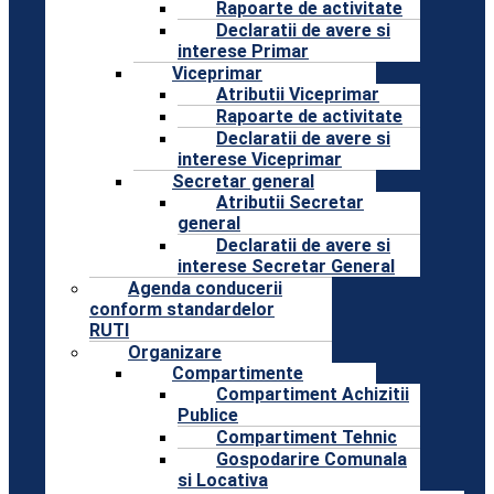
Rapoarte de activitate
Declaratii de avere si
interese Primar
Viceprimar
Atributii Viceprimar
Rapoarte de activitate
Declaratii de avere si
interese Viceprimar
Secretar general
Atributii Secretar
general
Declaratii de avere si
interese Secretar General
Agenda conducerii
conform standardelor
RUTI
Organizare
Compartimente
Compartiment Achizitii
Publice
Compartiment Tehnic
Gospodarire Comunala
si Locativa