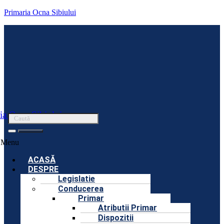
Primaria Ocna Sibiului
ia Ocna Sibiului
Menu
ACASĂ
DESPRE
Legislatie
Conducerea
Primar
Atributii Primar
Dispozitii