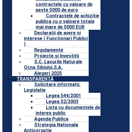
contractele cu valoare de
peste 5000 de euro
Contractele de achizitie
publica cu o valoare totala
mai mare de 5000 EUR
Declaratii de avere si
interese ( Functionari Publici
)
Regulamente
Proiecte și Investitii
S.C. Lacurile Naturale
Ocna Sibiului.S.A.
Alegeri 2025
TRANSPARENȚĂ
Solicitare informatii.
Legislatie
Legea 544/2001
Legea 52/2003
Lista cu documentele de
interes public
Agenda Publica
Strategia Nationala
Anticoruptie