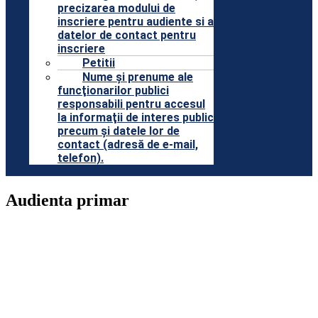
precizarea modului de
inscriere pentru audiente si a
datelor de contact pentru
inscriere
Petitii
Nume şi prenume ale
funcţionarilor publici
responsabili pentru accesul
la informaţii de interes public
precum şi datele lor de
contact (adresă de e-mail,
telefon).
Audienta primar