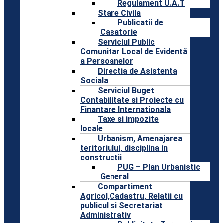
Regulament U.A.T
Stare Civila
Publicatii de
Casatorie
Serviciul Public
Comunitar Local de Evidentă
a Persoanelor
Directia de Asistenta
Sociala
Serviciul Buget
Contabilitate si Proiecte cu
Finantare Internationala
Taxe si impozite
locale
Urbanism, Amenajarea
teritoriului, disciplina in
constructii
PUG – Plan Urbanistic
General
Compartiment
Agricol,Cadastru, Relatii cu
publicul si Secretariat
Administrativ