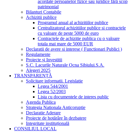
acordate persoanelor fizice sau juridice fără scop
patrimonial
Bilanturi Contabile
Achizitii publice
Programul anual al achizitiilor publice
Centralizatorul achizitiilor publice si contractele
cu valoare de peste 5000 de euro
Contractele de achizitie publica cu o valoare
totala mai mare de 5000 EUR
Declaratii de avere si interese ( Functionari Publici )
Regulamente
Proiecte și Investitii
S.C. Lacurile Naturale Ocna Sibiului.S.A.
Alegeri 2025
TRANSPARENȚĂ
Solicitare informatii. Legislatie
Legea 544/2001
Legea 52/2003
Lista cu documentele de interes public
Agenda Publica
Strategia Nationala Anticoruptie
Declaratie Aderare
Proiecte de hotărâre în dezbatere
Integritate instituțională
CONSILIUL LOCAL