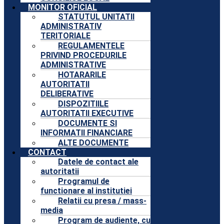
MONITOR OFICIAL
STATUTUL UNITATII
ADMINISTRATIV
TERITORIALE
REGULAMENTELE
PRIVIND PROCEDURILE
ADMINISTRATIVE
HOTARARILE
AUTORITATII
DELIBERATIVE
DISPOZITIILE
AUTORITATII EXECUTIVE
DOCUMENTE SI
INFORMATII FINANCIARE
ALTE DOCUMENTE
CONTACT
Datele de contact ale
autoritatii
Programul de
functionare al institutiei
Relatii cu presa / mass-
media
Program de audiente, cu