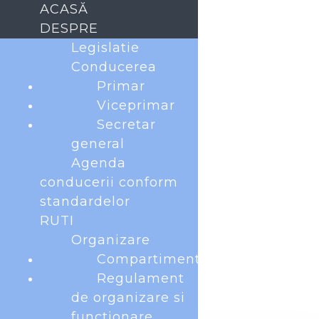
ACASĂ
DESPRE
Legislatie
Conducerea
Primar
Audienta primar
Viceprimar
Secretar
general
Agenda
WHEN
conducerii conform
standardelor
noiembrie 1, 2023
RUTI
8:00 am - 10:00 am
Organizare
Compartimente
ADD TO CALENDAR
Regulament
Download ICS
Google Calendar
de organizare si
functionare