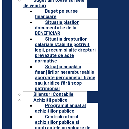
Buget din toate sursele
de venituri
Buget pe surse
financiare
Situatia platilor
documentatie de la
BENEFICIAR
Situatia drepturilor
salariale stabilite potrivit
legii, precum si alte drepturi
prevazute de acte
normative
Situaţia anuală a
finanţărilor nerambursabile
acordate persoanelor fizice
sau juridice fără scop
patrimonial
Bilanturi Contabile
Achizitii publice
Programul anual al
achizitiilor publice
Centralizatorul
achizitiilor publice si
contractele cu valoare de