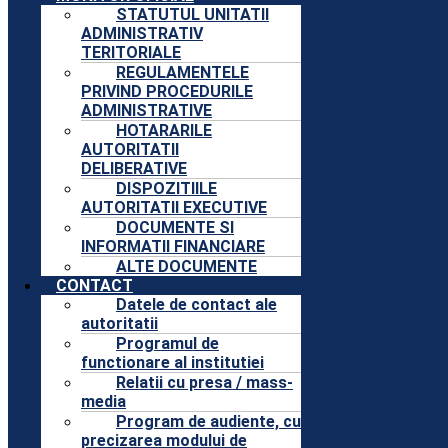
STATUTUL UNITATII
ADMINISTRATIV
TERITORIALE
REGULAMENTELE
PRIVIND PROCEDURILE
ADMINISTRATIVE
HOTARARILE
AUTORITATII
DELIBERATIVE
DISPOZITIILE
AUTORITATII EXECUTIVE
DOCUMENTE SI
INFORMATII FINANCIARE
ALTE DOCUMENTE
CONTACT
Datele de contact ale
autoritatii
Programul de
functionare al institutiei
Relatii cu presa / mass-
media
Program de audiente, cu
precizarea modului de