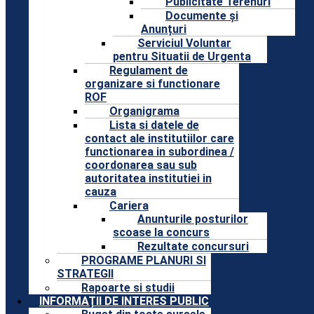
Publicitate Terenuri
Documente și
Anunțuri
Serviciul Voluntar
pentru Situatii de Urgenta
Regulament de
organizare si functionare
ROF
Organigrama
Lista si datele de
contact ale institutiilor care
functionarea in subordinea /
coordonarea sau sub
autoritatea institutiei in
cauza
Cariera
Anunturile posturilor
scoase la concurs
Rezultate concursuri
PROGRAME PLANURI SI
STRATEGII
Rapoarte si studii
INFORMAȚII DE INTERES PUBLIC