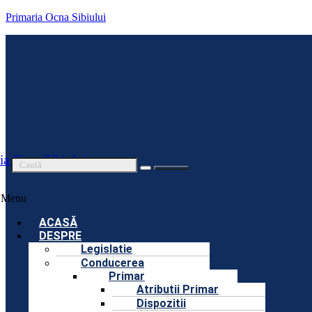
Primaria Ocna Sibiului
ia Ocna Sibiului
Menu
ACASĂ
DESPRE
Legislatie
Conducerea
Primar
Atributii Primar
Dispozitii