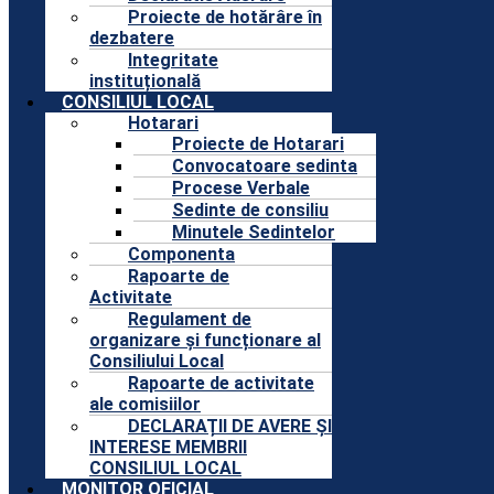
Proiecte de hotărâre în
dezbatere
Integritate
instituțională
CONSILIUL LOCAL
Hotarari
Proiecte de Hotarari
Convocatoare sedinta
Procese Verbale
Sedinte de consiliu
Minutele Sedintelor
Componenta
Rapoarte de
Activitate
Regulament de
organizare și funcționare al
Consiliului Local
Rapoarte de activitate
ale comisiilor
DECLARAȚII DE AVERE ȘI
INTERESE MEMBRII
CONSILIUL LOCAL
MONITOR OFICIAL