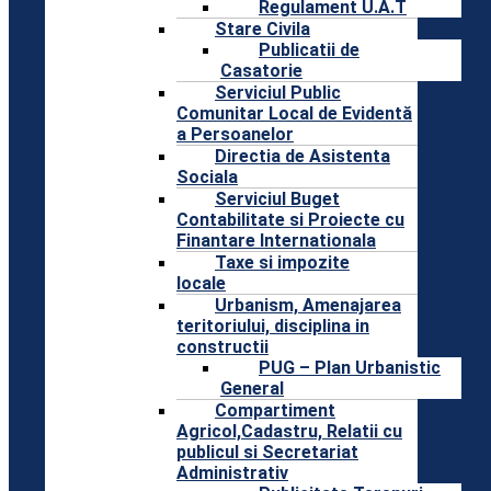
Regulament U.A.T
Stare Civila
Publicatii de
Casatorie
Serviciul Public
Comunitar Local de Evidentă
a Persoanelor
Directia de Asistenta
Sociala
Serviciul Buget
Contabilitate si Proiecte cu
Finantare Internationala
Taxe si impozite
locale
Urbanism, Amenajarea
teritoriului, disciplina in
constructii
PUG – Plan Urbanistic
General
Compartiment
Agricol,Cadastru, Relatii cu
publicul si Secretariat
Administrativ