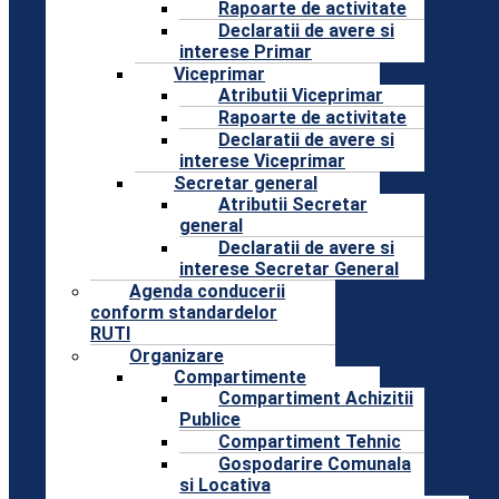
Rapoarte de activitate
Declaratii de avere si
interese Primar
Viceprimar
Atributii Viceprimar
Rapoarte de activitate
Declaratii de avere si
interese Viceprimar
Secretar general
Atributii Secretar
general
Declaratii de avere si
interese Secretar General
Agenda conducerii
conform standardelor
RUTI
Organizare
Compartimente
Compartiment Achizitii
Publice
Compartiment Tehnic
Gospodarire Comunala
si Locativa