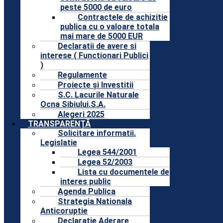
peste 5000 de euro
Contractele de achizitie
publica cu o valoare totala
mai mare de 5000 EUR
Declaratii de avere si
interese ( Functionari Publici
)
Regulamente
Proiecte și Investitii
S.C. Lacurile Naturale
Ocna Sibiului.S.A.
Alegeri 2025
TRANSPARENȚĂ
Solicitare informatii.
Legislatie
Legea 544/2001
Legea 52/2003
Lista cu documentele de
interes public
Agenda Publica
Strategia Nationala
Anticoruptie
Declaratie Aderare