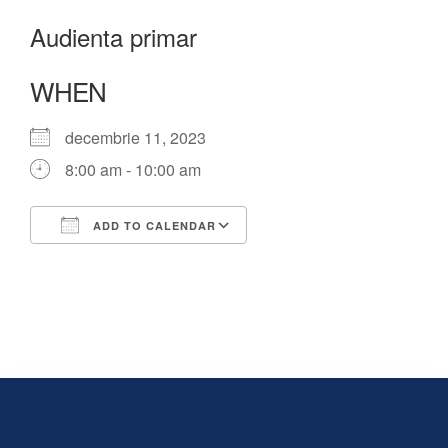
Audienta primar
WHEN
decembrie 11, 2023
8:00 am - 10:00 am
ADD TO CALENDAR
Download ICS
Google Calendar
iCalendar
Office 365
Outlook Live