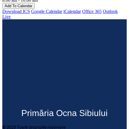
8:00 am - 10:00 am
Add To Calendar
Download ICS
Google Calendar
iCalendar
Office 365
Outlook
Live
Primăria Ocna Sibiului
© 2023 Toate drepturile rezervate