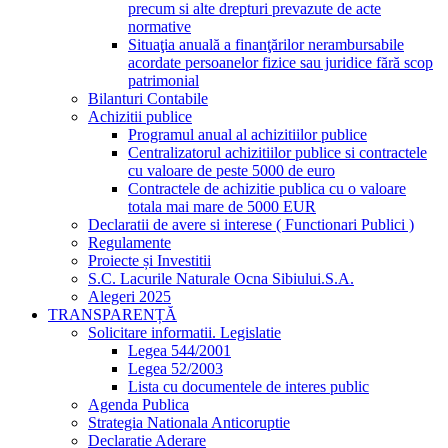
precum si alte drepturi prevazute de acte
normative
Situaţia anuală a finanţărilor nerambursabile
acordate persoanelor fizice sau juridice fără scop
patrimonial
Bilanturi Contabile
Achizitii publice
Programul anual al achizitiilor publice
Centralizatorul achizitiilor publice si contractele
cu valoare de peste 5000 de euro
Contractele de achizitie publica cu o valoare
totala mai mare de 5000 EUR
Declaratii de avere si interese ( Functionari Publici )
Regulamente
Proiecte și Investitii
S.C. Lacurile Naturale Ocna Sibiului.S.A.
Alegeri 2025
TRANSPARENȚĂ
Solicitare informatii. Legislatie
Legea 544/2001
Legea 52/2003
Lista cu documentele de interes public
Agenda Publica
Strategia Nationala Anticoruptie
Declaratie Aderare