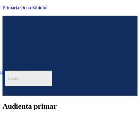
Primaria Ocna Sibiului
ia Ocna Sibiului
Menu
Audienta primar