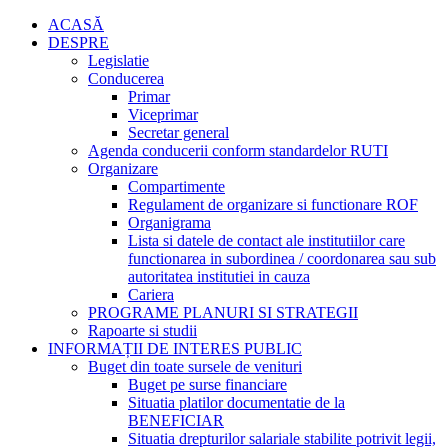
ACASĂ
DESPRE
Legislatie
Conducerea
Primar
Viceprimar
Secretar general
Agenda conducerii conform standardelor RUTI
Organizare
Compartimente
Regulament de organizare si functionare ROF
Organigrama
Lista si datele de contact ale institutiilor care
functionarea in subordinea / coordonarea sau sub
autoritatea institutiei in cauza
Cariera
PROGRAME PLANURI SI STRATEGII
Rapoarte si studii
INFORMAȚII DE INTERES PUBLIC
Buget din toate sursele de venituri
Buget pe surse financiare
Situatia platilor documentatie de la
BENEFICIAR
Situatia drepturilor salariale stabilite potrivit legii,