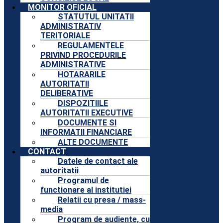
MONITOR OFICIAL
STATUTUL UNITATII
ADMINISTRATIV
TERITORIALE
REGULAMENTELE
PRIVIND PROCEDURILE
ADMINISTRATIVE
HOTARARILE
AUTORITATII
DELIBERATIVE
DISPOZITIILE
AUTORITATII EXECUTIVE
DOCUMENTE SI
INFORMATII FINANCIARE
ALTE DOCUMENTE
CONTACT
Datele de contact ale
autoritatii
Programul de
functionare al institutiei
Relatii cu presa / mass-
media
Program de audiente, cu