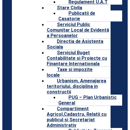
Regulament U.A.T
Stare Civila
Publicatii de
Casatorie
Serviciul Public
Comunitar Local de Evidentă
a Persoanelor
Directia de Asistenta
Sociala
Serviciul Buget
Contabilitate si Proiecte cu
Finantare Internationala
Taxe si impozite
locale
Urbanism, Amenajarea
teritoriului, disciplina in
constructii
PUG – Plan Urbanistic
General
Compartiment
Agricol,Cadastru, Relatii cu
publicul si Secretariat
Administrativ