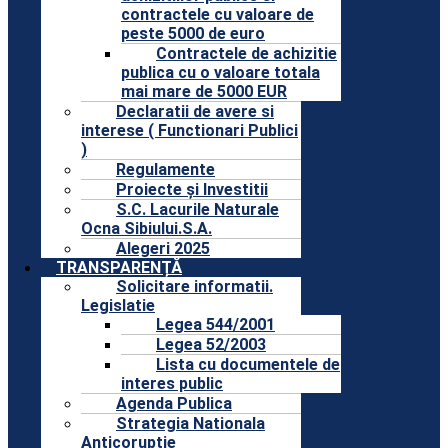
contractele cu valoare de
peste 5000 de euro
Contractele de achizitie
publica cu o valoare totala
mai mare de 5000 EUR
Declaratii de avere si
interese ( Functionari Publici
)
Regulamente
Proiecte și Investitii
S.C. Lacurile Naturale
Ocna Sibiului.S.A.
Alegeri 2025
TRANSPARENȚĂ
Solicitare informatii.
Legislatie
Legea 544/2001
Legea 52/2003
Lista cu documentele de
interes public
Agenda Publica
Strategia Nationala
Anticoruptie