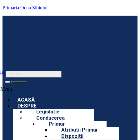
Primaria Ocna Sibiului
ia Ocna Sibiului
Menu
ACASĂ
DESPRE
Legislatie
Conducerea
Primar
Atributii Primar
Dispozitii