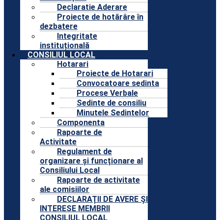
Declaratie Aderare
Proiecte de hotărâre în
dezbatere
Integritate
instituțională
CONSILIUL LOCAL
Hotarari
Proiecte de Hotarari
Convocatoare sedinta
Procese Verbale
Sedinte de consiliu
Minutele Sedintelor
Componenta
Rapoarte de
Activitate
Regulament de
organizare și funcționare al
Consiliului Local
Rapoarte de activitate
ale comisiilor
DECLARAȚII DE AVERE ȘI
INTERESE MEMBRII
CONSILIUL LOCAL