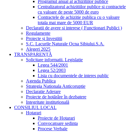
Programul anual al achizitiilor publice
Centralizatorul achizitiilor publice si contractele
cu valoare de peste 5000 de euro
Contractele de achizitie publica cu o valoare
totala mai mare de 5000 EUR
Declaratii de avere si interese ( Functionari Publici )
Regulamente
Proiecte și Investitii
S.C. Lacurile Naturale Ocna Sibiului.S.A.
Alegeri 2025
TRANSPARENȚĂ
Solicitare informatii. Legislatie
Legea 544/2001
Legea 52/2003
Lista cu documentele de interes public
Agenda Publica
Strategia Nationala Anticoruptie
Declaratie Aderare
Proiecte de hotărâre în dezbatere
Integritate instituțională
CONSILIUL LOCAL
Hotarari
Proiecte de Hotarari
Convocatoare sedinta
Procese Verbale