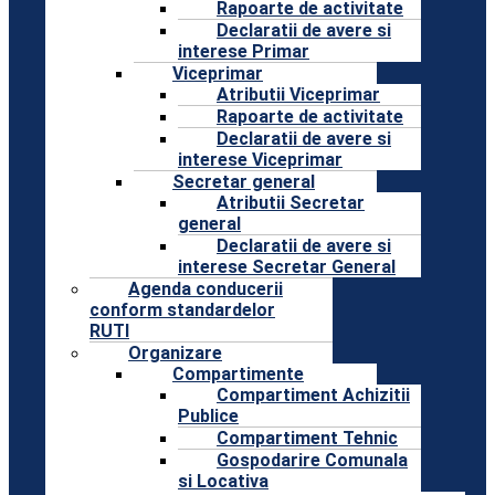
Rapoarte de activitate
Declaratii de avere si
interese Primar
Viceprimar
Atributii Viceprimar
Rapoarte de activitate
Declaratii de avere si
interese Viceprimar
Secretar general
Atributii Secretar
general
Declaratii de avere si
interese Secretar General
Agenda conducerii
conform standardelor
RUTI
Organizare
Compartimente
Compartiment Achizitii
Publice
Compartiment Tehnic
Gospodarire Comunala
si Locativa