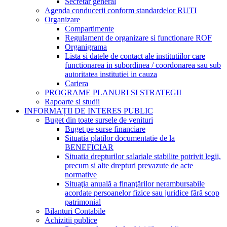
Secretar general
Agenda conducerii conform standardelor RUTI
Organizare
Compartimente
Regulament de organizare si functionare ROF
Organigrama
Lista si datele de contact ale institutiilor care
functionarea in subordinea / coordonarea sau sub
autoritatea institutiei in cauza
Cariera
PROGRAME PLANURI SI STRATEGII
Rapoarte si studii
INFORMAȚII DE INTERES PUBLIC
Buget din toate sursele de venituri
Buget pe surse financiare
Situatia platilor documentatie de la
BENEFICIAR
Situatia drepturilor salariale stabilite potrivit legii,
precum si alte drepturi prevazute de acte
normative
Situaţia anuală a finanţărilor nerambursabile
acordate persoanelor fizice sau juridice fără scop
patrimonial
Bilanturi Contabile
Achizitii publice