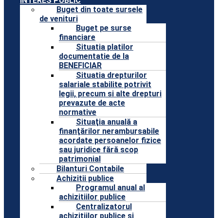
INTERES PUBLIC
Buget din toate sursele
de venituri
Buget pe surse
financiare
Situatia platilor
documentatie de la
BENEFICIAR
Situatia drepturilor
salariale stabilite potrivit
legii, precum si alte drepturi
prevazute de acte
normative
Situaţia anuală a
finanţărilor nerambursabile
acordate persoanelor fizice
sau juridice fără scop
patrimonial
Bilanturi Contabile
Achizitii publice
Programul anual al
achizitiilor publice
Centralizatorul
achizitiilor publice si