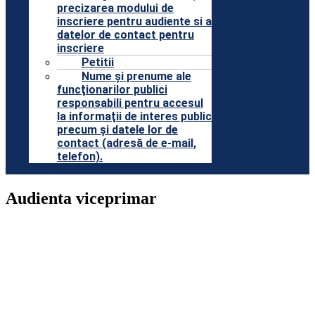
precizarea modului de
inscriere pentru audiente si a
datelor de contact pentru
inscriere
Petitii
Nume şi prenume ale
funcţionarilor publici
responsabili pentru accesul
la informaţii de interes public
precum şi datele lor de
contact (adresă de e-mail,
telefon).
Audienta viceprimar