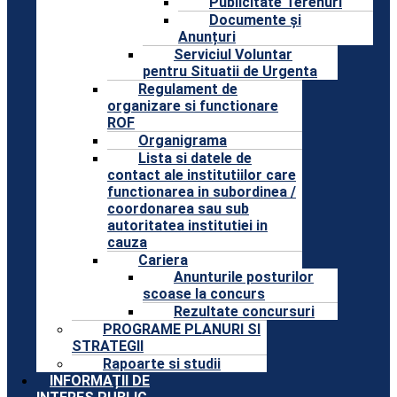
Publicitate Terenuri
Documente și
Anunțuri
Serviciul Voluntar
pentru Situatii de Urgenta
Regulament de
organizare si functionare
ROF
Organigrama
Lista si datele de
contact ale institutiilor care
functionarea in subordinea /
coordonarea sau sub
autoritatea institutiei in
cauza
Cariera
Anunturile posturilor
scoase la concurs
Rezultate concursuri
PROGRAME PLANURI SI
STRATEGII
Rapoarte si studii
INFORMAȚII DE