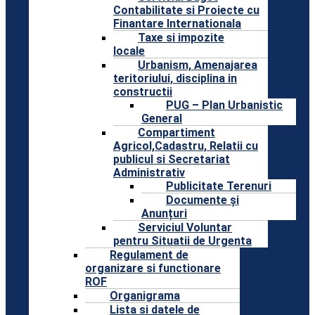
Contabilitate si Proiecte cu
Finantare Internationala
Taxe si impozite
locale
Urbanism, Amenajarea
teritoriului, disciplina in
constructii
PUG – Plan Urbanistic
General
Compartiment
Agricol,Cadastru, Relatii cu
publicul si Secretariat
Administrativ
Publicitate Terenuri
Documente și
Anunțuri
Serviciul Voluntar
pentru Situatii de Urgenta
Regulament de
organizare si functionare
ROF
Organigrama
Lista si datele de