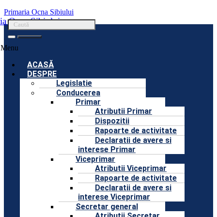
Primaria Ocna Sibiului
ia Ocna Sibiului
Menu
ACASĂ
DESPRE
Legislatie
Conducerea
Primar
Atributii Primar
Dispozitii
Rapoarte de activitate
Declaratii de avere si
interese Primar
Viceprimar
Atributii Viceprimar
Rapoarte de activitate
Declaratii de avere si
interese Viceprimar
Secretar general
Atributii Secretar