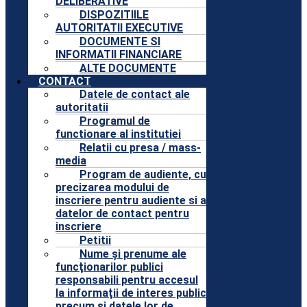
DELIBERATIVE
DISPOZITIILE
AUTORITATII EXECUTIVE
DOCUMENTE SI
INFORMATII FINANCIARE
ALTE DOCUMENTE
CONTACT
Datele de contact ale
autoritatii
Programul de
functionare al institutiei
Relatii cu presa / mass-
media
Program de audiente, cu
precizarea modului de
inscriere pentru audiente si a
datelor de contact pentru
inscriere
Petitii
Nume şi prenume ale
funcţionarilor publici
responsabili pentru accesul
la informaţii de interes public
precum şi datele lor de