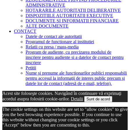
ADMINISTRATIVE
HOTARARILE AUTORITATII DELIBERATIVE
DISPOZITIILE AUTORITATII EXECUTIVE
DOCUMENTE SI INFORMATII FINANCIARE
ALTE DOCUMENTE
CONTACT
Datele de contact ale autoritatii
Programul de functionare al institutiei
Relatii cu presa / mass-media
Program de audiente, cu precizarea modului de
inscriere pentru audiente si a datelor de contact pentru
inscriere
Petitii
Nume şi prenume ale funcţionarilor publici responsabili
pentru accesul la informaţii de interes public precum şi
datele lor de contact (adresă de e-mail, telefon).
Acest site foloseşte cookies. Navigând în continuare vă exprimaţi
acordul asupra folosirii cookie-urilor.
Detalii
Sunt de acord
The cookie settings on this website are set to "allow cookies" to give
you the best browsing experience possible. If you continue to use
this website without changing your cookie settings or you click
"Accept" below then you are consenting to this.