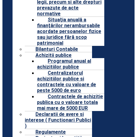
legii, precum si alte drepturi
prevazute de acte
normative
Situaţia anuală a
finanţărilor nerambursabile
acordate persoanelor fizice
sau juridice fără scop
patrimonial
Bilanturi Contabile
Achizitii publice
Programul anual al
achizitiilor publice
Centralizatorul
achizitiilor publice si
contractele cu valoare de
peste 5000 de euro
Contractele de achizitie
publica cu o valoare totala
mai mare de 5000 EUR
Declaratii de avere si
interese ( Functionari Publici
)
Regulamente