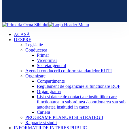
ACASĂ
DESPRE
Legislatie
Conducerea
Primar
Viceprimar
Secretar general
Agenda conducerii conform standardelor RUTI
Organizare
Compartimente
Regulament de organizare si functionare ROF
Organigrama
Lista si datele de contact ale institutiilor care
functionarea in subordinea / coordonarea sau sub
autoritatea institutiei in cauza
Cariera
PROGRAME PLANURI SI STRATEGII
Rapoarte si studii
INFORMAȚII DE INTERES PUBLIC