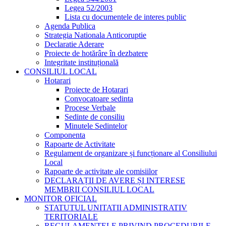
Legea 52/2003
Lista cu documentele de interes public
Agenda Publica
Strategia Nationala Anticoruptie
Declaratie Aderare
Proiecte de hotărâre în dezbatere
Integritate instituțională
CONSILIUL LOCAL
Hotarari
Proiecte de Hotarari
Convocatoare sedinta
Procese Verbale
Sedinte de consiliu
Minutele Sedintelor
Componenta
Rapoarte de Activitate
Regulament de organizare și funcționare al Consiliului
Local
Rapoarte de activitate ale comisiilor
DECLARAȚII DE AVERE ȘI INTERESE
MEMBRII CONSILIUL LOCAL
MONITOR OFICIAL
STATUTUL UNITATII ADMINISTRATIV
TERITORIALE
REGULAMENTELE PRIVIND PROCEDURILE