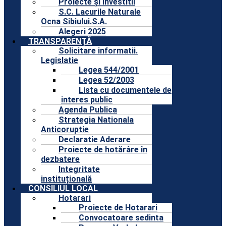
Proiecte și Investitii
S.C. Lacurile Naturale
Ocna Sibiului.S.A.
Alegeri 2025
TRANSPARENȚĂ
Solicitare informatii.
Legislatie
Legea 544/2001
Legea 52/2003
Lista cu documentele de
interes public
Agenda Publica
Strategia Nationala
Anticoruptie
Declaratie Aderare
Proiecte de hotărâre în
dezbatere
Integritate
instituțională
CONSILIUL LOCAL
Hotarari
Proiecte de Hotarari
Convocatoare sedinta