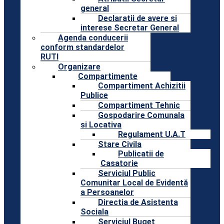
general
Declaratii de avere si
interese Secretar General
Agenda conducerii
conform standardelor
RUTI
Organizare
Compartimente
Compartiment Achizitii
Publice
Compartiment Tehnic
Gospodarire Comunala
si Locativa
Regulament U.A.T
Stare Civila
Publicatii de
Casatorie
Serviciul Public
Comunitar Local de Evidentă
a Persoanelor
Directia de Asistenta
Sociala
Serviciul Buget