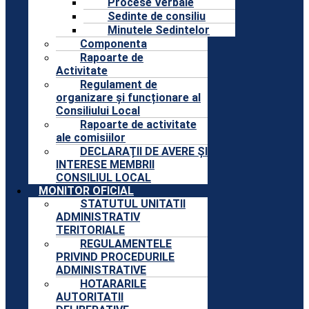
Procese Verbale
Sedinte de consiliu
Minutele Sedintelor
Componenta
Rapoarte de
Activitate
Regulament de
organizare și funcționare al
Consiliului Local
Rapoarte de activitate
ale comisiilor
DECLARAȚII DE AVERE ȘI
INTERESE MEMBRII
CONSILIUL LOCAL
MONITOR OFICIAL
STATUTUL UNITATII
ADMINISTRATIV
TERITORIALE
REGULAMENTELE
PRIVIND PROCEDURILE
ADMINISTRATIVE
HOTARARILE
AUTORITATII