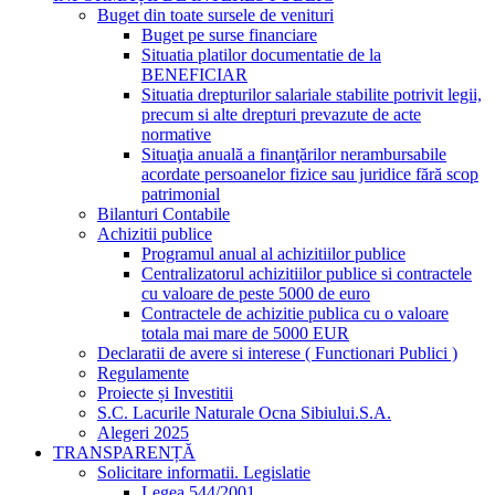
Buget din toate sursele de venituri
Buget pe surse financiare
Situatia platilor documentatie de la
BENEFICIAR
Situatia drepturilor salariale stabilite potrivit legii,
precum si alte drepturi prevazute de acte
normative
Situaţia anuală a finanţărilor nerambursabile
acordate persoanelor fizice sau juridice fără scop
patrimonial
Bilanturi Contabile
Achizitii publice
Programul anual al achizitiilor publice
Centralizatorul achizitiilor publice si contractele
cu valoare de peste 5000 de euro
Contractele de achizitie publica cu o valoare
totala mai mare de 5000 EUR
Declaratii de avere si interese ( Functionari Publici )
Regulamente
Proiecte și Investitii
S.C. Lacurile Naturale Ocna Sibiului.S.A.
Alegeri 2025
TRANSPARENȚĂ
Solicitare informatii. Legislatie
Legea 544/2001