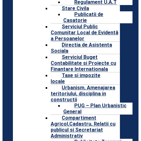
Regulament U.A.T
Stare Civila
Publicatii de
Casatorie
Serviciul Public
Comunitar Local de Evidentă
a Persoanelor
Directia de Asistenta
Sociala
Serviciul Buget
Contabilitate si Proiecte cu
Finantare Internationala
Taxe si impozite
locale
Urbanism, Amenajarea
teritoriului, disciplina in
constructii
PUG – Plan Urbanistic
General
Compartiment
Agricol,Cadastru, Relatii cu
publicul si Secretariat
Administrativ