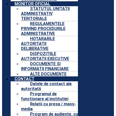
MONITOR OFICIAL
STATUTUL UNITATII
ADMINISTRATIV
TERITORIALE
REGULAMENTELE
PRIVIND PROCEDURILE
ADMINISTRATIVE
HOTARARILE
AUTORITATII
DELIBERATIVE
DISPOZITIILE
AUTORITATII EXECUTIVE
DOCUMENTE SI
INFORMATII FINANCIARE
ALTE DOCUMENTE
CONTACT
Datele de contact ale
autoritatii
Programul de
functionare al institutiei
Relatii cu presa / mass-
media
Program de audiente, cu