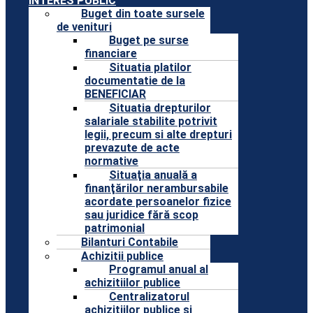
INTERES PUBLIC
Buget din toate sursele
de venituri
Buget pe surse
financiare
Situatia platilor
documentatie de la
BENEFICIAR
Situatia drepturilor
salariale stabilite potrivit
legii, precum si alte drepturi
prevazute de acte
normative
Situaţia anuală a
finanţărilor nerambursabile
acordate persoanelor fizice
sau juridice fără scop
patrimonial
Bilanturi Contabile
Achizitii publice
Programul anual al
achizitiilor publice
Centralizatorul
achizitiilor publice si