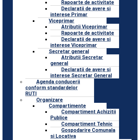
Rapoarte de activitate
Declaratii de avere si
interese Primar
Viceprimar
Atributii Viceprimar
Rapoarte de activitate
Declaratii de avere si
interese Viceprimar
Secretar general
Atributii Secretar
general
Declaratii de avere si
interese Secretar General
Agenda conducerii
conform standardelor
RUTI
Organizare
Compartimente
Compartiment Achizitii
Publice
Compartiment Tehnic
Gospodarire Comunala
si Locativa