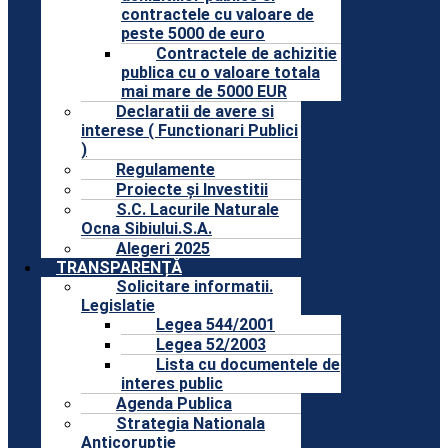
contractele cu valoare de
peste 5000 de euro
Contractele de achizitie
publica cu o valoare totala
mai mare de 5000 EUR
Declaratii de avere si
interese ( Functionari Publici
)
Regulamente
Proiecte și Investitii
S.C. Lacurile Naturale
Ocna Sibiului.S.A.
Alegeri 2025
TRANSPARENȚĂ
Solicitare informatii.
Legislatie
Legea 544/2001
Legea 52/2003
Lista cu documentele de
interes public
Agenda Publica
Strategia Nationala
Anticoruptie