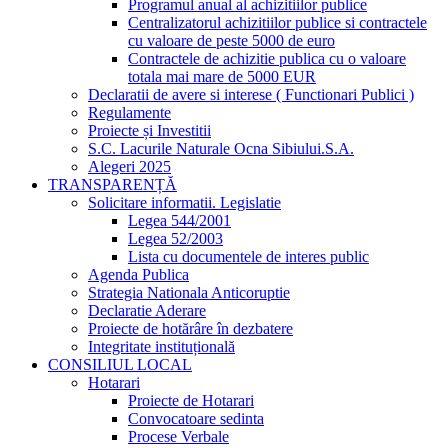
Programul anual al achizitiilor publice
Centralizatorul achizitiilor publice si contractele
cu valoare de peste 5000 de euro
Contractele de achizitie publica cu o valoare
totala mai mare de 5000 EUR
Declaratii de avere si interese ( Functionari Publici )
Regulamente
Proiecte și Investitii
S.C. Lacurile Naturale Ocna Sibiului.S.A.
Alegeri 2025
TRANSPARENȚĂ
Solicitare informatii. Legislatie
Legea 544/2001
Legea 52/2003
Lista cu documentele de interes public
Agenda Publica
Strategia Nationala Anticoruptie
Declaratie Aderare
Proiecte de hotărâre în dezbatere
Integritate instituțională
CONSILIUL LOCAL
Hotarari
Proiecte de Hotarari
Convocatoare sedinta
Procese Verbale