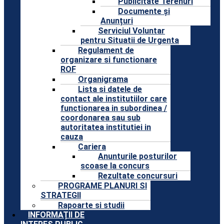
Publicitate Terenuri
Documente și
Anunțuri
Serviciul Voluntar
pentru Situatii de Urgenta
Regulament de
organizare si functionare
ROF
Organigrama
Lista si datele de
contact ale institutiilor care
functionarea in subordinea /
coordonarea sau sub
autoritatea institutiei in
cauza
Cariera
Anunturile posturilor
scoase la concurs
Rezultate concursuri
PROGRAME PLANURI SI
STRATEGII
Rapoarte si studii
INFORMAȚII DE