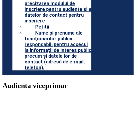
precizarea modului de
inscriere pentru audiente si a
datelor de contact pentru
inscriere
Petitii
Nume şi prenume ale
funcţionarilor publici
responsabili pentru accesul
la informaţii de interes public
precum şi datele lor de
contact (adresă de e-mail,
telefon).
Audienta viceprimar