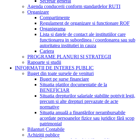
Secretar general
Agenda conducerii conform standardelor RUTI
Organizare
Compartimente
Regulament de organizare si functionare ROF
Organigrama
Lista si datele de contact ale institutiilor care
functionarea in subordinea / coordonarea sau sub
autoritatea institutiei in cauza
Cariera
PROGRAME PLANURI SI STRATEGII
Rapoarte si studii
INFORMAȚII DE INTERES PUBLIC
Buget din toate sursele de venituri
Buget pe surse financiare
Situatia platilor documentatie de la
BENEFICIAR
Situatia drepturilor salariale stabilite potrivit legii,
precum si alte drepturi prevazute de acte
normative
Situaţia anuală a finanţărilor nerambursabile
acordate persoanelor fizice sau juridice fără scop
patrimonial
Bilanturi Contabile
Achizitii publice