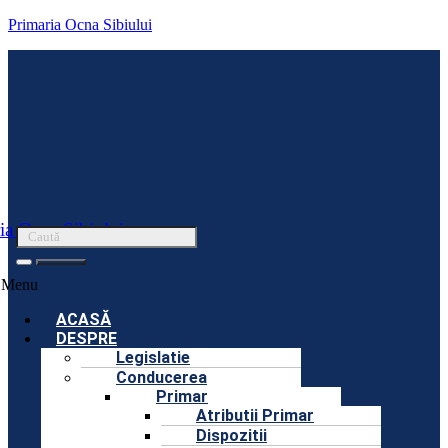
Primaria Ocna Sibiului
ia Ocna Sibiului
Menu
ACASĂ
DESPRE
Legislatie
Conducerea
Primar
Atributii Primar
Dispozitii