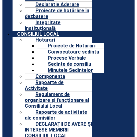
Declaratie Aderare
Proiecte de hotărâre în
dezbatere
Integritate
instituțională
CONSILIUL LOCAL
Hotarari
Proiecte de Hotarari
Convocatoare sedinta
Procese Verbale
Sedinte de consiliu
Minutele Sedintelor
Componenta
Rapoarte de
Activitate
Regulament de
organizare și funcționare al
Consiliului Local
Rapoarte de activitate
ale comisiilor
DECLARAȚII DE AVERE ȘI
INTERESE MEMBRII
CONSILIUL LOCAL