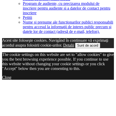
Program de audiente, cu precizarea modului de
inscriere pentru audiente si a datelor de contact pentru
inscriere
Petitii
Nume şi prenume ale funcţionarilor publici responsabili
pentru accesul la informaţii de interes public precum şi
datele lor de contact (adresă de e-mail, telefon).
Acest site foloseşte cookies. Navigând în continuare vă exprimaţi
acordul asupra folosirii cookie-urilor.
Detalii
Sunt de acord
The cookie settings on this website are set to "allow cookies" to give
you the best browsing experience possible. If you continue to use
this website without changing your cookie settings or you click
"Accept" below then you are consenting to this.
Close