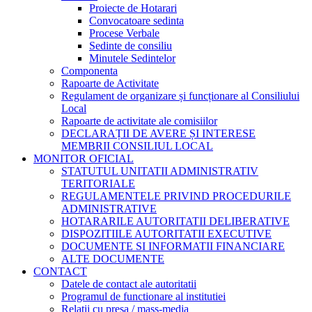
Proiecte de Hotarari
Convocatoare sedinta
Procese Verbale
Sedinte de consiliu
Minutele Sedintelor
Componenta
Rapoarte de Activitate
Regulament de organizare și funcționare al Consiliului
Local
Rapoarte de activitate ale comisiilor
DECLARAȚII DE AVERE ȘI INTERESE
MEMBRII CONSILIUL LOCAL
MONITOR OFICIAL
STATUTUL UNITATII ADMINISTRATIV
TERITORIALE
REGULAMENTELE PRIVIND PROCEDURILE
ADMINISTRATIVE
HOTARARILE AUTORITATII DELIBERATIVE
DISPOZITIILE AUTORITATII EXECUTIVE
DOCUMENTE SI INFORMATII FINANCIARE
ALTE DOCUMENTE
CONTACT
Datele de contact ale autoritatii
Programul de functionare al institutiei
Relatii cu presa / mass-media