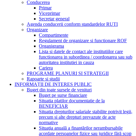
Conducerea
Primar
Viceprimar
Secretar general
Agenda conducerii conform standardelor RUTI
Organizare
Compartimente
Regulament de organizare si functionare ROF
Organigrama
Lista si datele de contact ale institutiilor care
functionarea in subordinea / coordonarea sau sub
autoritatea institutiei in cauza
Cariera
PROGRAME PLANURI SI STRATEGII
Rapoarte si studii
INFORMAȚII DE INTERES PUBLIC
Buget din toate sursele de venituri
Buget pe surse financiare
Situatia platilor documentatie de la
BENEFICIAR
Situatia drepturilor salariale stabilite potrivit legii,
precum si alte drepturi prevazute de acte
normative
Situaţia anuală a finanţărilor nerambursabile
acordate persoanelor fizice sau juridice fără scop