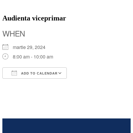
Audienta viceprimar
WHEN
martie 29, 2024
8:00 am - 10:00 am
ADD TO CALENDAR
Download ICS
Google Calendar
iCalendar
Office 365
Outlook Live