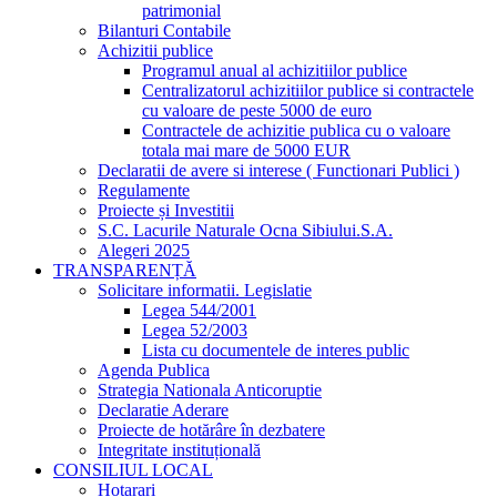
patrimonial
Bilanturi Contabile
Achizitii publice
Programul anual al achizitiilor publice
Centralizatorul achizitiilor publice si contractele
cu valoare de peste 5000 de euro
Contractele de achizitie publica cu o valoare
totala mai mare de 5000 EUR
Declaratii de avere si interese ( Functionari Publici )
Regulamente
Proiecte și Investitii
S.C. Lacurile Naturale Ocna Sibiului.S.A.
Alegeri 2025
TRANSPARENȚĂ
Solicitare informatii. Legislatie
Legea 544/2001
Legea 52/2003
Lista cu documentele de interes public
Agenda Publica
Strategia Nationala Anticoruptie
Declaratie Aderare
Proiecte de hotărâre în dezbatere
Integritate instituțională
CONSILIUL LOCAL
Hotarari