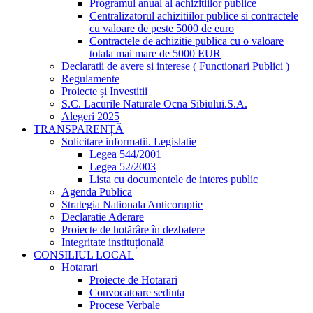
Programul anual al achizitiilor publice
Centralizatorul achizitiilor publice si contractele
cu valoare de peste 5000 de euro
Contractele de achizitie publica cu o valoare
totala mai mare de 5000 EUR
Declaratii de avere si interese ( Functionari Publici )
Regulamente
Proiecte și Investitii
S.C. Lacurile Naturale Ocna Sibiului.S.A.
Alegeri 2025
TRANSPARENȚĂ
Solicitare informatii. Legislatie
Legea 544/2001
Legea 52/2003
Lista cu documentele de interes public
Agenda Publica
Strategia Nationala Anticoruptie
Declaratie Aderare
Proiecte de hotărâre în dezbatere
Integritate instituțională
CONSILIUL LOCAL
Hotarari
Proiecte de Hotarari
Convocatoare sedinta
Procese Verbale