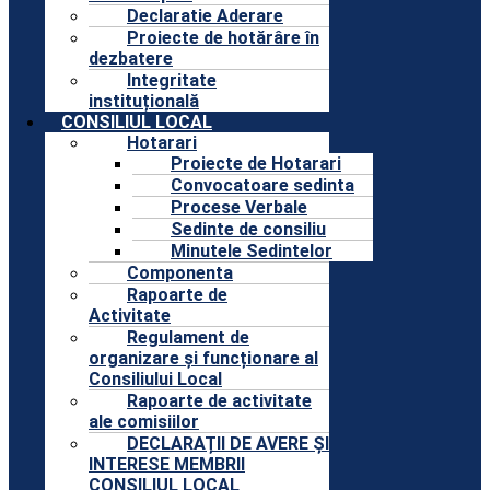
Declaratie Aderare
Proiecte de hotărâre în
dezbatere
Integritate
instituțională
CONSILIUL LOCAL
Hotarari
Proiecte de Hotarari
Convocatoare sedinta
Procese Verbale
Sedinte de consiliu
Minutele Sedintelor
Componenta
Rapoarte de
Activitate
Regulament de
organizare și funcționare al
Consiliului Local
Rapoarte de activitate
ale comisiilor
DECLARAȚII DE AVERE ȘI
INTERESE MEMBRII
CONSILIUL LOCAL