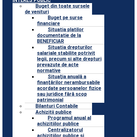
INTERES PUBLIC
Buget din toate sursele
de venituri
Buget pe surse
financiare
Situatia platilor
documentatie de la
BENEFICIAR
Situatia drepturilor
salariale stabilite potrivit
legii, precum si alte drepturi
prevazute de acte
normative
Situaţia anuală a
finanţărilor nerambursabile
acordate persoanelor fizice
sau juridice fără scop
patrimonial
Bilanturi Contabile
Achizitii publice
Programul anual al
achizitiilor publice
Centralizatorul
achizitiilor publice si