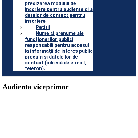
precizarea modului de
inscriere pentru audiente si a
datelor de contact pentru
inscriere
Petitii
Nume şi prenume ale
funcţionarilor publici
responsabili pentru accesul
la informaţii de interes public
precum şi datele lor de
contact (adresă de e-mail,
telefon).
Audienta viceprimar