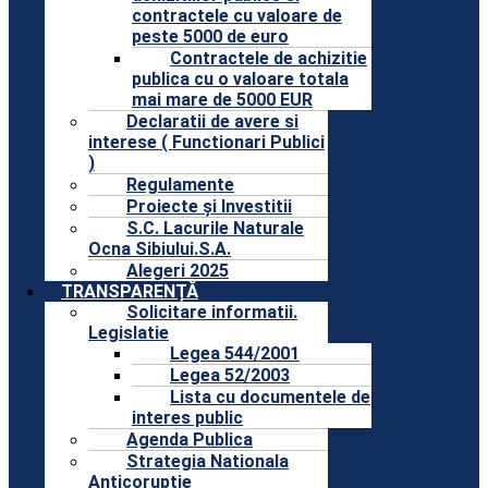
contractele cu valoare de
peste 5000 de euro
Contractele de achizitie
publica cu o valoare totala
mai mare de 5000 EUR
Declaratii de avere si
interese ( Functionari Publici
)
Regulamente
Proiecte și Investitii
S.C. Lacurile Naturale
Ocna Sibiului.S.A.
Alegeri 2025
TRANSPARENȚĂ
Solicitare informatii.
Legislatie
Legea 544/2001
Legea 52/2003
Lista cu documentele de
interes public
Agenda Publica
Strategia Nationala
Anticoruptie