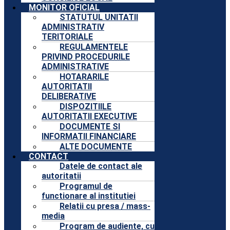
MONITOR OFICIAL
STATUTUL UNITATII
ADMINISTRATIV
TERITORIALE
REGULAMENTELE
PRIVIND PROCEDURILE
ADMINISTRATIVE
HOTARARILE
AUTORITATII
DELIBERATIVE
DISPOZITIILE
AUTORITATII EXECUTIVE
DOCUMENTE SI
INFORMATII FINANCIARE
ALTE DOCUMENTE
CONTACT
Datele de contact ale
autoritatii
Programul de
functionare al institutiei
Relatii cu presa / mass-
media
Program de audiente, cu