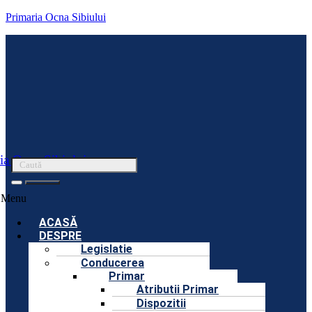
Primaria Ocna Sibiului
ia Ocna Sibiului
Menu
ACASĂ
DESPRE
Legislatie
Conducerea
Primar
Atributii Primar
Dispozitii