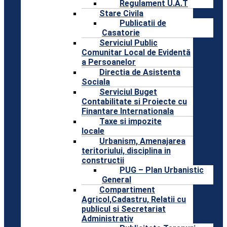
Regulament U.A.T
Stare Civila
Publicatii de
Casatorie
Serviciul Public
Comunitar Local de Evidentă
a Persoanelor
Directia de Asistenta
Sociala
Serviciul Buget
Contabilitate si Proiecte cu
Finantare Internationala
Taxe si impozite
locale
Urbanism, Amenajarea
teritoriului, disciplina in
constructii
PUG – Plan Urbanistic
General
Compartiment
Agricol,Cadastru, Relatii cu
publicul si Secretariat
Administrativ