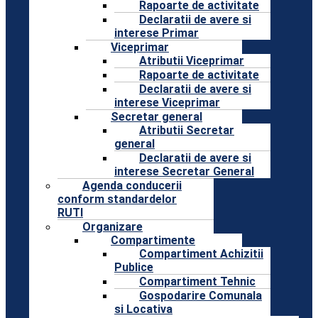
Rapoarte de activitate
Declaratii de avere si
interese Primar
Viceprimar
Atributii Viceprimar
Rapoarte de activitate
Declaratii de avere si
interese Viceprimar
Secretar general
Atributii Secretar
general
Declaratii de avere si
interese Secretar General
Agenda conducerii
conform standardelor
RUTI
Organizare
Compartimente
Compartiment Achizitii
Publice
Compartiment Tehnic
Gospodarire Comunala
si Locativa