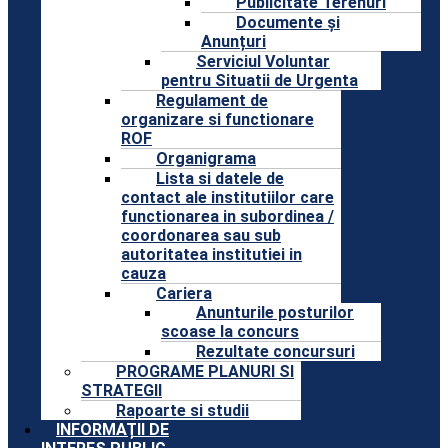
Publicitate Terenuri
Documente și
Anunțuri
Serviciul Voluntar
pentru Situatii de Urgenta
Regulament de
organizare si functionare
ROF
Organigrama
Lista si datele de
contact ale institutiilor care
functionarea in subordinea /
coordonarea sau sub
autoritatea institutiei in
cauza
Cariera
Anunturile posturilor
scoase la concurs
Rezultate concursuri
PROGRAME PLANURI SI
STRATEGII
Rapoarte si studii
INFORMAȚII DE