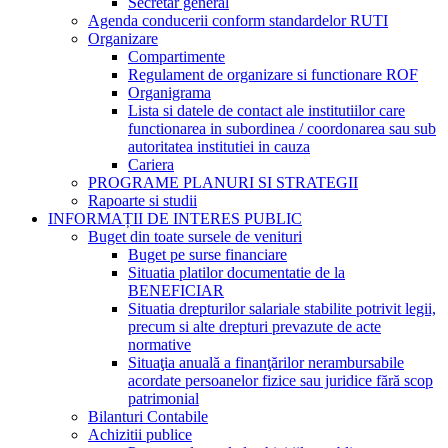
Secretar general
Agenda conducerii conform standardelor RUTI
Organizare
Compartimente
Regulament de organizare si functionare ROF
Organigrama
Lista si datele de contact ale institutiilor care
functionarea in subordinea / coordonarea sau sub
autoritatea institutiei in cauza
Cariera
PROGRAME PLANURI SI STRATEGII
Rapoarte si studii
INFORMAȚII DE INTERES PUBLIC
Buget din toate sursele de venituri
Buget pe surse financiare
Situatia platilor documentatie de la
BENEFICIAR
Situatia drepturilor salariale stabilite potrivit legii,
precum si alte drepturi prevazute de acte
normative
Situaţia anuală a finanţărilor nerambursabile
acordate persoanelor fizice sau juridice fără scop
patrimonial
Bilanturi Contabile
Achizitii publice