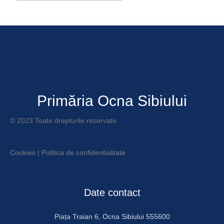
Download ICS
Google Calendar
Primăria Ocna Sibiului
© 2023 Toate drepturile rezervate
Cookies
|
Politica de confidentialitate
Date contact
Piața Traian 6, Ocna Sibiului 555600