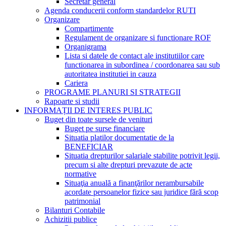
Secretar general
Agenda conducerii conform standardelor RUTI
Organizare
Compartimente
Regulament de organizare si functionare ROF
Organigrama
Lista si datele de contact ale institutiilor care
functionarea in subordinea / coordonarea sau sub
autoritatea institutiei in cauza
Cariera
PROGRAME PLANURI SI STRATEGII
Rapoarte si studii
INFORMAȚII DE INTERES PUBLIC
Buget din toate sursele de venituri
Buget pe surse financiare
Situatia platilor documentatie de la
BENEFICIAR
Situatia drepturilor salariale stabilite potrivit legii,
precum si alte drepturi prevazute de acte
normative
Situaţia anuală a finanţărilor nerambursabile
acordate persoanelor fizice sau juridice fără scop
patrimonial
Bilanturi Contabile
Achizitii publice