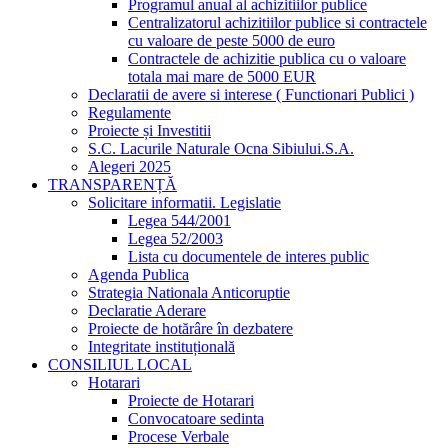
Programul anual al achizitiilor publice
Centralizatorul achizitiilor publice si contractele
cu valoare de peste 5000 de euro
Contractele de achizitie publica cu o valoare
totala mai mare de 5000 EUR
Declaratii de avere si interese ( Functionari Publici )
Regulamente
Proiecte și Investitii
S.C. Lacurile Naturale Ocna Sibiului.S.A.
Alegeri 2025
TRANSPARENȚĂ
Solicitare informatii. Legislatie
Legea 544/2001
Legea 52/2003
Lista cu documentele de interes public
Agenda Publica
Strategia Nationala Anticoruptie
Declaratie Aderare
Proiecte de hotărâre în dezbatere
Integritate instituțională
CONSILIUL LOCAL
Hotarari
Proiecte de Hotarari
Convocatoare sedinta
Procese Verbale