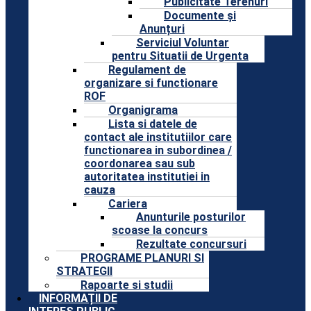
Publicitate Terenuri
Documente și
Anunțuri
Serviciul Voluntar
pentru Situatii de Urgenta
Regulament de
organizare si functionare
ROF
Organigrama
Lista si datele de
contact ale institutiilor care
functionarea in subordinea /
coordonarea sau sub
autoritatea institutiei in
cauza
Cariera
Anunturile posturilor
scoase la concurs
Rezultate concursuri
PROGRAME PLANURI SI
STRATEGII
Rapoarte si studii
INFORMAȚII DE