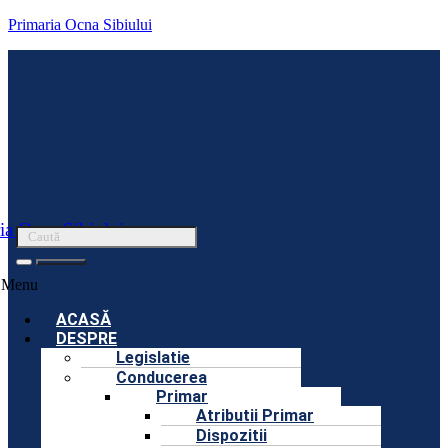
Primaria Ocna Sibiului
ia Ocna Sibiului
Menu
ACASĂ
DESPRE
Legislatie
Conducerea
Primar
Atributii Primar
Dispozitii