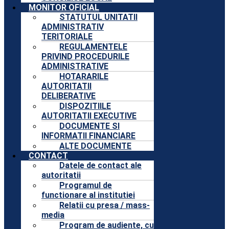
MONITOR OFICIAL
STATUTUL UNITATII
ADMINISTRATIV
TERITORIALE
REGULAMENTELE
PRIVIND PROCEDURILE
ADMINISTRATIVE
HOTARARILE
AUTORITATII
DELIBERATIVE
DISPOZITIILE
AUTORITATII EXECUTIVE
DOCUMENTE SI
INFORMATII FINANCIARE
ALTE DOCUMENTE
CONTACT
Datele de contact ale
autoritatii
Programul de
functionare al institutiei
Relatii cu presa / mass-
media
Program de audiente, cu