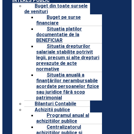
INTERES PUBLIC
Buget din toate sursele
de venituri
Buget pe surse
financiare
Situatia platilor
documentatie de la
BENEFICIAR
Situatia drepturilor
salariale stabilite potrivit
legii, precum si alte drepturi
prevazute de acte
normative
Situaţia anuală a
finanţărilor nerambursabile
acordate persoanelor fizice
sau juridice fără scop
patrimonial
Bilanturi Contabile
Achizitii publice
Programul anual al
achizitiilor publice
Centralizatorul
achizitiilor publice si