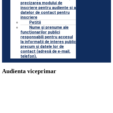
precizarea modului de
inscriere pentru audiente si a
datelor de contact pentru
inscriere
Petitii
Nume şi prenume ale
funcţionarilor publici
responsabili pentru accesul
la informaţii de interes public
precum şi datele lor de
contact (adresă de e-mail,
telefon).
Audienta viceprimar