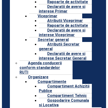
Rapoarte de activitate
Declaratii de avere si
interese Primar
Viceprimar
Atributii Viceprimar
Rapoarte de activitate
Declaratii de avere si
interese Viceprimar
Secretar general
Atributii Secretar
general
Declaratii de avere si
interese Secretar General
Agenda conducerii
conform standardelor
RUTI
Organizare
Compartimente
Compartiment Achizitii
Publice
Compartiment Tehnic
Gospodarire Comunala
si Locativa