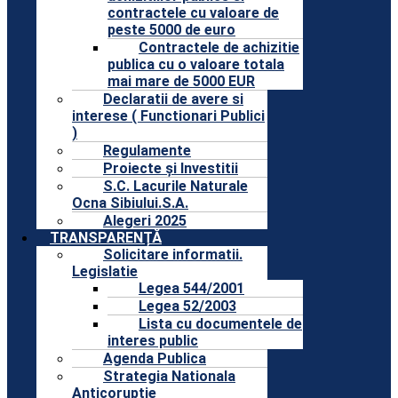
contractele cu valoare de
peste 5000 de euro
Contractele de achizitie
publica cu o valoare totala
mai mare de 5000 EUR
Declaratii de avere si
interese ( Functionari Publici
)
Regulamente
Proiecte și Investitii
S.C. Lacurile Naturale
Ocna Sibiului.S.A.
Alegeri 2025
TRANSPARENȚĂ
Solicitare informatii.
Legislatie
Legea 544/2001
Legea 52/2003
Lista cu documentele de
interes public
Agenda Publica
Strategia Nationala
Anticoruptie