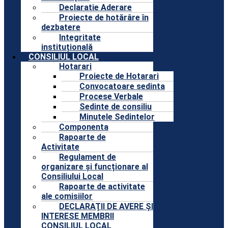
Declaratie Aderare
Proiecte de hotărâre în
dezbatere
Integritate
instituțională
CONSILIUL LOCAL
Hotarari
Proiecte de Hotarari
Convocatoare sedinta
Procese Verbale
Sedinte de consiliu
Minutele Sedintelor
Componenta
Rapoarte de
Activitate
Regulament de
organizare și funcționare al
Consiliului Local
Rapoarte de activitate
ale comisiilor
DECLARAȚII DE AVERE ȘI
INTERESE MEMBRII
CONSILIUL LOCAL