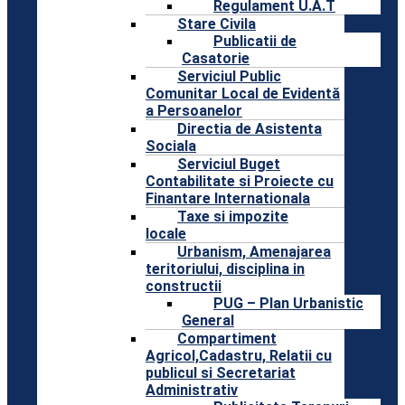
Regulament U.A.T
Stare Civila
Publicatii de
Casatorie
Serviciul Public
Comunitar Local de Evidentă
a Persoanelor
Directia de Asistenta
Sociala
Serviciul Buget
Contabilitate si Proiecte cu
Finantare Internationala
Taxe si impozite
locale
Urbanism, Amenajarea
teritoriului, disciplina in
constructii
PUG – Plan Urbanistic
General
Compartiment
Agricol,Cadastru, Relatii cu
publicul si Secretariat
Administrativ