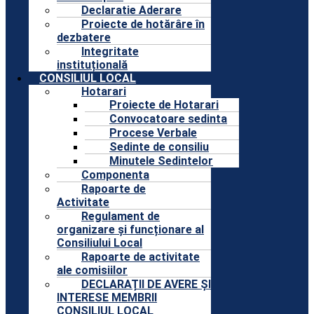
Declaratie Aderare
Proiecte de hotărâre în
dezbatere
Integritate
instituțională
CONSILIUL LOCAL
Hotarari
Proiecte de Hotarari
Convocatoare sedinta
Procese Verbale
Sedinte de consiliu
Minutele Sedintelor
Componenta
Rapoarte de
Activitate
Regulament de
organizare și funcționare al
Consiliului Local
Rapoarte de activitate
ale comisiilor
DECLARAȚII DE AVERE ȘI
INTERESE MEMBRII
CONSILIUL LOCAL