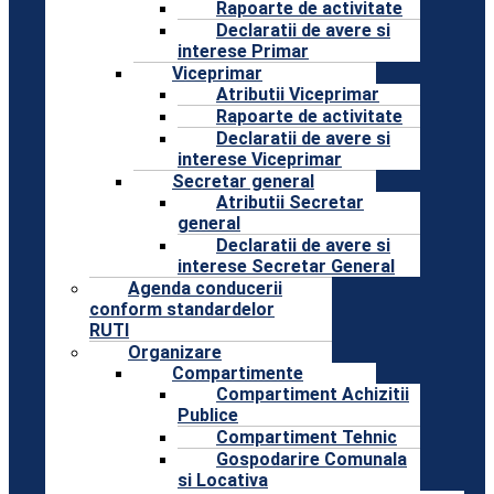
Rapoarte de activitate
Declaratii de avere si
interese Primar
Viceprimar
Atributii Viceprimar
Rapoarte de activitate
Declaratii de avere si
interese Viceprimar
Secretar general
Atributii Secretar
general
Declaratii de avere si
interese Secretar General
Agenda conducerii
conform standardelor
RUTI
Organizare
Compartimente
Compartiment Achizitii
Publice
Compartiment Tehnic
Gospodarire Comunala
si Locativa