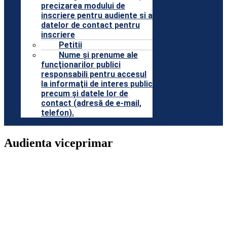
precizarea modului de
inscriere pentru audiente si a
datelor de contact pentru
inscriere
Petitii
Nume şi prenume ale
funcţionarilor publici
responsabili pentru accesul
la informaţii de interes public
precum şi datele lor de
contact (adresă de e-mail,
telefon).
Audienta viceprimar