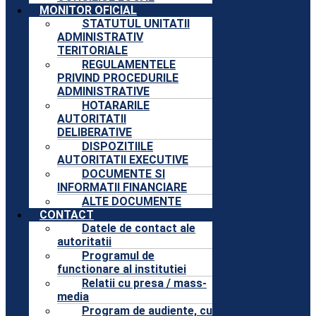
MONITOR OFICIAL
STATUTUL UNITATII
ADMINISTRATIV
TERITORIALE
REGULAMENTELE
PRIVIND PROCEDURILE
ADMINISTRATIVE
HOTARARILE
AUTORITATII
DELIBERATIVE
DISPOZITIILE
AUTORITATII EXECUTIVE
DOCUMENTE SI
INFORMATII FINANCIARE
ALTE DOCUMENTE
CONTACT
Datele de contact ale
autoritatii
Programul de
functionare al institutiei
Relatii cu presa / mass-
media
Program de audiente, cu