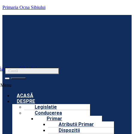
Primaria Ocna Sibiului
ia Ocna Sibiului
Menu
ACASĂ
DESPRE
Legislatie
Conducerea
Primar
Atributii Primar
Dispozitii