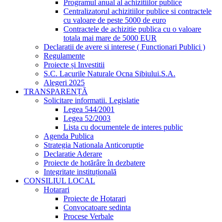
Programul anual al achizitiilor publice
Centralizatorul achizitiilor publice si contractele
cu valoare de peste 5000 de euro
Contractele de achizitie publica cu o valoare
totala mai mare de 5000 EUR
Declaratii de avere si interese ( Functionari Publici )
Regulamente
Proiecte și Investitii
S.C. Lacurile Naturale Ocna Sibiului.S.A.
Alegeri 2025
TRANSPARENȚĂ
Solicitare informatii. Legislatie
Legea 544/2001
Legea 52/2003
Lista cu documentele de interes public
Agenda Publica
Strategia Nationala Anticoruptie
Declaratie Aderare
Proiecte de hotărâre în dezbatere
Integritate instituțională
CONSILIUL LOCAL
Hotarari
Proiecte de Hotarari
Convocatoare sedinta
Procese Verbale