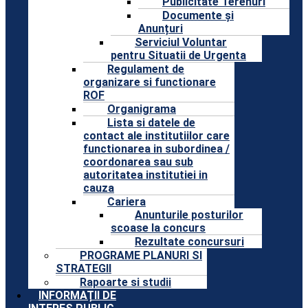
Publicitate Terenuri
Documente și
Anunțuri
Serviciul Voluntar
pentru Situatii de Urgenta
Regulament de
organizare si functionare
ROF
Organigrama
Lista si datele de
contact ale institutiilor care
functionarea in subordinea /
coordonarea sau sub
autoritatea institutiei in
cauza
Cariera
Anunturile posturilor
scoase la concurs
Rezultate concursuri
PROGRAME PLANURI SI
STRATEGII
Rapoarte si studii
INFORMAȚII DE