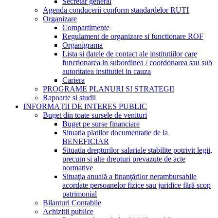
Secretar general
Agenda conducerii conform standardelor RUTI
Organizare
Compartimente
Regulament de organizare si functionare ROF
Organigrama
Lista si datele de contact ale institutiilor care
functionarea in subordinea / coordonarea sau sub
autoritatea institutiei in cauza
Cariera
PROGRAME PLANURI SI STRATEGII
Rapoarte si studii
INFORMAȚII DE INTERES PUBLIC
Buget din toate sursele de venituri
Buget pe surse financiare
Situatia platilor documentatie de la
BENEFICIAR
Situatia drepturilor salariale stabilite potrivit legii,
precum si alte drepturi prevazute de acte
normative
Situaţia anuală a finanţărilor nerambursabile
acordate persoanelor fizice sau juridice fără scop
patrimonial
Bilanturi Contabile
Achizitii publice