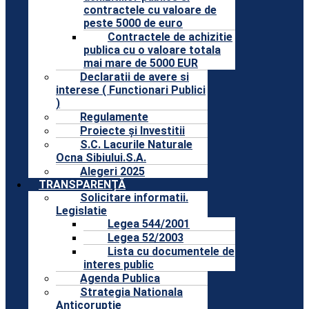
contractele cu valoare de
peste 5000 de euro
Contractele de achizitie
publica cu o valoare totala
mai mare de 5000 EUR
Declaratii de avere si
interese ( Functionari Publici
)
Regulamente
Proiecte și Investitii
S.C. Lacurile Naturale
Ocna Sibiului.S.A.
Alegeri 2025
TRANSPARENȚĂ
Solicitare informatii.
Legislatie
Legea 544/2001
Legea 52/2003
Lista cu documentele de
interes public
Agenda Publica
Strategia Nationala
Anticoruptie