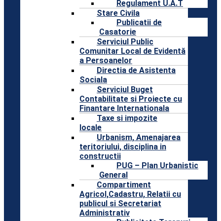
Regulament U.A.T
Stare Civila
Publicatii de
Casatorie
Serviciul Public
Comunitar Local de Evidentă
a Persoanelor
Directia de Asistenta
Sociala
Serviciul Buget
Contabilitate si Proiecte cu
Finantare Internationala
Taxe si impozite
locale
Urbanism, Amenajarea
teritoriului, disciplina in
constructii
PUG – Plan Urbanistic
General
Compartiment
Agricol,Cadastru, Relatii cu
publicul si Secretariat
Administrativ