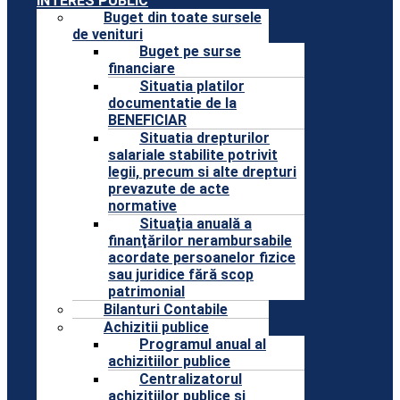
INTERES PUBLIC
Buget din toate sursele
de venituri
Buget pe surse
financiare
Situatia platilor
documentatie de la
BENEFICIAR
Situatia drepturilor
salariale stabilite potrivit
legii, precum si alte drepturi
prevazute de acte
normative
Situaţia anuală a
finanţărilor nerambursabile
acordate persoanelor fizice
sau juridice fără scop
patrimonial
Bilanturi Contabile
Achizitii publice
Programul anual al
achizitiilor publice
Centralizatorul
achizitiilor publice si