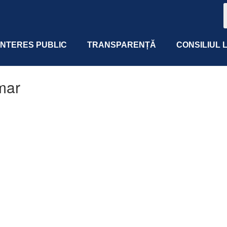
 INTERES PUBLIC
TRANSPARENȚĂ
CONSILIUL 
mar
 365
Outlook Live