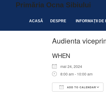
Primăria Ocna Sibiului
ACASĂ
DESPRE
INFORMAȚII DE
Audienta vicepri
WHEN
mai 24, 2024
8:00 am - 10:00 am
ADD TO CALENDAR
Download ICS
Google Calendar
iCalendar
Office