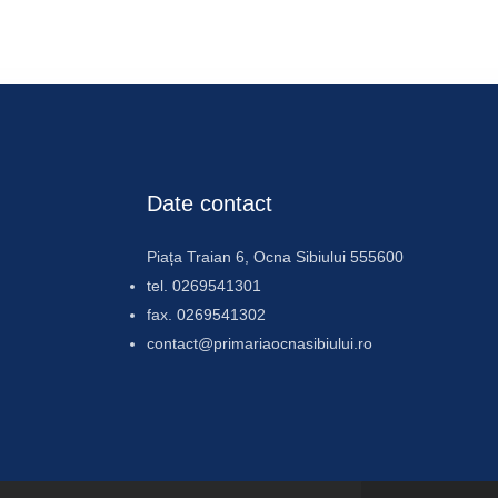
Date contact
Piața Traian 6, Ocna Sibiului 555600
tel. 0269541301
fax. 0269541302
contact@primariaocnasibiului.ro