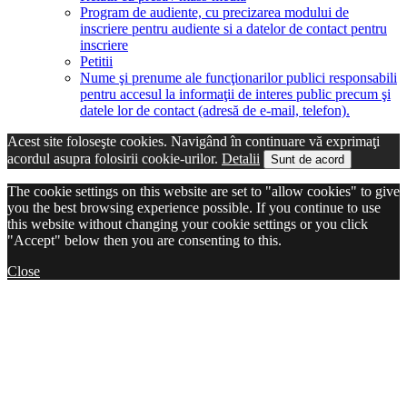
Program de audiente, cu precizarea modului de
inscriere pentru audiente si a datelor de contact pentru
inscriere
Petitii
Nume şi prenume ale funcţionarilor publici responsabili
pentru accesul la informaţii de interes public precum şi
datele lor de contact (adresă de e-mail, telefon).
Acest site foloseşte cookies. Navigând în continuare vă exprimaţi
acordul asupra folosirii cookie-urilor.
Detalii
Sunt de acord
The cookie settings on this website are set to "allow cookies" to give
you the best browsing experience possible. If you continue to use
this website without changing your cookie settings or you click
"Accept" below then you are consenting to this.
Close