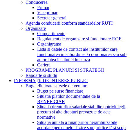
Conducerea
Primar
Viceprimar
Secretar general
Agenda conducerii conform standardelor RUTI
Organizare
Compartimente
Regulament de organizare si functionare ROF
Organigrama
Lista si datele de contact ale institutiilor care
functionarea in subordinea / coordonarea sau sub
autoritatea institutiei in cauza
Cariera
PROGRAME PLANURI SI STRATEGII
Rapoarte si studii
INFORMAȚII DE INTERES PUBLIC
Buget din toate sursele de venituri
Buget pe surse financiare
Situatia platilor documentatie de la
BENEFICIAR
Situatia drepturilor salariale stabilite potrivit legii,
precum si alte drepturi prevazute de acte
normative
Situaţia anuală a finanţărilor nerambursabile
acordate persoanelor fizice sau juridice fără scop