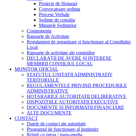
Proiecte de Hotarari
Convocatoare sedinta
Procese Verbale
Sedinte de consiliu
Minutele Sedintelor
Componenta
Rapoarte de Activitate
Regulament de organizare și funcționare al Consiliului
Local
Rapoarte de activitate ale comisiilor
DECLARAȚII DE AVERE ȘI INTERESE
MEMBRII CONSILIUL LOCAL
MONITOR OFICIAL
STATUTUL UNITATII ADMINISTRATIV
TERITORIALE
REGULAMENTELE PRIVIND PROCEDURILE
ADMINISTRATIVE
HOTARARILE AUTORITATII DELIBERATIVE
DISPOZITIILE AUTORITATII EXECUTIVE
DOCUMENTE SI INFORMATII FINANCIARE
ALTE DOCUMENTE
CONTACT
Datele de contact ale autoritatii
Programul de functionare al institutiei
Relatii cu presa / mass-media