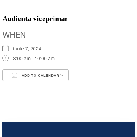
Audienta viceprimar
WHEN
iunie 7, 2024
8:00 am - 10:00 am
ADD TO CALENDAR
Download ICS
Google Calendar
iCalendar
Office 365
Outlook Live