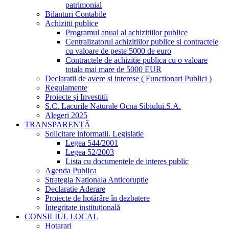
patrimonial
Bilanturi Contabile
Achizitii publice
Programul anual al achizitiilor publice
Centralizatorul achizitiilor publice si contractele
cu valoare de peste 5000 de euro
Contractele de achizitie publica cu o valoare
totala mai mare de 5000 EUR
Declaratii de avere si interese ( Functionari Publici )
Regulamente
Proiecte și Investitii
S.C. Lacurile Naturale Ocna Sibiului.S.A.
Alegeri 2025
TRANSPARENȚĂ
Solicitare informatii. Legislatie
Legea 544/2001
Legea 52/2003
Lista cu documentele de interes public
Agenda Publica
Strategia Nationala Anticoruptie
Declaratie Aderare
Proiecte de hotărâre în dezbatere
Integritate instituțională
CONSILIUL LOCAL
Hotarari