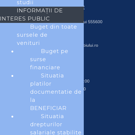
studii
Date contact
INFORMAȚII DE
INTERES PUBLIC
Piața Traian 6, Ocna Sibiului 555600
Buget din toate
tel. 0269541301
sursele de
fax. 0269541302
venituri
contact@primariaocnasibiului.ro
Buget pe
surse
Program
financiare
Situatia
Luni – Joi 07:00-15:00
platilor
Vineri 07:00-14:00
documentatie de
la
BENEFICIAR
Situatia
drepturilor
Acest site foloseşte cookies. Navigând în continuare vă exprimaţi
salariale stabilite