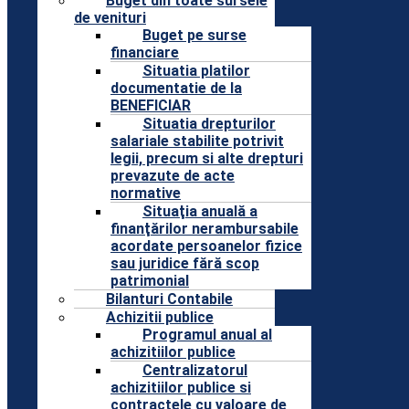
Buget din toate sursele
de venituri
Buget pe surse
financiare
Situatia platilor
documentatie de la
BENEFICIAR
Situatia drepturilor
salariale stabilite potrivit
legii, precum si alte drepturi
prevazute de acte
normative
Situaţia anuală a
finanţărilor nerambursabile
acordate persoanelor fizice
sau juridice fără scop
patrimonial
Bilanturi Contabile
Achizitii publice
Programul anual al
achizitiilor publice
Centralizatorul
achizitiilor publice si
contractele cu valoare de