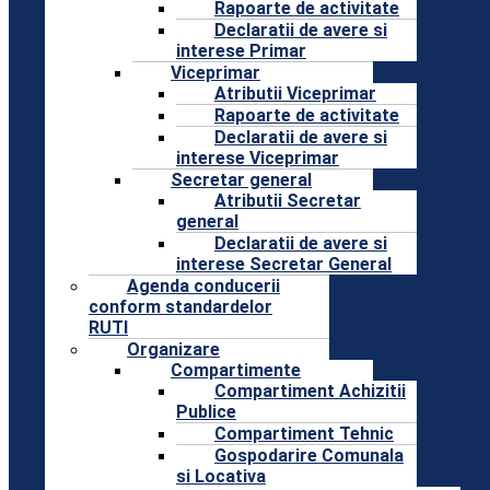
Rapoarte de activitate
Declaratii de avere si
interese Primar
Viceprimar
Atributii Viceprimar
Rapoarte de activitate
Declaratii de avere si
interese Viceprimar
Secretar general
Atributii Secretar
general
Declaratii de avere si
interese Secretar General
Agenda conducerii
conform standardelor
RUTI
Organizare
Compartimente
Compartiment Achizitii
Publice
Compartiment Tehnic
Gospodarire Comunala
si Locativa