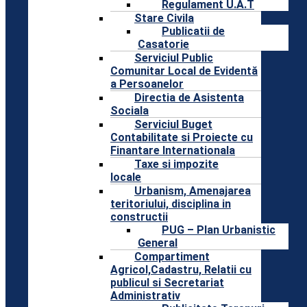
Regulament U.A.T
Stare Civila
Publicatii de
Casatorie
Serviciul Public
Comunitar Local de Evidentă
a Persoanelor
Directia de Asistenta
Sociala
Serviciul Buget
Contabilitate si Proiecte cu
Finantare Internationala
Taxe si impozite
locale
Urbanism, Amenajarea
teritoriului, disciplina in
constructii
PUG – Plan Urbanistic
General
Compartiment
Agricol,Cadastru, Relatii cu
publicul si Secretariat
Administrativ