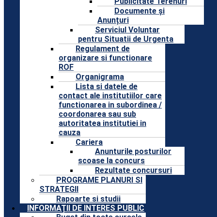
Publicitate Terenuri
Documente și
Anunțuri
Serviciul Voluntar
pentru Situatii de Urgenta
Regulament de
organizare si functionare
ROF
Organigrama
Lista si datele de
contact ale institutiilor care
functionarea in subordinea /
coordonarea sau sub
autoritatea institutiei in
cauza
Cariera
Anunturile posturilor
scoase la concurs
Rezultate concursuri
PROGRAME PLANURI SI
STRATEGII
Rapoarte si studii
INFORMAȚII DE INTERES PUBLIC