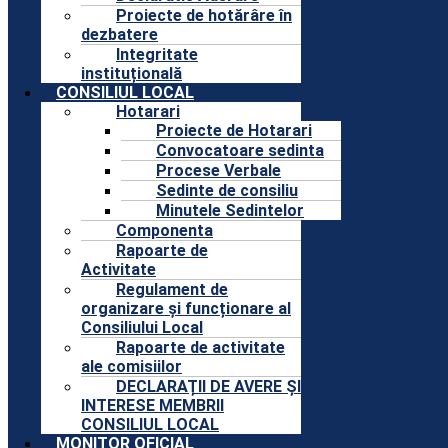
Proiecte de hotărâre în
dezbatere
Integritate
instituțională
CONSILIUL LOCAL
Hotarari
Proiecte de Hotarari
Convocatoare sedinta
Procese Verbale
Sedinte de consiliu
Minutele Sedintelor
Componenta
Rapoarte de
Activitate
Regulament de
organizare și funcționare al
Consiliului Local
Rapoarte de activitate
ale comisiilor
DECLARAȚII DE AVERE ȘI
INTERESE MEMBRII
CONSILIUL LOCAL
MONITOR OFICIAL