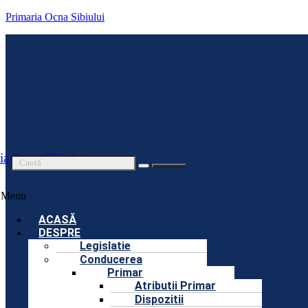
Primaria Ocna Sibiului
ia Ocna Sibiului
Menu
ACASĂ
DESPRE
Legislatie
Conducerea
Primar
Atributii Primar
Dispozitii