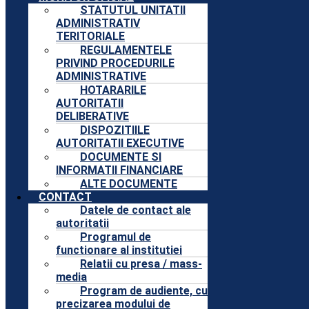
STATUTUL UNITATII
ADMINISTRATIV
TERITORIALE
REGULAMENTELE
PRIVIND PROCEDURILE
ADMINISTRATIVE
HOTARARILE
AUTORITATII
DELIBERATIVE
DISPOZITIILE
AUTORITATII EXECUTIVE
DOCUMENTE SI
INFORMATII FINANCIARE
ALTE DOCUMENTE
CONTACT
Datele de contact ale
autoritatii
Programul de
functionare al institutiei
Relatii cu presa / mass-
media
Program de audiente, cu
precizarea modului de