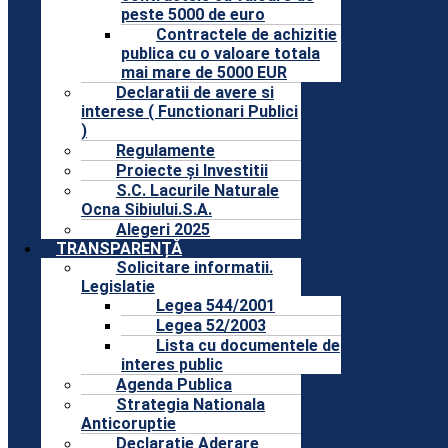
peste 5000 de euro
Contractele de achizitie
publica cu o valoare totala
mai mare de 5000 EUR
Declaratii de avere si
interese ( Functionari Publici
)
Regulamente
Proiecte și Investitii
S.C. Lacurile Naturale
Ocna Sibiului.S.A.
Alegeri 2025
TRANSPARENȚĂ
Solicitare informatii.
Legislatie
Legea 544/2001
Legea 52/2003
Lista cu documentele de
interes public
Agenda Publica
Strategia Nationala
Anticoruptie
Declaratie Aderare