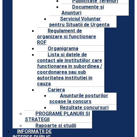
Publicitate Terenuri
Documente și
Anunțuri
Serviciul Voluntar
pentru Situatii de Urgenta
Regulament de
organizare si functionare
ROF
Organigrama
Lista si datele de
contact ale institutiilor care
functionarea in subordinea /
coordonarea sau sub
autoritatea institutiei in
cauza
Cariera
Anunturile posturilor
scoase la concurs
Rezultate concursuri
PROGRAME PLANURI SI
STRATEGII
Rapoarte si studii
INFORMAȚII DE