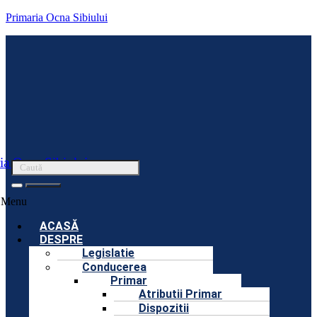
Primaria Ocna Sibiului
ia Ocna Sibiului
Menu
ACASĂ
DESPRE
Legislatie
Conducerea
Primar
Atributii Primar
Dispozitii