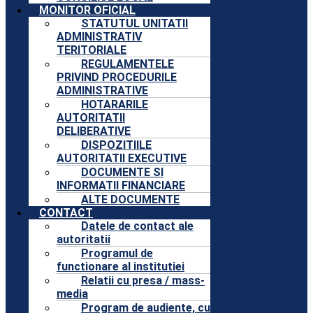
MONITOR OFICIAL
STATUTUL UNITATII
ADMINISTRATIV
TERITORIALE
REGULAMENTELE
PRIVIND PROCEDURILE
ADMINISTRATIVE
HOTARARILE
AUTORITATII
DELIBERATIVE
DISPOZITIILE
AUTORITATII EXECUTIVE
DOCUMENTE SI
INFORMATII FINANCIARE
ALTE DOCUMENTE
CONTACT
Datele de contact ale
autoritatii
Programul de
functionare al institutiei
Relatii cu presa / mass-
media
Program de audiente, cu