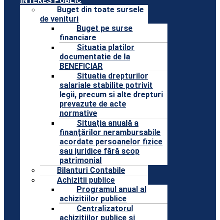
INTERES PUBLIC
Buget din toate sursele
de venituri
Buget pe surse
financiare
Situatia platilor
documentatie de la
BENEFICIAR
Situatia drepturilor
salariale stabilite potrivit
legii, precum si alte drepturi
prevazute de acte
normative
Situaţia anuală a
finanţărilor nerambursabile
acordate persoanelor fizice
sau juridice fără scop
patrimonial
Bilanturi Contabile
Achizitii publice
Programul anual al
achizitiilor publice
Centralizatorul
achizitiilor publice si