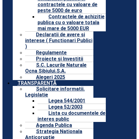
contractele cu valoare de
peste 5000 de euro
Contractele de achizitie
publica cu o valoare totala
mai mare de 5000 EUR
Declaratii de avere si
interese ( Functionari Publici
)
Regulamente
Proiecte și Investitii
S.C. Lacurile Naturale
Ocna Sibiului.S.A.
Alegeri 2025
TRANSPARENȚĂ
Solicitare informatii.
Legislatie
Legea 544/2001
Legea 52/2003
Lista cu documentele de
interes public
Agenda Publica
Strategia Nationala
Anticoruptie