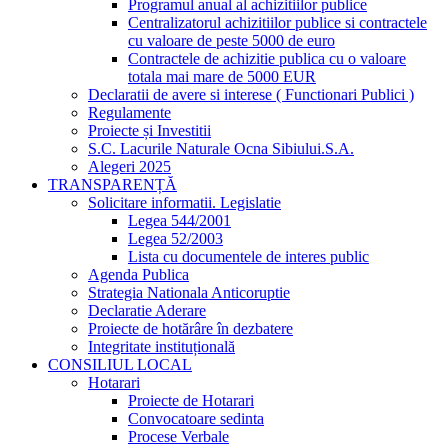
Programul anual al achizitiilor publice
Centralizatorul achizitiilor publice si contractele
cu valoare de peste 5000 de euro
Contractele de achizitie publica cu o valoare
totala mai mare de 5000 EUR
Declaratii de avere si interese ( Functionari Publici )
Regulamente
Proiecte și Investitii
S.C. Lacurile Naturale Ocna Sibiului.S.A.
Alegeri 2025
TRANSPARENȚĂ
Solicitare informatii. Legislatie
Legea 544/2001
Legea 52/2003
Lista cu documentele de interes public
Agenda Publica
Strategia Nationala Anticoruptie
Declaratie Aderare
Proiecte de hotărâre în dezbatere
Integritate instituțională
CONSILIUL LOCAL
Hotarari
Proiecte de Hotarari
Convocatoare sedinta
Procese Verbale