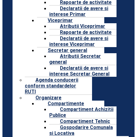
Rapoarte de activitate
Declaratii de avere si
interese Primar
Viceprimar
Atributii Viceprimar
Rapoarte de activitate
Declaratii de avere si
interese Viceprimar
Secretar general
Atributii Secretar
general
Declaratii de avere si
interese Secretar General
Agenda conducerii
conform standardelor
RUTI
Organizare
Compartimente
Compartiment Achizitii
Publice
Compartiment Tehnic
Gospodarire Comunala
si Locativa