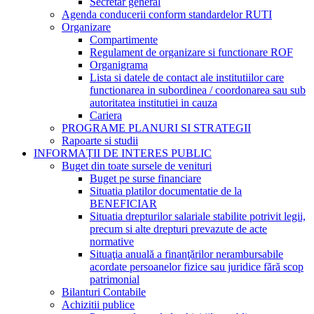
Secretar general
Agenda conducerii conform standardelor RUTI
Organizare
Compartimente
Regulament de organizare si functionare ROF
Organigrama
Lista si datele de contact ale institutiilor care
functionarea in subordinea / coordonarea sau sub
autoritatea institutiei in cauza
Cariera
PROGRAME PLANURI SI STRATEGII
Rapoarte si studii
INFORMAȚII DE INTERES PUBLIC
Buget din toate sursele de venituri
Buget pe surse financiare
Situatia platilor documentatie de la
BENEFICIAR
Situatia drepturilor salariale stabilite potrivit legii,
precum si alte drepturi prevazute de acte
normative
Situaţia anuală a finanţărilor nerambursabile
acordate persoanelor fizice sau juridice fără scop
patrimonial
Bilanturi Contabile
Achizitii publice