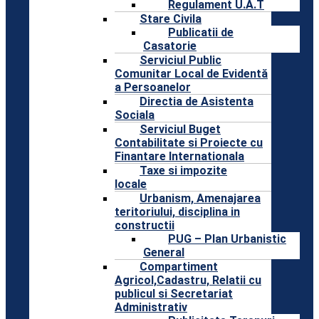
Regulament U.A.T
Stare Civila
Publicatii de
Casatorie
Serviciul Public
Comunitar Local de Evidentă
a Persoanelor
Directia de Asistenta
Sociala
Serviciul Buget
Contabilitate si Proiecte cu
Finantare Internationala
Taxe si impozite
locale
Urbanism, Amenajarea
teritoriului, disciplina in
constructii
PUG – Plan Urbanistic
General
Compartiment
Agricol,Cadastru, Relatii cu
publicul si Secretariat
Administrativ