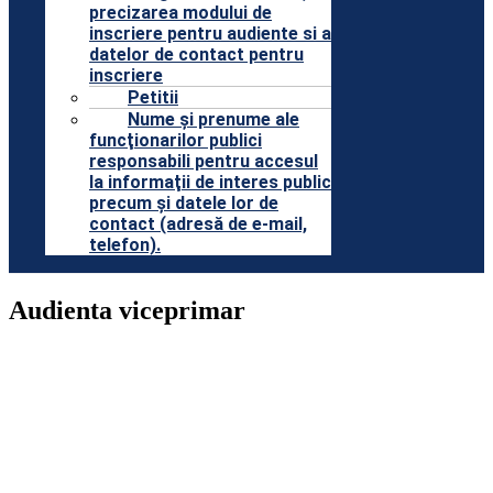
precizarea modului de
inscriere pentru audiente si a
datelor de contact pentru
inscriere
Petitii
Nume şi prenume ale
funcţionarilor publici
responsabili pentru accesul
la informaţii de interes public
precum şi datele lor de
contact (adresă de e-mail,
telefon).
Audienta viceprimar