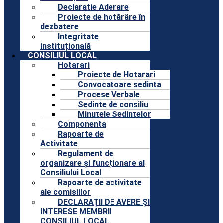
Declaratie Aderare
Proiecte de hotărâre în
dezbatere
Integritate
instituțională
CONSILIUL LOCAL
Hotarari
Proiecte de Hotarari
Convocatoare sedinta
Procese Verbale
Sedinte de consiliu
Minutele Sedintelor
Componenta
Rapoarte de
Activitate
Regulament de
organizare și funcționare al
Consiliului Local
Rapoarte de activitate
ale comisiilor
DECLARAȚII DE AVERE ȘI
INTERESE MEMBRII
CONSILIUL LOCAL