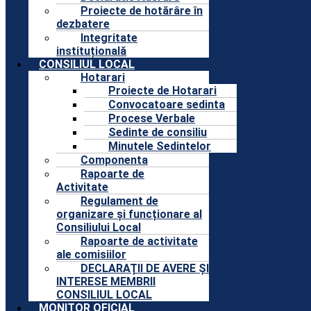
Proiecte de hotărâre în
dezbatere
Integritate
instituțională
CONSILIUL LOCAL
Hotarari
Proiecte de Hotarari
Convocatoare sedinta
Procese Verbale
Sedinte de consiliu
Minutele Sedintelor
Componenta
Rapoarte de
Activitate
Regulament de
organizare și funcționare al
Consiliului Local
Rapoarte de activitate
ale comisiilor
DECLARAȚII DE AVERE ȘI
INTERESE MEMBRII
CONSILIUL LOCAL
MONITOR OFICIAL