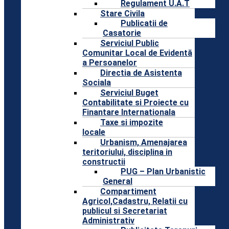
Regulament U.A.T
Stare Civila
Publicatii de
Casatorie
Serviciul Public
Comunitar Local de Evidentă
a Persoanelor
Directia de Asistenta
Sociala
Serviciul Buget
Contabilitate si Proiecte cu
Finantare Internationala
Taxe si impozite
locale
Urbanism, Amenajarea
teritoriului, disciplina in
constructii
PUG – Plan Urbanistic
General
Compartiment
Agricol,Cadastru, Relatii cu
publicul si Secretariat
Administrativ