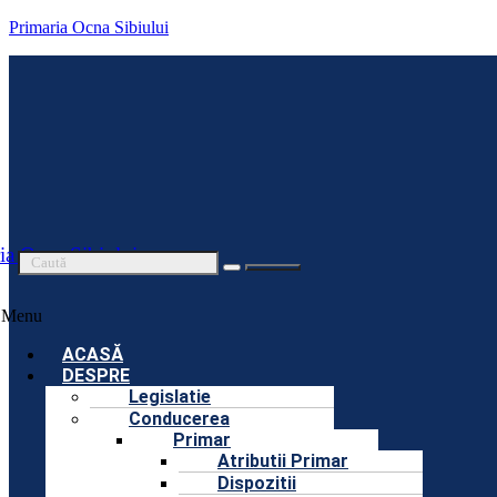
Primaria Ocna Sibiului
ia Ocna Sibiului
Menu
ACASĂ
DESPRE
Legislatie
Conducerea
Primar
Atributii Primar
Dispozitii