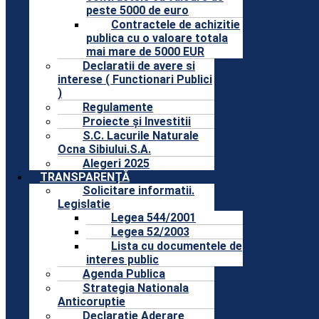
peste 5000 de euro
Contractele de achizitie
publica cu o valoare totala
mai mare de 5000 EUR
Declaratii de avere si
interese ( Functionari Publici
)
Regulamente
Proiecte și Investitii
S.C. Lacurile Naturale
Ocna Sibiului.S.A.
Alegeri 2025
TRANSPARENȚĂ
Solicitare informatii.
Legislatie
Legea 544/2001
Legea 52/2003
Lista cu documentele de
interes public
Agenda Publica
Strategia Nationala
Anticoruptie
Declaratie Aderare