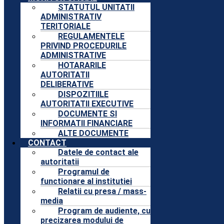
STATUTUL UNITATII
ADMINISTRATIV
TERITORIALE
REGULAMENTELE
PRIVIND PROCEDURILE
ADMINISTRATIVE
HOTARARILE
AUTORITATII
DELIBERATIVE
DISPOZITIILE
AUTORITATII EXECUTIVE
DOCUMENTE SI
INFORMATII FINANCIARE
ALTE DOCUMENTE
CONTACT
Datele de contact ale
autoritatii
Programul de
functionare al institutiei
Relatii cu presa / mass-
media
Program de audiente, cu
precizarea modului de