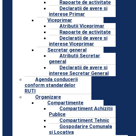
Rapoarte de activitate
Declaratii de avere si
interese Primar
Viceprimar
Atributii Viceprimar
Rapoarte de activitate
Declaratii de avere si
interese Viceprimar
Secretar general
Atributii Secretar
general
Declaratii de avere si
interese Secretar General
Agenda conducerii
conform standardelor
RUTI
Organizare
Compartimente
Compartiment Achizitii
Publice
Compartiment Tehnic
Gospodarire Comunala
si Locativa