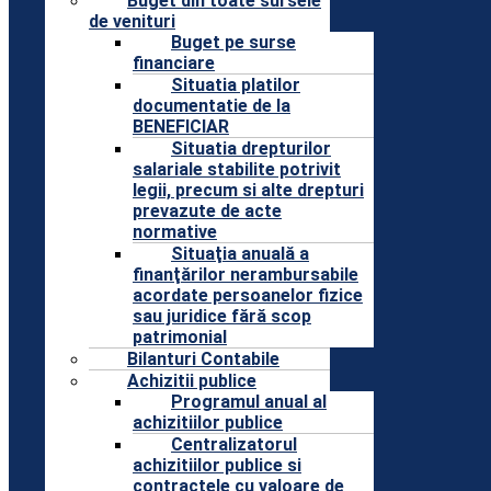
Buget din toate sursele
de venituri
Buget pe surse
financiare
Situatia platilor
documentatie de la
BENEFICIAR
Situatia drepturilor
salariale stabilite potrivit
legii, precum si alte drepturi
prevazute de acte
normative
Situaţia anuală a
finanţărilor nerambursabile
acordate persoanelor fizice
sau juridice fără scop
patrimonial
Bilanturi Contabile
Achizitii publice
Programul anual al
achizitiilor publice
Centralizatorul
achizitiilor publice si
contractele cu valoare de