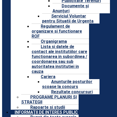
Publicitate Terenuri
Documente și
Anunțuri
Serviciul Voluntar
pentru Situatii de Urgenta
Regulament de
organizare si functionare
ROF
Organigrama
Lista si datele de
contact ale institutiilor care
functionarea in subordinea /
coordonarea sau sub
autoritatea institutiei in
cauza
Cariera
Anunturile posturilor
scoase la concurs
Rezultate concursuri
PROGRAME PLANURI SI
STRATEGII
Rapoarte si studii
INFORMAȚII DE INTERES PUBLIC