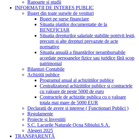
Rapoarte si studii
INFORMAȚII DE INTERES PUBLIC
Buget din toate sursele de venituri
Buget pe surse financiare
Situatia platilor documentatie de la
BENEFICIAR
Situatia drepturilor salariale stabilite potrivit legii,
precum si alte drepturi prevazute de acte
normative
Situaţia anuală a finanţărilor nerambursabile
acordate persoanelor fizice sau juridice fără scop
patrimonial
Bilanturi Contabile
Achizitii publice
Programul anual al achizitiilor publice
Centralizatorul achizitiilor publice si contractele
cu valoare de peste 5000 de euro
Contractele de achizitie publica cu o valoare
totala mai mare de 5000 EUR
Declaratii de avere si interese ( Functionari Publici )
Regulamente
Proiecte și Investitii
S.C. Lacurile Naturale Ocna Sibiului.S.A.
Alegeri 2025
TRANSPARENȚĂ