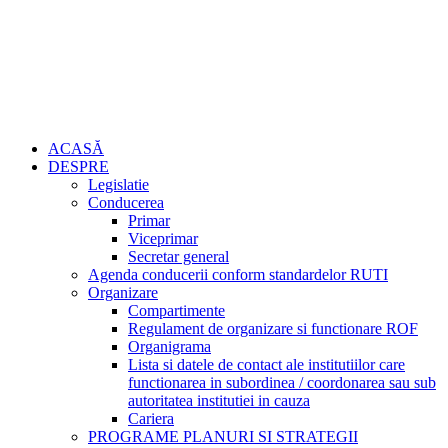
ACASĂ
DESPRE
Legislatie
Conducerea
Primar
Viceprimar
Secretar general
Agenda conducerii conform standardelor RUTI
Organizare
Compartimente
Regulament de organizare si functionare ROF
Organigrama
Lista si datele de contact ale institutiilor care
functionarea in subordinea / coordonarea sau sub
autoritatea institutiei in cauza
Cariera
PROGRAME PLANURI SI STRATEGII