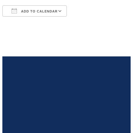
ADD TO CALENDAR
Download ICS
Google Calendar
iCalendar
Office 365
Outlook Live