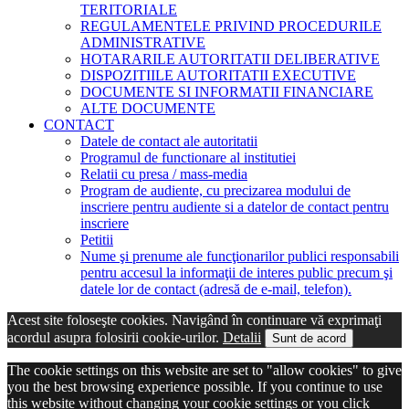
TERITORIALE
REGULAMENTELE PRIVIND PROCEDURILE
ADMINISTRATIVE
HOTARARILE AUTORITATII DELIBERATIVE
DISPOZITIILE AUTORITATII EXECUTIVE
DOCUMENTE SI INFORMATII FINANCIARE
ALTE DOCUMENTE
CONTACT
Datele de contact ale autoritatii
Programul de functionare al institutiei
Relatii cu presa / mass-media
Program de audiente, cu precizarea modului de
inscriere pentru audiente si a datelor de contact pentru
inscriere
Petitii
Nume şi prenume ale funcţionarilor publici responsabili
pentru accesul la informaţii de interes public precum şi
datele lor de contact (adresă de e-mail, telefon).
Acest site foloseşte cookies. Navigând în continuare vă exprimaţi
acordul asupra folosirii cookie-urilor.
Detalii
Sunt de acord
The cookie settings on this website are set to "allow cookies" to give
you the best browsing experience possible. If you continue to use
this website without changing your cookie settings or you click