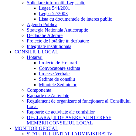
Solicitare informatii. Legislatie
Legea 544/2001
Legea 52/2003
Lista cu documentele de interes public
Agenda Publica
Strategia Nationala Anticoruptie
Declaratie Aderare
Proiecte de hotărâre în dezbatere
Integritate instituțională
CONSILIUL LOCAL
Hotarari
Proiecte de Hotarari
Convocatoare sedinta
Procese Verbale
Sedinte de consiliu
Minutele Sedintelor
Componenta
Rapoarte de Activitate
Regulament de organizare și funcționare al Consiliului
Local
Rapoarte de activitate ale comisiilor
DECLARAȚII DE AVERE ȘI INTERESE
MEMBRII CONSILIUL LOCAL
MONITOR OFICIAL
STATUTUL UNITATII ADMINISTRATIV