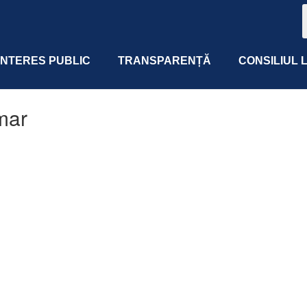
 INTERES PUBLIC
TRANSPARENȚĂ
CONSILIUL 
mar
 365
Outlook Live