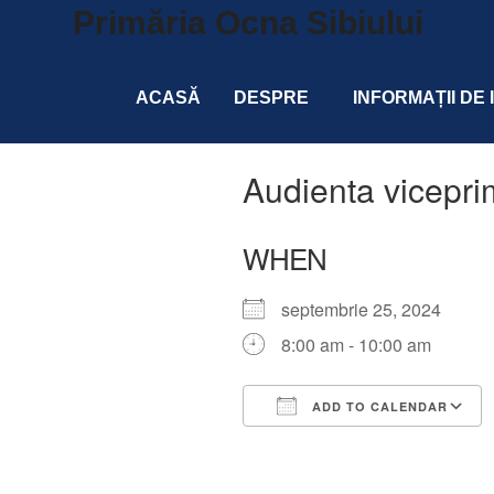
Primăria Ocna Sibiului
ACASĂ
DESPRE
INFORMAȚII DE
Audienta vicepri
WHEN
septembrie 25, 2024
8:00 am - 10:00 am
ADD TO CALENDAR
Download ICS
Google Calendar
iCalendar
Office