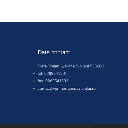
Date contact
Piața Traian 6, Ocna Sibiului 555600
tel. 0269541301
fax. 0269541302
contact@primariaocnasibiului.ro