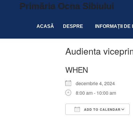
Primăria Ocna Sibiului
ACASĂ
DESPRE
INFORMAȚII DE
Audienta vicepri
WHEN
decembrie 4, 2024
8:00 am - 10:00 am
ADD TO CALENDAR
Download ICS
Google Calendar
iCalendar
Office