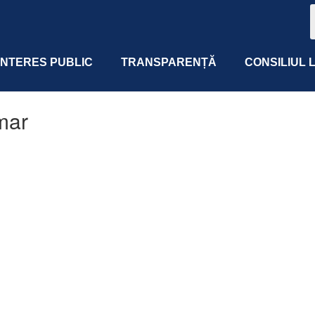
 INTERES PUBLIC
TRANSPARENȚĂ
CONSILIUL 
mar
 365
Outlook Live