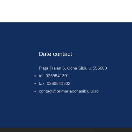
Date contact
Piața Traian 6, Ocna Sibiului 555600
tel. 0269541301
fax. 0269541302
contact@primariaocnasibiului.ro