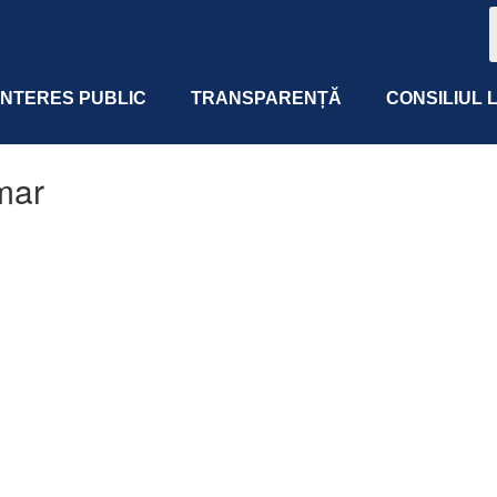
 INTERES PUBLIC
TRANSPARENȚĂ
CONSILIUL 
mar
 365
Outlook Live