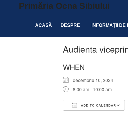
Primăria Ocna Sibiului
ACASĂ
DESPRE
INFORMAȚII DE
Audienta vicepri
WHEN
decembrie 10, 2024
8:00 am - 10:00 am
ADD TO CALENDAR
Download ICS
Google Calendar
iCalendar
Office