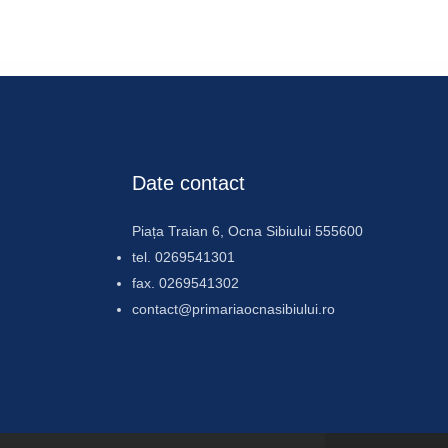
Date contact
Piața Traian 6, Ocna Sibiului 555600
tel. 0269541301
fax. 0269541302
contact@primariaocnasibiului.ro