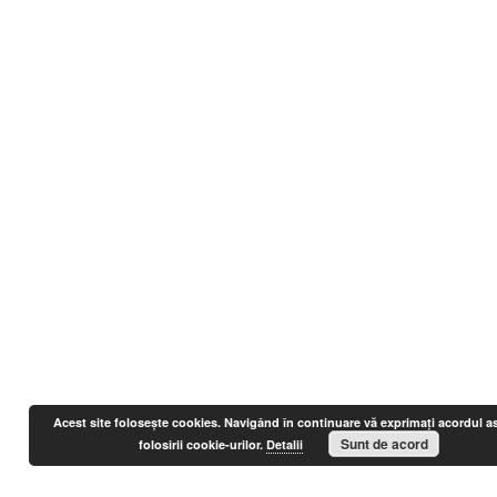
Acest site foloseşte cookies. Navigând în continuare vă exprimaţi acordul a
Sunt de acord
folosirii cookie-urilor.
Detalii