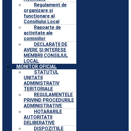
Regulament de
organizare și
funcționare al
Consiliului Local
Rapoarte de
activitate ale
comisiilor
DECLARAȚII DE
AVERE ȘI INTERESE
MEMBRII CONSILIUL
LOCAL
MONITOR OFICIAL
STATUTUL
UNITATII
ADMINISTRATIV
TERITORIALE
REGULAMENTELE
PRIVIND PROCEDURILE
ADMINISTRATIVE
HOTARARILE
AUTORITATII
DELIBERATIVE
DISPOZITIILE