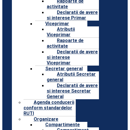
Rapoarte de
activitate
Declaratii de avere
si interese Primar
Viceprimar
Atributii
Viceprimar
Rapoarte de
activitate
Declaratii de avere
si interese
Viceprimar
Secretar general
Atributii Secretar
general
Declaratii de avere
si interese Secretar
General
Agenda conducerii
conform standardelor
RUTI
Organizare
Compartimente