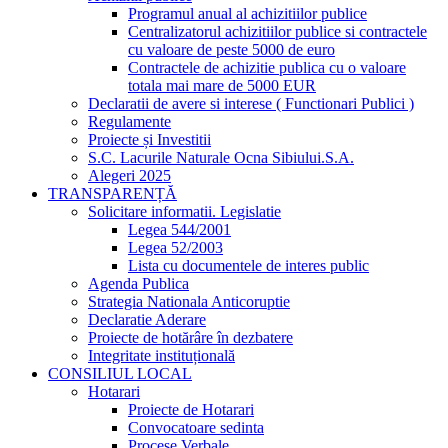
Programul anual al achizitiilor publice
Centralizatorul achizitiilor publice si contractele
cu valoare de peste 5000 de euro
Contractele de achizitie publica cu o valoare
totala mai mare de 5000 EUR
Declaratii de avere si interese ( Functionari Publici )
Regulamente
Proiecte și Investitii
S.C. Lacurile Naturale Ocna Sibiului.S.A.
Alegeri 2025
TRANSPARENȚĂ
Solicitare informatii. Legislatie
Legea 544/2001
Legea 52/2003
Lista cu documentele de interes public
Agenda Publica
Strategia Nationala Anticoruptie
Declaratie Aderare
Proiecte de hotărâre în dezbatere
Integritate instituțională
CONSILIUL LOCAL
Hotarari
Proiecte de Hotarari
Convocatoare sedinta
Procese Verbale