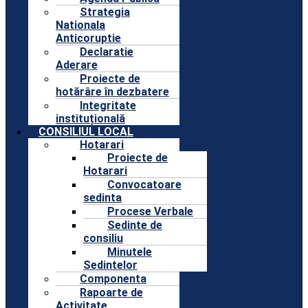
Strategia
Nationala
Anticoruptie
Declaratie
Aderare
Proiecte de
hotărâre în dezbatere
Integritate
instituțională
CONSILIUL LOCAL
Hotarari
Proiecte de
Hotarari
Convocatoare
sedinta
Procese Verbale
Sedinte de
consiliu
Minutele
Sedintelor
Componenta
Rapoarte de
Activitate