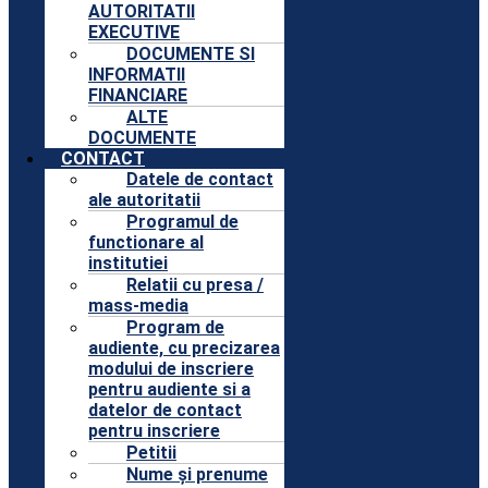
AUTORITATII
EXECUTIVE
DOCUMENTE SI
INFORMATII
FINANCIARE
ALTE
DOCUMENTE
CONTACT
Datele de contact
ale autoritatii
Programul de
functionare al
institutiei
Relatii cu presa /
mass-media
Program de
audiente, cu precizarea
modului de inscriere
pentru audiente si a
datelor de contact
pentru inscriere
Petitii
Nume şi prenume