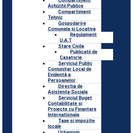
Compartiment
Achizitii Publice
Compartiment
Tehnic
Gospodarire
Comunala si Locativa
Regulament
U.A.T
Stare Civila
Publicatii de
Casatorie
Serviciul Public
Comunitar Local de
Evidentă a
Persoanelor
Directia de
Asistenta Sociala
Serviciul Buget
Contabilitate si
Proiecte cu Finantare
Internationala
Taxe si impozite
locale
Urbanism,