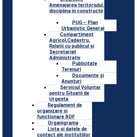
Amenajarea teritoriului,
disciplina in constructii
PUG – Plan
Urbanistic General
Compartiment
Agricol,Cadastru,
Relatii cu publicul si
Secretariat
Administrativ
Publicitate
Terenuri
Documente și
Anunțuri
Serviciul Voluntar
pentru Situatii de
Urgenta
Regulament de
organizare si
functionare ROF
Organigrama
Lista si datele de
contact ale institutiilor