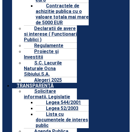
Contractele de
achizitie publica cu o
valoare totala mai mare
de 5000 EUR
Declaratii de avere
si interese ( Functionari
Publici )
Regulamente
Proiecte și
Investitii
S.C. Lacurile
Naturale Ocna
Sibiului.S.A.
Alegeri 2025
TRANSPARENȚĂ
Solicitare
informatii. Legislatie
Legea 544/2001
Legea 52/2003
Lista cu
documentele de interes
public
Agenda Publica