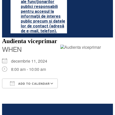
ale funcţionarilor
publici responsabili
pentru accesul la
informaţii de interes
public precum şi datele
lor de contact (adresă
de e-mail, telefon).
Audienta viceprimar
WHEN
decembrie 11, 2024
8:00 am - 10:00 am
ADD TO CALENDAR
Download ICS
Google Calendar
iCalendar
Office 365
Outlook Live