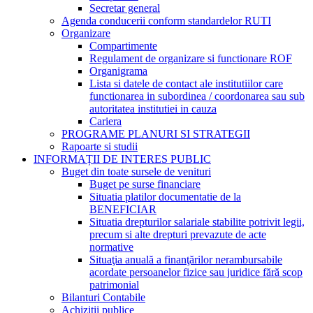
Secretar general
Agenda conducerii conform standardelor RUTI
Organizare
Compartimente
Regulament de organizare si functionare ROF
Organigrama
Lista si datele de contact ale institutiilor care
functionarea in subordinea / coordonarea sau sub
autoritatea institutiei in cauza
Cariera
PROGRAME PLANURI SI STRATEGII
Rapoarte si studii
INFORMAȚII DE INTERES PUBLIC
Buget din toate sursele de venituri
Buget pe surse financiare
Situatia platilor documentatie de la
BENEFICIAR
Situatia drepturilor salariale stabilite potrivit legii,
precum si alte drepturi prevazute de acte
normative
Situaţia anuală a finanţărilor nerambursabile
acordate persoanelor fizice sau juridice fără scop
patrimonial
Bilanturi Contabile
Achizitii publice