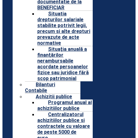
documentatie de la
BENEFICIAR
Situatia
drepturilor salariale
stabilite potrivit legii,
precum si alte drepturi
prevazute de acte
normative
Situaţia anuală a
finanţărilor
nerambursabile
acordate persoanelor
fizice sau juridice fără
scop patrimonial
Bilanturi
Contabile
Achizitii publice
Programul anual al
achizitiilor publice
Centralizatorul
achizitiilor publice si
contractele cu valoare
de peste 5000 de
euro