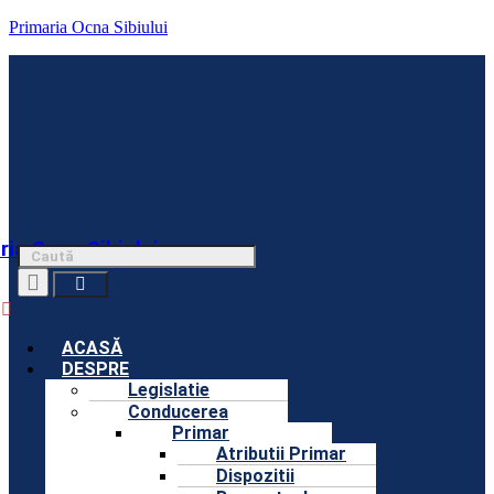
Primaria Ocna Sibiului
ria Ocna Sibiului
Menu
ACASĂ
DESPRE
Legislatie
Conducerea
Primar
Atributii Primar
Dispozitii