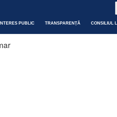
 INTERES PUBLIC
TRANSPARENȚĂ
CONSILIUL 
mar
 365
Outlook Live