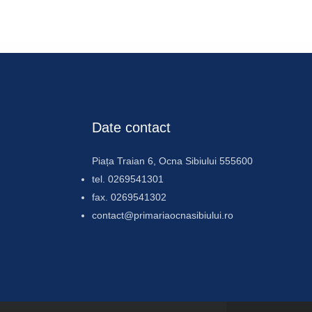
Date contact
Piața Traian 6, Ocna Sibiului 555600
tel. 0269541301
fax. 0269541302
contact@primariaocnasibiului.ro