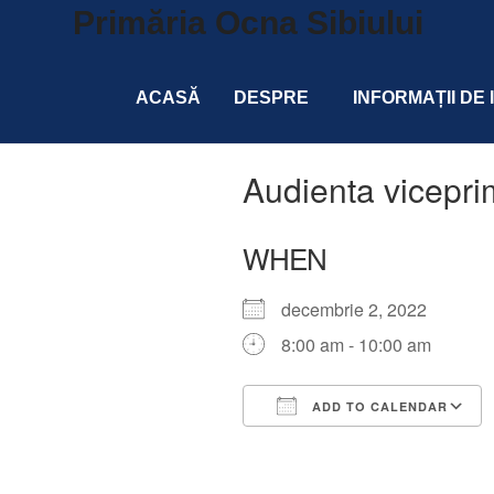
Primăria Ocna Sibiului
ACASĂ
DESPRE
INFORMAȚII DE
Audienta vicepri
WHEN
decembrie 2, 2022
8:00 am - 10:00 am
ADD TO CALENDAR
Download ICS
Google Calendar
iCalendar
Office